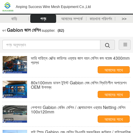
Anping Success Wire Mesh Equipment Co.,Ltd
বাড়ি
পণ্য
আমাদের সম্পর্কে
কারখানা পরিদর্শন
>>
Gabion জাল মেশিন
গুণ
supplier.
(82)
ভারি দায়িত্ব হেক্টর কারিগর ওয়্যার জাল বয়ন মেশিন কম নয়েজ 4300mm
প্রস্থ
আমাদের সাথে
যোগাযোগ করুন
80x100mm ডাবল টুইস্ট Gabion মেষ মেশিন স্থিতিশীল অপারেশন
OEM উপলব্ধ
আমাদের সাথে
যোগাযোগ করুন
পেশাগত Gabion মেকিং মেশিন / হেক্সাডালাল ওয়্যার Netting মেশিন
100x120mm
আমাদের সাথে
যোগাযোগ করুন
হাই স্পিড Gabion মেষ মেশিন পিএলসি স্বয়ংক্রিয় কন্ট্রোল / হাইড্রোলিক