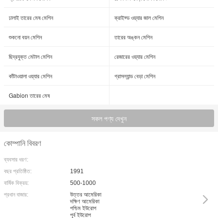
ঢালাই তারের মেষ মেশিন
ক্রাইফ্ড ওয়্যার জাল মেশিন
শুকনো বয়ন মেশিন
তারের অঙ্কন মেশিন
ছিদ্রযুক্ত মেটাল মেশিন
রেজারের ওয়্যার মেশিন
কাঁটাওয়ালা ওয়্যার মেশিন
গ্রাসল্যান্ড বেড়া মেশিন
Gabion তারের মেষ
সকল পণ্য দেখুন
কোম্পানি বিবরণ
ব্যবসার ধরণ:
বছর প্রতিষ্ঠিত:
1991
বার্ষিক বিক্রয়:
500-1000
প্রধান বাজার:
উত্তর আমেরিকা
দক্ষিণ আমেরিকা
পশ্চিম ইউরোপ
পূর্ব ইউরোপ