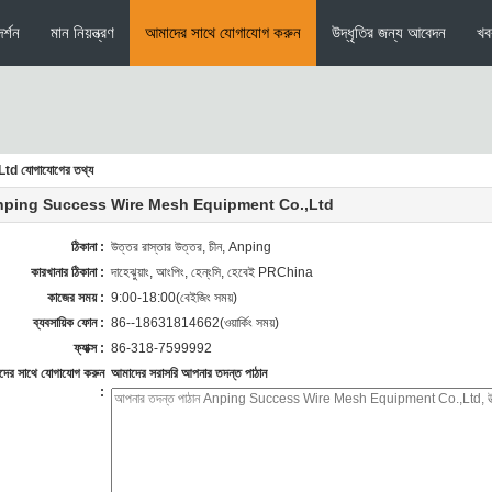
র্শন
মান নিয়ন্ত্রণ
আমাদের সাথে যোগাযোগ করুন
উদ্ধৃতির জন্য আবেদন
খব
 যোগাযোগের তথ্য
nping Success Wire Mesh Equipment Co.,Ltd
ঠিকানা :
উত্তর রাস্তার উত্তর, চীন, Anping
কারখানার ঠিকানা :
দাহেঝুয়াং, আংপিং, হেন্ংসি, হেবেই PRChina
কাজের সময় :
9:00-18:00(বেইজিং সময়)
ব্যবসায়িক ফোন :
86--18631814662(ওয়ার্কিং সময়)
ফ্যাক্স :
86-318-7599992
ের সাথে যোগাযোগ করুন
আমাদের সরাসরি আপনার তদন্ত পাঠান
: