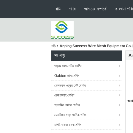
বাড়ি
পণ্য
আমাদের সম্পর্কে
কারখানা পরিদ
বাড়ি
Anping Success Wire Mesh Equipment Co.,Ltd
A
সব পণ্য
ওয়্যার মেষ মেকিং মেশিন
Gabion জাল মেশিন
হেক্সনলাল ওয়্যার নেট মেশিন
বেড়া ঢালাই মেশিন
আমাদ
প্রসারিত মেটাল মেশিন
চেন লিংক বেড়া মেশিন মেকিং
ঢালাই তারের মেষ মেশিন