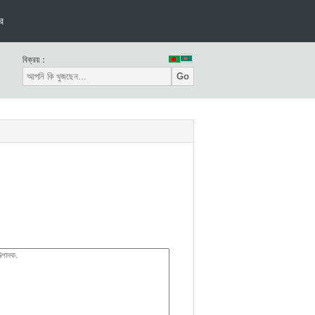
র
বিক্রয়：
Go