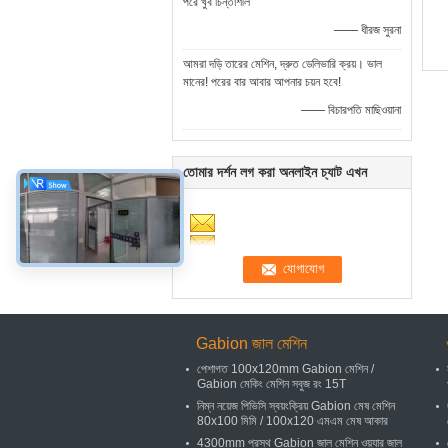
পরে খুব চিন্তাশীল
—— ধীরজ সুরনা
আমরা দড়ি তারের মেশিন, দ্রুত ডেলিভারি ক্রয়। ভাল
মানের! পরের বার আবার আপনার চয়ন হবে!
—— বিচারপতি মাছিওয়ানা
তোমার দর্শন লগ করা অনলাইন চ্যাট এখন
Gabion জাল মেশিন
পেশাগত 100x120mm Gabion মেশিন /
Gabion মেকিং মেশিন সবুজ রং 15T
নিম্ন নয়েজ পিভিসি স্বয়ংক্রিয় Gabion মেষ মেশিন
80x100 মিমি / 100x120 এমএম মেষ আকার
4300mm প্রস্থ Gabion জাল মেশিন ওয়্যার জাল