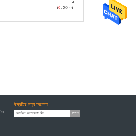
(
0
/ 3000)
উদ্ধৃতির জন্য আবেদন
েটাল
পাঠান