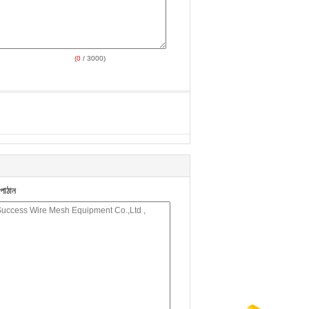
(
0
/ 3000)
পাঠান