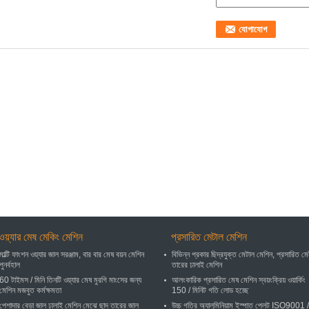
ওয়্যার মেষ মেকিং মেশিন
প্রসারিত মেটাল মেশিন
মাল্টি ফাংশন ওয়্যার জাল সরঞ্জাম, বার বার মেষ বয়ন মেশিন
বিভিন্ন প্রকার ছিদ্রযুক্ত মেটাল মেশিন, প্রসারিত ম
পুনর্বহাল
তারের ঢালাই মেশিন
60 টাইমস / মিনি তিনটি ওয়্যার মেষ মুরগি মাংসের জন্য
আলংকারিক প্রসারিত মেষ মেশিন স্বয়ংক্রিয় ওয়ার্কিং
মেশিন মজবুত কর্মক্ষমতা
150 / মিনিট গতি লোড হচ্ছে
পেশাদার বেড়া জাল ঢালাই মেশিন মেঝে ছাদ তারের জাল
উচ্চ গতির অ্যালুমিনিয়াম ইস্পাত প্লেট ISO9001 /