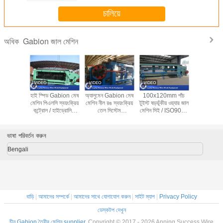
চালিয়ে
Gabion জাল মেশিন
অধিক
bion মেকিং
হাই স্পিড Gabion মেষ
অ্যালুমেন Gabion মেষ
100x120mm পাঁচ
ভারি দায়িত্ব হ
াডালাল ওয়্যার
মেশিন পিএলসি স্বয়ংক্রিয়
মেশিন নীল রঙ স্বয়ংক্রিয়
টুইস্ট ষড়ভূঁকীয় ওয়্যার জাল
ওয়্যার জাল ব
g মেশিন
কন্ট্রোল / হাইড্রোলিক
তেল সিস্টেম
মেশিন সিই / ISO9001
কম নয়েজ 
120mm
ড্রাইভ সঙ্গে
100x120mm মেষ
অনুমোদিত
প্রস্
আকার
ভাষা পরিবর্তন করুন
Bengali
বাড়ি
|
আমাদের সম্পর্কে
|
আমাদের সাথে যোগাযোগ করুন
|
সাইট ম্যাপ
|
Privacy Policy
ডেস্কটপ দেখুন
চীন Gabion তৈরীর মেশিন supplier.
Copyright © 2017 - 2026 Anping Success Wire