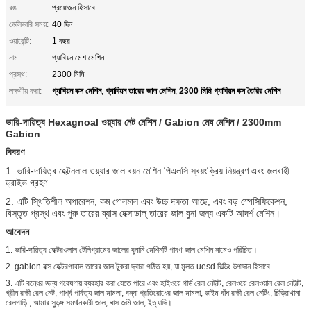
রঙ:
প্রয়োজন হিসাবে
ডেলিভারি সময়:
40 দিন
ওয়ারেন্টি:
1 বছর
নাম:
গ্যাবিয়ন মেশ মেশিন
প্রস্থ:
2300 মিমি
গ্যাবিয়ন বক্স মেশিন
গ্যাবিয়ন তারের জাল মেশিন
2300 মিমি গ্যাবিয়ন বক্স তৈরির মেশিন
লক্ষণীয় করা:
,
,
ভারি-দায়িত্ব Hexagnoal ওয়্যার নেট মেশিন / Gabion মেষ মেশিন / 2300mm
Gabion
বিবরণ
1. ভারি-দায়িত্ব হেক্টনলাল ওয়্যার জাল বয়ন মেশিন পিএলসি স্বয়ংক্রিয় নিয়ন্ত্রণ এবং জলবাহী
ড্রাইভ গ্রহণ
2. এটি স্থিতিশীল অপারেশন, কম গোলমাল এবং উচ্চ দক্ষতা আছে, এবং বড় স্পেসিফিকেশন,
বিস্তৃত প্রস্থ এবং পুরু তারের ব্যাস হেক্সাডাল্ তারের জাল বুনা জন্য একটি আদর্শ মেশিন।
আবেদন
1. ভারি-দায়িত্ব হেক্টরওলাল টেলিগ্রামের জালের বুনানি মেশিনটি গাবণ জাল মেশিন নামেও পরিচিত।
2. gabion বক্স হেক্টরগাথাল তারের জাল টুকরা দ্বারা গঠিত হয়, যা মূলত uesd বিল্ডিং উপাদান হিসাবে
3. এটি বন্ধের জন্য গবেষণায় ব্যবহার করা যেতে পারে এবং হাইওয়ে গার্ড রেল নেটাল্ট, রেলওয়ে রেলওয়াল রেল নেটাল্ট,
গ্রীন রক্ষী রেল নেট, পার্শ্ব পার্বত্য জাল মামলা, বন্যা প্রতিরোধের জাল মামলা, ডাইম বাঁধ রক্ষী রেল নেটিং, চিড়িয়াখানা
রেলগাড়ি , আমার সুড়ঙ্গ সমর্থনকারী জাল, ঘাস জমি জাল, ইত্যাদি।