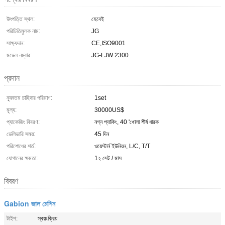
উৎপত্তি স্থল:
হেবেই
পরিচিতিমুলক নাম:
JG
সাক্ষ্যদান:
CE,ISO9001
মডেল নম্বার:
JG-LJW 2300
প্রদান
ন্যূনতম চাহিদার পরিমাণ:
1set
মূল্য:
30000US$
প্যাকেজিং বিবরণ:
নগ্ন প্যাকিং, 40 'খোলা শীর্ষ ধারক
ডেলিভারি সময়:
45 দিন
পরিশোধের শর্ত:
ওয়েস্টার্ন ইউনিয়ন, L/C, T/T
যোগানের ক্ষমতা:
1২ সেট / মাস
বিবরণ
Gabion জাল মেশিন
টাইপ:
স্বয়ংক্রিয়