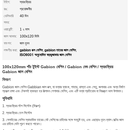
টাইপ:
স্বয়ংক্রিয়
রঙ:
প্রয়োজনীয়
ডেলিভারি
40 দিন
সময়:
ওয়ারেন্টি:
1 ২ মাস
জাল আকার:
100x120 মিমি
ফাংশন:
জাল বুনন
gabion বক্স মেশিন
gabion তারের জাল মেশিন
লক্ষণীয় করা:
,
,
ISO9001 অনুমোদিত ষড়ভুজাকার জাল মেশিন
100x120mm পাঁচ টুইস্ট Gabion মেশিন / Gabion মেষ মেশিন / স্বয়ংক্রিয়
Gabion জাল মেশিন
বিবরণ
Gabion জাল মেশিন Gabbian জাল বক্স, যা বন্যার ব্যাংক, পাহাড়, রাস্তা এবং সেতু, জলাধার এবং অন্য নির্মাণ
প্রকল্প রক্ষা এবং টেকসই ব্যবহৃত হয় উত্পাদন পেশাদার মেশিন, এবং এটি বন্যা প্রতিরোধ বা নিয়ন্ত্রণ ভাল উপাদান।
সুবিধাদি
1. স্বয়ংক্রিয় স্টপ সিস্টেম (বিকল্প)
2. স্বয়ংক্রিয় তেল সিস্টেম
3. সেলাইয়ের মেশিন স্বাভাবিক তারের নেট মেশিনের চাহিদার সঙ্গে সন্তুষ্ট হয়, এবং এছাড়াও বৃহৎ ব্যাস হেক্টর জাল
এর চাহিদা মেটা পূরণ করতে পারেন।