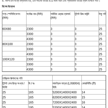
4. নকশা চীন মধ্যে উদ্ভাবনী হয়, এটা সহজে তারের 4.0 মিমি বয়ন এবং স্বাভাবিক তারের ব্যাস হিসাবে গতি।
বিশেষ উল্লেখ
পণ্য স্পেসিফিকেশন
সর্বোচ্চ বাধ (মিমি)
সর্বাধিক ওয়্যার ব্যাসার্ধ
টুইস্ট রিজ কাউন্ট
টাকু গতি
(মিমি)
(মিমি)
60X80
2300
3
3
25
3300
3
3
25
4300
3
3
25
80X100
2300
3
3
25
3300
3
3
25
4300
3
3
25
100X120
2300
3
3
25
3300
3
3
25
4300
3
3
25
তাত্ত্বিক উত্পাদনের গতি
টুইস্ট মেষ ছিদ্র সংখ্যা /
মি / ঘঃ
সামগ্রিক মাত্রা (LXWXH)
কোয়ালিটির (টি)
মিনিট
মিমি
25
165
5200X1400X2400
14
25
165
6200X1400X2400
15
25
165
7200X1400X2400
16
25
195
5200X1400X2400
14