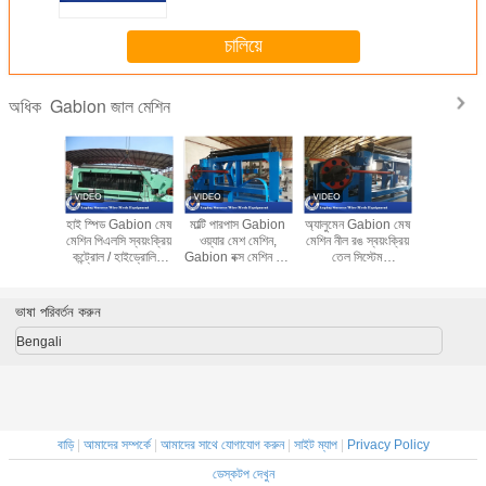
চালিয়ে
Gabion জাল মেশিন
অধিক
bion মেকিং
হাই স্পিড Gabion মেষ
মাল্টি পারপাস Gabion
অ্যালুমেন Gabion মেষ
ভারি দায়িত্ব হ
াডালাল ওয়্যার
মেশিন পিএলসি স্বয়ংক্রিয়
ওয়্যার মেশ মেশিন,
মেশিন নীল রঙ স্বয়ংক্রিয়
ওয়্যার জাল ব
g মেশিন
কন্ট্রোল / হাইড্রোলিক
Gabion বক্স মেশিন উচ্চ
তেল সিস্টেম
কম নয়েজ 
120mm
ড্রাইভ সঙ্গে
ফলপ্রসু
100x120mm মেষ
প্রস্
আকার
ভাষা পরিবর্তন করুন
Bengali
বাড়ি
|
আমাদের সম্পর্কে
|
আমাদের সাথে যোগাযোগ করুন
|
সাইট ম্যাপ
|
Privacy Policy
ডেস্কটপ দেখুন