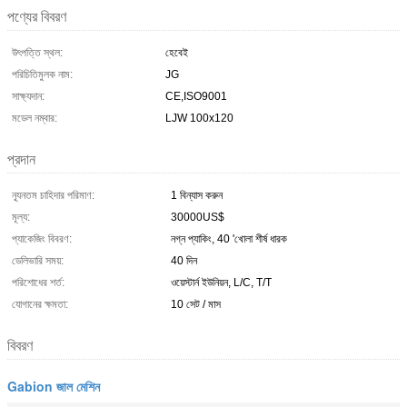
পণ্যের বিবরণ
উৎপত্তি স্থল:
হেবেই
পরিচিতিমুলক নাম:
JG
সাক্ষ্যদান:
CE,ISO9001
মডেল নম্বার:
LJW 100x120
প্রদান
ন্যূনতম চাহিদার পরিমাণ:
1 বিন্যাস করুন
মূল্য:
30000US$
প্যাকেজিং বিবরণ:
নগ্ন প্যাকিং, 40 'খোলা শীর্ষ ধারক
ডেলিভারি সময়:
40 দিন
পরিশোধের শর্ত:
ওয়েস্টার্ন ইউনিয়ন, L/C, T/T
যোগানের ক্ষমতা:
10 সেট / মাস
বিবরণ
Gabion জাল মেশিন