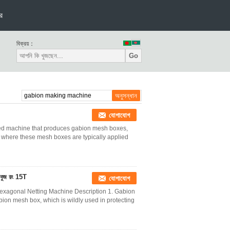
র
বিক্রয়：
Go
যোগাযোগ
zed machine that produces gabion mesh boxes,
 where these mesh boxes are typically applied
ুজ রং 15T
যোগাযোগ
agonal Netting Machine Description 1. Gabion
ion mesh box, which is wildly used in protecting