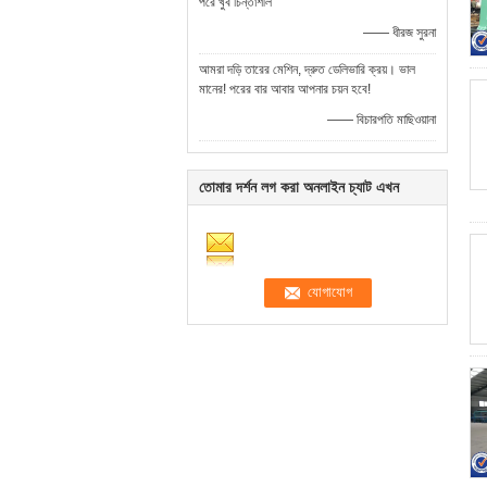
পরে খুব চিন্তাশীল
—— ধীরজ সুরনা
আমরা দড়ি তারের মেশিন, দ্রুত ডেলিভারি ক্রয়। ভাল
মানের! পরের বার আবার আপনার চয়ন হবে!
—— বিচারপতি মাছিওয়ানা
তোমার দর্শন লগ করা অনলাইন চ্যাট এখন