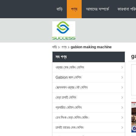
বাড়ি
পণ্য
আমাদের সম্পর্কে
কারখানা পরিদ
বাড়ি
পণ্য
gabion making machine
g
সব পণ্য
ওয়্যার মেষ মেকিং মেশিন
Gabion জাল মেশিন
হেক্সনলাল ওয়্যার নেট মেশিন
বেড়া ঢালাই মেশিন
প্রসারিত মেটাল মেশিন
চেন লিংক বেড়া মেশিন মেকিং
ঢালাই তারের মেষ মেশিন