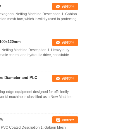
ন
যোগাযোগ
agonal Netting Machine Description 1. Gabion
ion mesh box, which is wildly used in protecting
েশিন 100x120mm
যোগাযোগ
tting Machine Description 1. Heavy-duty
ic control and hydraulic drive, has stable
re Diameter and PLC
যোগাযোগ
ing-edge equipment designed for efficiently
owerful machine is classified as a New Machine
2kw
যোগাযোগ
 PVC Coated Description 1. Gabion Mesh