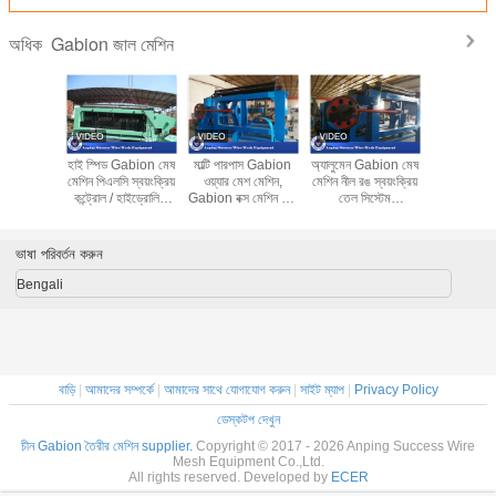
Gabion জাল মেশিন
অধিক
bion মেকিং
হাই স্পিড Gabion মেষ
মাল্টি পারপাস Gabion
অ্যালুমেন Gabion মেষ
ভারি দায়িত্ব হ
াডালাল ওয়্যার
মেশিন পিএলসি স্বয়ংক্রিয়
ওয়্যার মেশ মেশিন,
মেশিন নীল রঙ স্বয়ংক্রিয়
ওয়্যার জাল ব
g মেশিন
কন্ট্রোল / হাইড্রোলিক
Gabion বক্স মেশিন উচ্চ
তেল সিস্টেম
কম নয়েজ 
120mm
ড্রাইভ সঙ্গে
ফলপ্রসু
100x120mm মেষ
প্রস্
আকার
ভাষা পরিবর্তন করুন
Bengali
বাড়ি
|
আমাদের সম্পর্কে
|
আমাদের সাথে যোগাযোগ করুন
|
সাইট ম্যাপ
|
Privacy Policy
ডেস্কটপ দেখুন
চীন Gabion তৈরীর মেশিন supplier.
Copyright © 2017 - 2026 Anping Success Wire
Mesh Equipment Co.,Ltd.
All rights reserved. Developed by
ECER