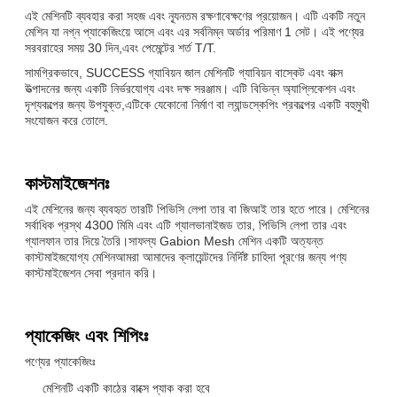
এই মেশিনটি ব্যবহার করা সহজ এবং ন্যূনতম রক্ষণাবেক্ষণের প্রয়োজন। এটি একটি নতুন
মেশিন যা নগ্ন প্যাকেজিংয়ে আসে এবং এর সর্বনিম্ন অর্ডার পরিমাণ 1 সেট। এই পণ্যের
সরবরাহের সময় 30 দিন,এবং পেমেন্টের শর্ত T/T.
সামগ্রিকভাবে, SUCCESS গ্যাবিয়ন জাল মেশিনটি গ্যাবিয়ন বাস্কেট এবং বাক্স
উত্পাদনের জন্য একটি নির্ভরযোগ্য এবং দক্ষ সরঞ্জাম। এটি বিভিন্ন অ্যাপ্লিকেশন এবং
দৃশ্যকল্পের জন্য উপযুক্ত,এটিকে যেকোনো নির্মাণ বা ল্যান্ডস্কেপিং প্রকল্পের একটি বহুমুখী
সংযোজন করে তোলে.
কাস্টমাইজেশনঃ
এই মেশিনের জন্য ব্যবহৃত তারটি পিভিসি লেপা তার বা জিআই তার হতে পারে। মেশিনের
সর্বাধিক প্রস্থ 4300 মিমি এবং এটি গ্যালভানাইজড তার, পিভিসি লেপা তার এবং
গ্যালফান তার দিয়ে তৈরি।সাফল্য Gabion Mesh মেশিন একটি অত্যন্ত
কাস্টমাইজযোগ্য মেশিনআমরা আমাদের ক্লায়েন্টদের নির্দিষ্ট চাহিদা পূরণের জন্য পণ্য
কাস্টমাইজেশন সেবা প্রদান করি।
প্যাকেজিং এবং শিপিংঃ
পণ্যের প্যাকেজিংঃ
মেশিনটি একটি কাঠের বাক্সে প্যাক করা হবে