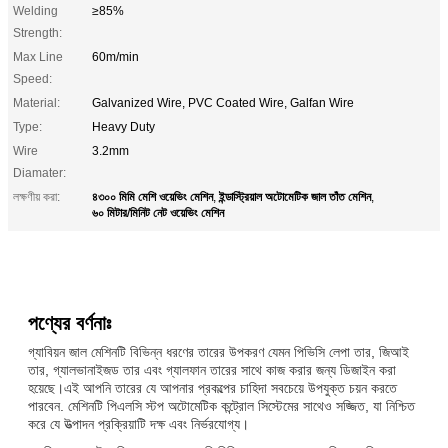
Welding
≥85%
Strength:
Max Line
60m/min
Speed:
Material:
Galvanized Wire, PVC Coated Wire, Galfan Wire
Type:
Heavy Duty
Wire
3.2mm
Diamater:
৪৩০০ মিমি মেশি ওয়েভিং মেশিন
ইন্ডাস্ট্রিয়াল অটোমেটিক জাল তাঁত মেশিন
লক্ষণীয় করা:
,
,
৬০ মিটার/মিনিট নেট ওয়েভিং মেশিন
পণ্যের বর্ণনাঃ
গ্যাবিয়ন জাল মেশিনটি বিভিন্ন ধরণের তারের উপকরণ যেমন পিভিসি লেপা তার, জিআই
তার, গ্যালভানাইজড তার এবং গ্যালফান তারের সাথে কাজ করার জন্য ডিজাইন করা
হয়েছে।এই আপনি তারের যে আপনার প্রকল্পের চাহিদা সবচেয়ে উপযুক্ত চয়ন করতে
পারবেন. মেশিনটি পিএলসি স্টপ অটোমেটিক কন্ট্রোল সিস্টেমের সাথেও সজ্জিত, যা নিশ্চিত
করে যে উত্পাদন প্রক্রিয়াটি দক্ষ এবং নির্ভরযোগ্য।