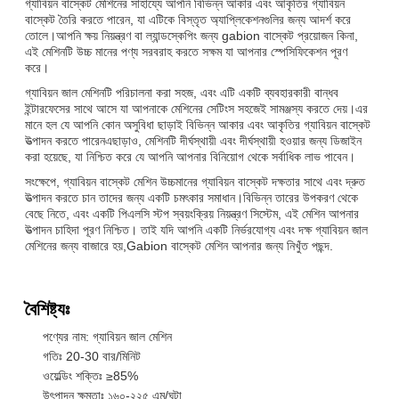
গ্যাবিয়ন বাস্কেট মেশিনের সাহায্যে আপনি বিভিন্ন আকার এবং আকৃতির গ্যাবিয়ন
বাস্কেট তৈরি করতে পারেন, যা এটিকে বিস্তৃত অ্যাপ্লিকেশনগুলির জন্য আদর্শ করে
তোলে।আপনি ক্ষয় নিয়ন্ত্রণ বা ল্যান্ডস্কেপিং জন্য gabion বাস্কেট প্রয়োজন কিনা,
এই মেশিনটি উচ্চ মানের পণ্য সরবরাহ করতে সক্ষম যা আপনার স্পেসিফিকেশন পূরণ
করে।
গ্যাবিয়ন জাল মেশিনটি পরিচালনা করা সহজ, এবং এটি একটি ব্যবহারকারী বান্ধব
ইন্টারফেসের সাথে আসে যা আপনাকে মেশিনের সেটিংস সহজেই সামঞ্জস্য করতে দেয়।এর
মানে হল যে আপনি কোন অসুবিধা ছাড়াই বিভিন্ন আকার এবং আকৃতির গ্যাবিয়ন বাস্কেট
উত্পাদন করতে পারেনএছাড়াও, মেশিনটি দীর্ঘস্থায়ী এবং দীর্ঘস্থায়ী হওয়ার জন্য ডিজাইন
করা হয়েছে, যা নিশ্চিত করে যে আপনি আপনার বিনিয়োগ থেকে সর্বাধিক লাভ পাবেন।
সংক্ষেপে, গ্যাবিয়ন বাস্কেট মেশিন উচ্চমানের গ্যাবিয়ন বাস্কেট দক্ষতার সাথে এবং দ্রুত
উত্পাদন করতে চান তাদের জন্য একটি চমৎকার সমাধান।বিভিন্ন তারের উপকরণ থেকে
বেছে নিতে, এবং একটি পিএলসি স্টপ স্বয়ংক্রিয় নিয়ন্ত্রণ সিস্টেম, এই মেশিন আপনার
উত্পাদন চাহিদা পূরণ নিশ্চিত। তাই যদি আপনি একটি নির্ভরযোগ্য এবং দক্ষ গ্যাবিয়ন জাল
মেশিনের জন্য বাজারে হয়,Gabion বাস্কেট মেশিন আপনার জন্য নিখুঁত পছন্দ.
বৈশিষ্ট্যঃ
পণ্যের নাম: গ্যাবিয়ন জাল মেশিন
গতিঃ 20-30 বার/মিনিট
ওয়েল্ডিং শক্তিঃ ≥85%
উৎপাদন ক্ষমতাঃ ১৬০-২২৫ এম/ঘন্টা