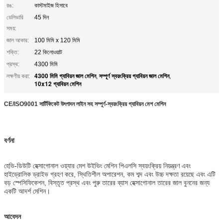
রঙ:
কাস্টমাইজ হিসাবে
ডেলিভারি
45 দিন
সময়:
জাল আকার:
100 মিমি x 120 মিমি
শক্তি:
22 কিলোওয়াট
প্রস্থ:
4300 মিমি
4300 মিমি গ্যাবিয়ন জাল মেশিন
সম্পূর্ণ স্বয়ংক্রিয় গ্যাবিয়ন জাল মেশিন
লক্ষণীয় করা:
,
,
10x12 গ্যাবিয়ন মেশিন
CE/ISO9001 সার্টিফিকেট উৎপাদন লাইন সহ সম্পূর্ণ-স্বয়ংক্রিয় গ্যাবিয়ন মেশ মেশিন
বর্ণনা
হেভি-ডিউটি ​​হেক্সাগোনাল ওয়্যার মেশ উইভিং মেশিন পিএলসি স্বয়ংক্রিয় নিয়ন্ত্রণ এবং
হাইড্রোলিক ড্রাইভ গ্রহণ করে, স্থিতিশীল অপারেশন, কম শব্দ এবং উচ্চ দক্ষতা রয়েছে এবং এটি
বড় স্পেসিফিকেশন, বিস্তৃত প্রস্থ এবং পুরু তারের ব্যাস হেক্সাগোনাল তারের জাল বুননের জন্য
একটি আদর্শ মেশিন।
আবেদন