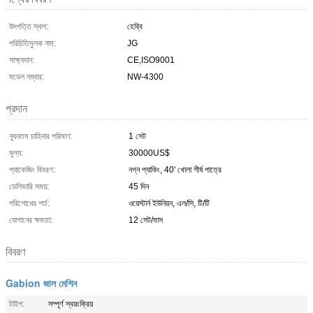
উৎপত্তি স্থল:
হেব্বি
পরিচিতিমুলক নাম:
JG
সাক্ষ্যদান:
CE,ISO9001
মডেল নম্বার:
NW-4300
প্রদান
ন্যূনতম চাহিদার পরিমাণ:
1 সেট
মূল্য:
30000US$
প্যাকেজিং বিবরণ:
নগ্ন প্যাকিং, 40' খোলা শীর্ষ পাত্রে
ডেলিভারি সময়:
45 দিন
পরিশোধের শর্ত:
ওয়েস্টার্ন ইউনিয়ন, এল/সি, টি/টি
যোগানের ক্ষমতা:
12 সেট/মাস
বিবরণ
Gabion জাল মেশিন
টাইপ:
সম্পূর্ণ স্বয়ংক্রিয়