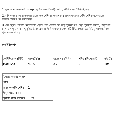
1. gabion বয়ন মেশিন warping উচ্চ দক্ষতা বৈশিষ্ট্য আছে, মরীচি ঘনত্ব ইউনিফর্ম, মসৃণ.
2. নেট-সংগ্রহ হল ষড়ভুজাকার তারের জাল মেশিনের সরঞ্জাম।হেক্সাগোনাল ওয়্যার নেটিং মেশিন থেকে তারের
ফসলের পরিমাণ বের করার জন্য।
3. এজ উইন্ডিং মেশিনটি হেক্সাগোনাল ওয়্যার নেটিং স্লেজিংয়ের জন্য ব্যবহৃত হয়।নতুন প্রান্তটি সমতল, শক্তিশালী,
মসৃণ এবং সুন্দর হবে। প্রযুক্তি উন্নত এবং মেশিনটি সামঞ্জস্যযোগ্য, এটি বিভিন্ন প্রান্তের বিভিন্ন প্রয়োজনীয়তা
পূরণ করতে পারে।
স্পেসিফিকেশন
স্পেসিফিকেশন (মিমি)
প্রস্থ(মিমি)
তারের ব্যাস(মিমি)
শক্তি (কিলোওয়াট)
গতি (মি/ঘ
100x120
4300
3.7
22
195
স্ট্যান্ডার্ড সাপ্লাই স্কোপ
হোস্ট
1
ওয়্যার কালেক্টিং মেশিন
1
সিল্ক গাইড রোলার
1
স্ট্যান্ডার্ড র্যান্ডম আনুষঙ্গিক
1 সেট