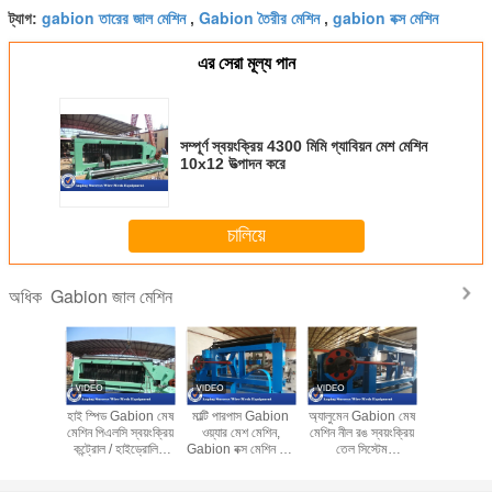
gabion তারের জাল মেশিন
Gabion তৈরীর মেশিন
gabion বক্স মেশিন
ট্যাগ:
,
,
এর সেরা মূল্য পান
সম্পূর্ণ স্বয়ংক্রিয় 4300 মিমি গ্যাবিয়ন মেশ মেশিন
10x12 উত্পাদন করে
চালিয়ে
Gabion জাল মেশিন
অধিক
bion মেকিং
হাই স্পিড Gabion মেষ
মাল্টি পারপাস Gabion
অ্যালুমেন Gabion মেষ
ভারি দায়িত্ব হ
াডালাল ওয়্যার
মেশিন পিএলসি স্বয়ংক্রিয়
ওয়্যার মেশ মেশিন,
মেশিন নীল রঙ স্বয়ংক্রিয়
ওয়্যার জাল ব
g মেশিন
কন্ট্রোল / হাইড্রোলিক
Gabion বক্স মেশিন উচ্চ
তেল সিস্টেম
কম নয়েজ 
120mm
ড্রাইভ সঙ্গে
ফলপ্রসু
100x120mm মেষ
প্রস্
আকার