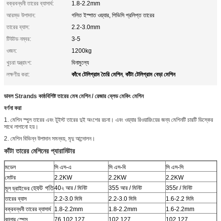
বক্রবন্ধনী তারের ব্যাসার্ধ:
1.8-2.2mm
আরম্ভ উপাদান:
গলিত ইস্পাত ওয়্যার, পিভিসি প্রলিপ্ত তারের
তারের ব্যাস:
2.2-3.0mm
টিউটড নম্বর:
3-5
ওজন:
1200kg
খুচরা যন্ত্রাংশ:
বিনামুল্যে
কাঁধে টেলিগ্রাম তৈরি মেশিন
কাঁটা টেলিগ্রাম বেড়া মেশিন
লক্ষণীয় করা:
,
ডাবল Strands কাষ্ঠবিশিষ্ট তারের মেষ মেশিন / রেজার ব্লেড মেকিং মেশিন
বর্ণনা করা
1. মেশিন স্পুল তারের এবং টুইস্ট তারের দুই অংশের রচনা। এবং ওয়্যার রিওয়ায়িংয়ের জন্য মেশিনটি চারটি ডিস্কের
সাথে লাগানো হয়।
2. মেশিন বিভিন্ন উপাদান সমন্বয়, মৃদু আন্দোলন।
কাঁটা তারের মেশিনের প্যারামিটার
মডেল
সি এস-এ
সি এস-বি
সি এস-সি
মোটর
2.2KW
2.2KW
2.2KW
হেফট গতি
40২ আর / মিনিট
355 আর / মিনিট
355r / মিনিট
মূল ড্রাইভের
তারের ব্যাস
2.2-3.0 মিমি
2.2-3.0 মিমি
1.6-2.2 মিমি
বক্রবন্ধনী তারের ব্যাসার্ধ
1.8-2.2mm
1.8-2.2mm
1.6-2.2mm
কালার স্পেস
76.102.127
102.127
102.127