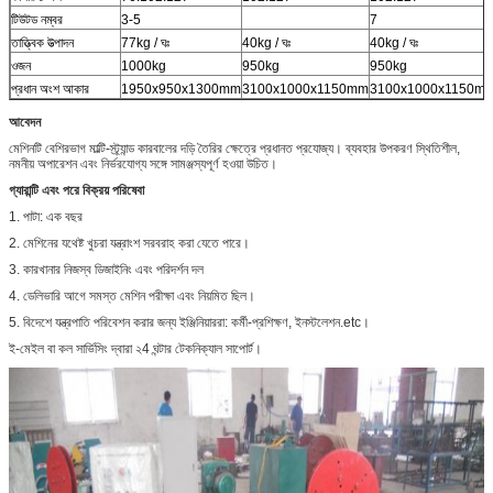
টিউটড নম্বর
3-5
7
তাত্ত্বিক উত্পাদন
77kg / ঘঃ
40kg / ঘঃ
40kg / ঘঃ
ওজন
1000kg
950kg
950kg
প্রধান অংশ আকার
1950x950x1300mm
3100x1000x1150mm
3100x1000x1150m
আবেদন
মেশিনটি বেশিরভাগ মাল্টি-স্ট্র্যান্ড কারবালের দড়ি তৈরির ক্ষেত্রে প্রধানত প্রযোজ্য। ব্যবহার উপকরণ স্থিতিশীল,
নমনীয় অপারেশন এবং নির্ভরযোগ্য সঙ্গে সামঞ্জস্যপূর্ণ হওয়া উচিত।
গ্যারান্টি এবং পরে বিক্রয় পরিষেবা
1. পাটা: এক বছর
2. মেশিনের যথেষ্ট খুচরা যন্ত্রাংশ সরবরাহ করা যেতে পারে।
3. কারখানার নিজস্ব ডিজাইনিং এবং পরিদর্শন দল
4. ডেলিভারি আগে সমস্ত মেশিন পরীক্ষা এবং নিয়মিত ছিল।
5. বিদেশে যন্ত্রপাতি পরিবেশন করার জন্য ইঞ্জিনিয়াররা: কর্মী-প্রশিক্ষণ, ইনস্টলেশন.etc।
ই-মেইল বা কল সার্ভিসিং দ্বারা ২4 ঘন্টার টেকনিক্যাল সাপোর্ট।