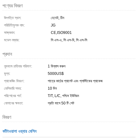
পণ্যের বিবরণ
উৎপত্তি স্থল:
হেবেই, চীন
পরিচিতিমুলক নাম:
JG
সাক্ষ্যদান:
CE,ISO9001
মডেল নম্বার:
সি এস-এ, সি এস-বি, সি এস-সি
প্রদান
ন্যূনতম চাহিদার পরিমাণ:
1 বিন্যাস করুন
মূল্য:
5000US$
প্যাকেজিং বিবরণ:
পাত্রে কাঠের প্যালেট এবং প্লাস্টিকের প্যাকেজ
ডেলিভারি সময়:
10 দিন
পরিশোধের শর্ত:
T/T, L/C, পশ্চিম ইউনিয়ন
যোগানের ক্ষমতা:
প্রতি মাসে 50 টি সেট
বিবরণ
কাঁটাওয়ালা ওয়্যার মেশিন