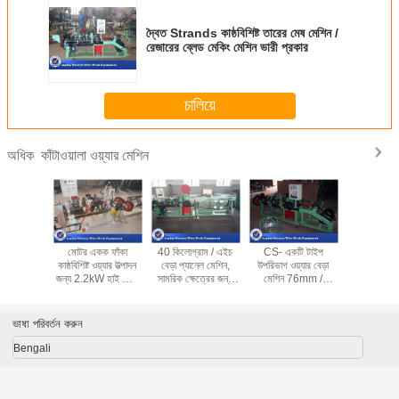
দ্বৈত Strands কাষ্ঠবিশিষ্ট তারের মেষ মেশিন /
রেজারের ব্লেড মেকিং মেশিন ভারী প্রকার
চালিয়ে
কাঁটাওয়ালা ওয়্যার মেশিন
অধিক
্বয়ংক্রিয়
মোটর একক ফাঁকা
40 কিলোগ্রাম / এইচ
CS- একটি টাইপ
অনুভূমিক নকশ
তারেক মেকিং
কাষ্ঠবিশিষ্ট ওয়্যার উত্পাদন
বেড়া প্যানেল মেশিন,
উপরিভাগ ওয়্যার বেড়া
ওয়্যার মেশ
জ অপারেশন
জন্য 2.2kW হাই স্পিড
সামরিক ক্ষেত্রের জন্য
মেশিন 76mm /
পাকানো মে
mm *
কবজ তীর মেশিন
ক্যাপ জাল সরঞ্জাম /
102mm / 127mm
মোট
* 980mm
কারাগার
বাঁকানো স্পেস
ভাষা পরিবর্তন করুন
Bengali