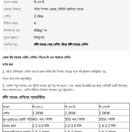
মডেল নম্বার:
সি এস-বি
আরম্ভ উপাদান:
গলিত ইস্পাত ওয়্যার, পিভিসি প্রলিপ্ত তারের
মোটর:
2.2kw
টিউটড নম্বর:
4
উৎপাদনের হার:
40kg / ঘঃ
খুচরা যন্ত্রাংশ:
বিনামুল্যে
কাঁটা তারের বেড়া মেশিন
ছিদ্র কাঁটা তারের মেশিন
লক্ষণীয় করা:
,
একক বাঁধ তারেক মেকিং মেশিন / সিএস-বি এক পাকানো মেশিন
বর্ণনা করা
1. কাঁধে টেলিগ্রাম মেশিন গায় বা ডাবল-ফাঁকা বাঁধ ইস্পাত তারের সঙ্গে পর্দা উত্পাদন পরিকল্পিত হয়,
দস্তা সঙ্গে তাপ-ধাতুপট্টাবৃত
2. মেশিন স্পুল তারের এবং টুইস্ট তারের দুই অংশের রচনা। এবং ওয়্যার রিওয়ায়িংয়ের জন্য মেশিনটি চারটি ডিস্কের
সাথে লাগানো হয়। মেশিন বিভিন্ন উপাদান সমন্বয়, মৃদু আন্দোলন।
কাঁটা তারের মেশিনের প্যারামিটার
মডেল
সি এস-এ
সি এস-বি
সি এস-সি
মোটর
2.2KW
2.2KW
2.2KW
হেফট গতি
40২ আর / মিনিট
355 আর / মিনিট
355r / মিনিট
মূল ড্রাইভের
তারের ব্যাস
2.2-3.0 মিমি
2.2-3.0 মিমি
1.6-2.2 মিমি
বক্রবন্ধনী তারের ব্যাসার্ধ
1.8-2.2mm
1.8-2.2mm
1.6-2.2mm