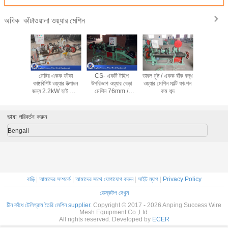
কাঁটাওয়ালা ওয়্যার মেশিন
অধিক
্বয়ংক্রিয়
মোটর একক ফাঁকা
CS- একটি টাইপ
ডাবল মুষ্ট / একক বাঁক বদ্ধ
অনুভূমিক নকশ
তারেক মেকিং
কাষ্ঠবিশিষ্ট ওয়্যার উত্পাদন
উপরিভাগ ওয়্যার বেড়া
ওয়্যার মেশিন মাল্টি ফাংশন
ওয়্যার মেশ
জ অপারেশন
জন্য 2.2kW হাই স্পিড
মেশিন 76mm /
কম শব্দ
পাকানো মে
mm *
কবজ তীর মেশিন
102mm / 127mm
মোট
* 980mm
বাঁকানো স্পেস
ভাষা পরিবর্তন করুন
Bengali
বাড়ি
|
আমাদের সম্পর্কে
|
আমাদের সাথে যোগাযোগ করুন
|
সাইট ম্যাপ
|
Privacy Policy
ডেস্কটপ দেখুন
চীন কাঁধে টেলিগ্রাম তৈরি মেশিন supplier.
Copyright © 2017 - 2026 Anping Success Wire
Mesh Equipment Co.,Ltd.
All rights reserved. Developed by
ECER