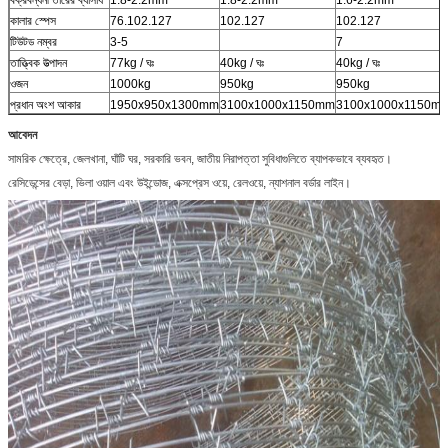
কালার স্পেস
76.102.127
102.127
102.127
টিউটড নম্বর
3-5
7
তাত্ত্বিক উত্পাদন
77kg / ঘঃ
40kg / ঘঃ
40kg / ঘঃ
ওজন
1000kg
950kg
950kg
প্রধান অংশ আকার
1950x950x1300mm
3100x1000x1150mm
3100x1000x1150m
আবেদন
সামরিক ক্ষেত্রে, জেলখানা, ঘাঁটি ঘর, সরকারি ভবন, জাতীয় নিরাপত্তা সুবিধাগুলিতে ব্যাপকভাবে ব্যবহৃত।
রেসিডেন্সের বেড়া, ভিলা ওয়াল এবং উইন্ডোজ, এক্সপ্রেস ওয়ে, রেলওয়ে, ন্যাশনাল বর্ডার লাইন।