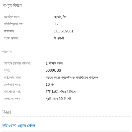
পণ্যের বিবরণ
উৎপত্তি স্থল:
হেবেই, চীন
পরিচিতিমুলক নাম:
JG
সাক্ষ্যদান:
CE,ISO9001
মডেল নম্বার:
সি এস-বি
প্রদান
ন্যূনতম চাহিদার পরিমাণ:
1 বিন্যাস করুন
মূল্য:
5000US$
প্যাকেজিং বিবরণ:
পাত্রে কাঠের প্যালেট এবং প্লাস্টিকের প্যাকেজ
ডেলিভারি সময়:
10 দিন
পরিশোধের শর্ত:
T/T, L/C, পশ্চিম ইউনিয়ন
যোগানের ক্ষমতা:
প্রতি মাসে 50 টি সেট
বিবরণ
কাঁটাওয়ালা ওয়্যার মেশিন