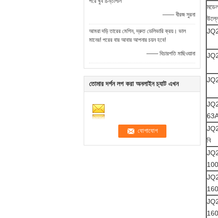
পরে খুব চিন্তাশীল
মডেল
—— ধীরজ সুরনা
উল্ল
JQ2
আমরা দড়ি তারের মেশিন, দ্রুত ডেলিভারি ক্রয়। ভাল
মানের! পরের বার আবার আপনার চয়ন হবে!
—— বিচারপতি মাছিওয়ানা
JQ
JQ
তোমার দর্শন লগ করা অনলাইন চ্যাট এখন
JQ
63
JQ
বি
JQ
10
JQ
16
JQ
16