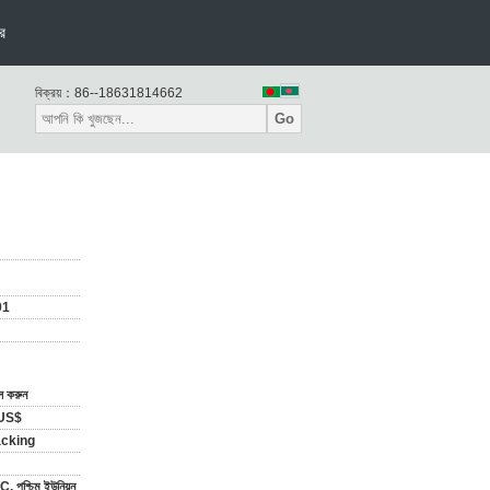
র
বিক্রয়：
86--18631814662
Go
01
াস করুন
US$
acking
C, পশ্চিম ইউনিয়ন