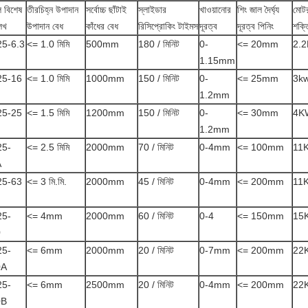
 বিশেষ
তীরচিহ্ন উপাদান
সর্বোচ্চ ছাঁটাই
স্লাইডার
খাওয়ানোর
শিং জাল দৈর্ঘ্য
মোট
েখ
উপাদান বেধ
কাঁধের বেধ
রিসিপ্রোকিং টাইমস
দূরত্ব
দূরত্ব পিনিং
শক্ত
5-6.3
<= 1.0 মিমি
500mm
180 / মিনিট
0-
<= 20mm
2.
1.15mm
25-16
<= 1.0 মিমি
1000mm
150 / মিনিট
0-
<= 25mm
3k
1.2mm
25-25
<= 1.5 মিমি
1200mm
150 / মিনিট
0-
<= 30mm
4K
1.2mm
25-
<= 2.5 মিমি
2000mm
70 / মিনিট
0-4mm
<= 100mm
11
A
25-63
<= 3 মি.মি.
2000mm
45 / মিনিট
0-4mm
<= 200mm
11
25-
<= 4mm
2000mm
60 / মিনিট
0-4
<= 150mm
15
0
25-
<= 6mm
2000mm
20 / মিনিট
0-7mm
<= 200mm
22
0A
25-
<= 6mm
2500mm
20 / মিনিট
0-4mm
<= 200mm
22
0B