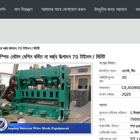
র্শন
মান নিয়ন্ত্রণ
আমাদের সাথে যোগাযোগ করুন
উদ্ধৃতির জন্য আবেদন
খব
না বর্জ্য উত্পাদন 70 টাইমস / মিনিট
স্পিড মেটাল মেশিন বর্ধিত না বর্জ্য উত্পাদন 70 টাইমস / মিনিট
পণ্যের বিবরণ:
উৎপত্তি স্থল:
হেবেই, চীন
পরিচিতিমুলক
JG
নাম:
সাক্ষ্যদান:
CE,ISO90
মডেল নম্বার:
JQ25
প্রদান:
ন্যূনতম চাহিদার পরিমাণ:
1 বিন্য
মূল্য:
7000
প্যাকেজিং বিবরণ:
নগ্ন p
ডেলিভারি সময়:
৩০ দিন
পরিশোধের শর্ত:
T/T, L/