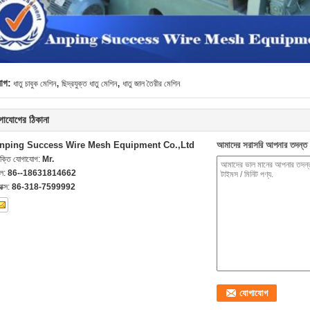
,
,
যাগ:
ধাতু চাবুক মেশিন
ছিদ্রযুক্ত ধাতু মেশিন
ধাতু জাল তৈরীর মেশিন
গাযোগের ঠিকানা
nping Success Wire Mesh Equipment Co.,Ltd
আমাদের সরাসরি আপনার তদন্ত 
যক্তি যোগাযোগ:
Mr.
েল:
86--18631814662
যাক্স:
86-318-7599992