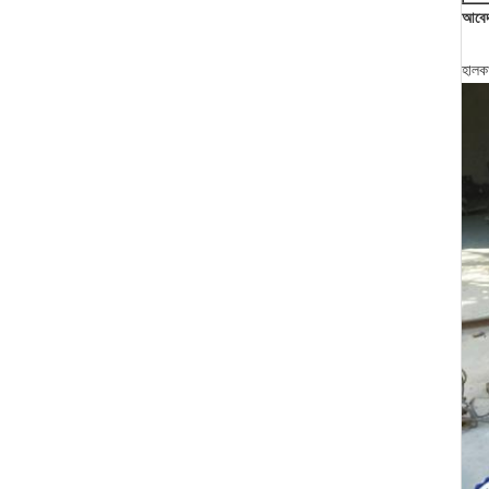
আবে
হালকা