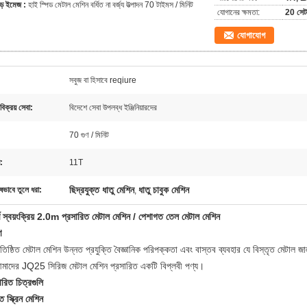
ড় ইমেজ :
হাই স্পিড মেটাল মেশিন বর্ধিত না বর্জ্য উত্পাদন 70 টাইমস / মিনিট
যোগানের ক্ষমতা:
20 সেট
যোগাযোগ
সবুজ বা হিসাবে reqiure
বিক্রয় সেবা:
বিদেশে সেবা উপলব্ধ ইঞ্জিনিয়ারদের
:
70 গুণ / মিনিট
:
11T
ছিদ্রযুক্ত ধাতু মেশিন
ধাতু চাবুক মেশিন
ষভাবে তুলে ধরা:
,
র্ণ স্বয়ংক্রিয় 2.0m প্রসারিত মেটাল মেশিন / পেশাগত তেল মেটাল মেশিন
ণ
তিষ্ঠিত মেটাল মেশিন উন্নত প্রযুক্তি বৈজ্ঞানিক পরিপক্কতা এবং বাস্তব ব্যবহার যে বিস্তৃত মেটাল জ
মাদের JQ25 সিরিজ মেটাল মেশিন প্রসারিত একটি বিপ্লবী পণ্য।
ারিত চিত্রগুলি
ত স্ক্রিন মেশিন