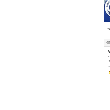
ট্
যো
A
ব্
ট
ফ্