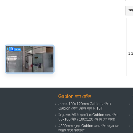
অন্
1.2
Gabion জাল মেশিন
পেশাগত 100x120mm Gabion মেশিন /
Gabion মেকিং মেশিন সবুজ রং 15T
নিম্ন নয়েজ পিভিসি স্বয়ংক্রিয় Gabion মেষ মেশিন
80x100 মিমি / 100x120 এমএম মেষ আকার
4300mm প্রস্থ Gabion জাল মেশিন ওয়্যার জাল
সরঞ্জাম সহজ অপারেশন