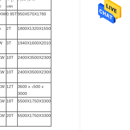
ি
ওজন
2KW
0.95T
950X570X1780
w
2T
1800X1320X1550
W
3T
1940X1600X2010
KW
10T
2400X3500X2300
KW
10T
2400X3500X2300
KW
12T
3600 x ২500 x
3000
KW
18T
5500X1750X3300
KW
20T
5500X1750X3300