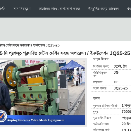
র্শন
মান নিয়ন্ত্রণ
আমাদের সাথে যোগাযোগ করুন
উদ্ধৃতির জন্য আবেদন
খব
 মেটাল মেশিন সহজ অপারেশন / ইনস্টলেশন JQ25-25
5 মি প্রশস্ত প্রসারিত মেটাল মেশিন সহজ অপারেশন / ইনস্টলেশন JQ25-25
পণ্যের বিবরণ:
উৎপত্তি স্থল:
হেবেই, চীন
পরিচিতিমুলক
JG
নাম:
সাক্ষ্যদান:
CE
মডেল নম্বার:
JQ25-25
প্রদান:
ন্যূনতম চাহিদার পরিমাণ:
1 বিন্য
মূল্য:
7000
প্যাকেজিং বিবরণ:
নগ্ন p
ডেলিভারি সময়:
20 দিন
পরিশোধের শর্ত:
T/T, L/