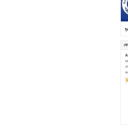
ট্
যো
A
ব্
ট
ফ্