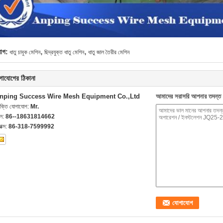
,
,
যাগ:
ধাতু চাবুক মেশিন
ছিদ্রযুক্ত ধাতু মেশিন
ধাতু জাল তৈরীর মেশিন
গাযোগের ঠিকানা
nping Success Wire Mesh Equipment Co.,Ltd
আমাদের সরাসরি আপনার তদন্ত 
যক্তি যোগাযোগ:
Mr.
েল:
86--18631814662
যাক্স:
86-318-7599992