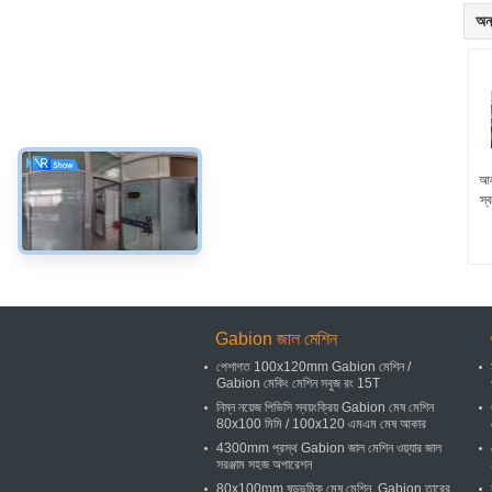
অন্
আল
স্ব
Gabion জাল মেশিন
পেশাগত 100x120mm Gabion মেশিন /
Gabion মেকিং মেশিন সবুজ রং 15T
নিম্ন নয়েজ পিভিসি স্বয়ংক্রিয় Gabion মেষ মেশিন
80x100 মিমি / 100x120 এমএম মেষ আকার
4300mm প্রস্থ Gabion জাল মেশিন ওয়্যার জাল
সরঞ্জাম সহজ অপারেশন
80x100mm ষড়ভূমিক মেষ মেশিন, Gabion তারের