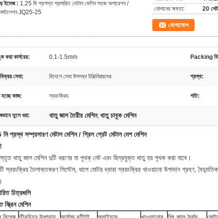
ড় ইমেজ :
1.25 মি প্রশস্ত প্রসারিত মেটাল মেশিন সহজ অপারেশন /
যোগানের ক্ষমতা:
20 সেট
নস্টলেশন JQ25-25
যোগাযোগ
ঙ্ক করা কার্সরের:
0.1-1.5mm
Packing বিস
বিক্রয় সেবা:
বিদেশে সেবা উপলব্ধ ইঞ্জিনিয়ারদের
প্রস্থ:
হচ্ছে কাজ:
স্বয়ংক্রিয়
গতি:
ধাতু জাল তৈরীর মেশিন
ধাতু চাবুক মেশিন
ষভাবে তুলে ধরা:
,
মি প্রস্থ সম্প্রসারণ মেটাল মেশিন / গ্রিল গ্রেট মেটাল মেশ মেশিন
ণ
স্তৃত ধাতু জাল মেশিন দুটি ধরণের যা পৃথক্ নেট এবং ছিদ্রযুক্ত ধাতু হয় পৃথক করা যাবে।
ি স্বয়ংক্রিয় তৈলাক্তকরণ সিস্টেম, ধাপে মোটর দ্বারা স্বয়ংক্রিয় খাওয়ানো উপাদান গ্রহণ, বৈদ্
।
ারিত চিত্রগুলি
ত স্ক্রিন মেশিন
 বিশেষ
তীরচিহ্ন উপাদান
সর্বোচ্চ ছাঁটাই
স্লাইডার
খাওয়ানোর
শিং জাল দৈর্ঘ্য
মোট