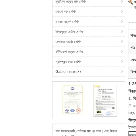
ক্রাইফ্ড ওয়্যার জাল মেশিন
ব
ই
শুকনো বয়ন মেশিন
তারের অঙ্কন মেশিন
ছিদ্রযুক্ত মেটাল মেশিন
ব্লি
রেজারের ওয়্যার মেশিন
পরে 
কাঁটাওয়ালা ওয়্যার মেশিন
লোড 
গ্রাসল্যান্ড বেড়া মেশিন
Gabion তারের মেষ
বিশে
1.25 
বিবর
1. বি
2. এট
সহজ
বিস্ত
ইস্পা
ভাল সরবরাহকারী, মেশিনের মান খুব ভাল। এবং বিক্রয়
মডেল