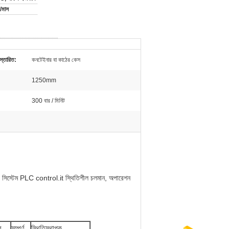
/মাস
্তারিত:
কনটেইনার বা কাঠের কেস
1250mm
300 বার / মিনিট
যুতিক সিস্টেম PLC control.it স্থিতিশীল চলমান, অপারেশন
র
সম্পূর্ণ
স্থিতিস্থাপক