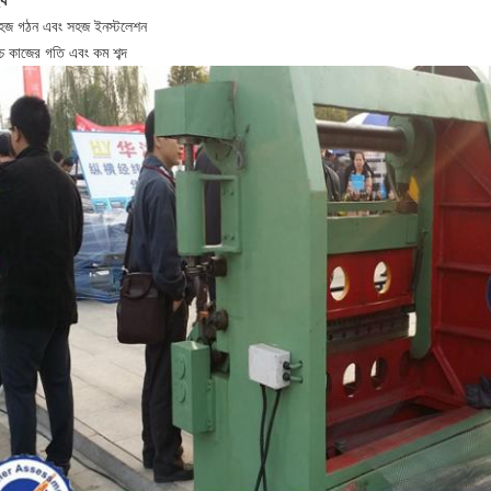
্য
হজ গঠন এবং সহজ ইনস্টলেশন
্চ কাজের গতি এবং কম শব্দ