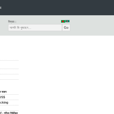
র
বিক্রয়：
Go
াস করুন
US$
acking
C, পশ্চিম ইউনিয়ন