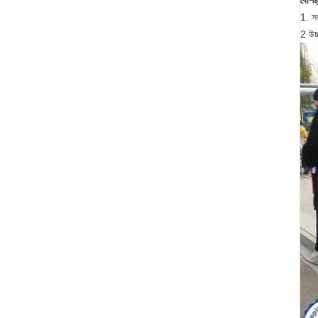
বৈশিষ্ট
1. স
2 উচ