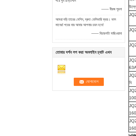
পরে খুব চিন্তাশীল
উল্ল
—— ধীরজ সুরনা
JQ2
আমরা দড়ি তারের মেশিন, দ্রুত ডেলিভারি ক্রয়। ভাল
মানের! পরের বার আবার আপনার চয়ন হবে!
JQ
—— বিচারপতি মাছিওয়ানা
JQ
তোমার দর্শন লগ করা অনলাইন চ্যাট এখন
JQ
63
JQ
বি
JQ
10
JQ
16
JQ
16