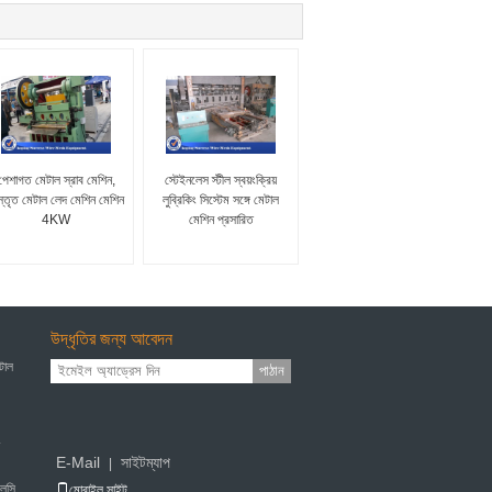
পেশাগত মেটাল স্রাব মেশিন,
স্টেইনলেস স্টীল স্বয়ংক্রিয়
স্তৃত মেটাল লেদ মেশিন মেশিন
লুব্রিকিং সিস্টেম সঙ্গে মেটাল
4KW
মেশিন প্রসারিত
উদ্ধৃতির জন্য আবেদন
েটাল
পাঠান
E-Mail
সাইটম্যাপ
|
এলসি
মোবাইল সাইট