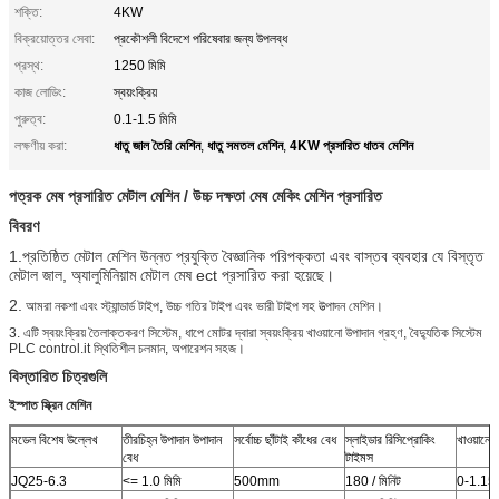
শক্তি:
4KW
বিক্রয়োত্তর সেবা:
প্রকৌশলী বিদেশে পরিষেবার জন্য উপলব্ধ
প্রস্থ:
1250 মিমি
কাজ লোডিং:
স্বয়ংক্রিয়
পুরুত্ব:
0.1-1.5 মিমি
ধাতু জাল তৈরি মেশিন
ধাতু সমতল মেশিন
4KW প্রসারিত ধাতব মেশিন
লক্ষণীয় করা:
,
,
পত্রক মেষ প্রসারিত মেটাল মেশিন / উচ্চ দক্ষতা মেষ মেকিং মেশিন প্রসারিত
বিবরণ
1.প্রতিষ্ঠিত মেটাল মেশিন উন্নত প্রযুক্তি বৈজ্ঞানিক পরিপক্কতা এবং বাস্তব ব্যবহার যে বিস্তৃত
মেটাল জাল, অ্যালুমিনিয়াম মেটাল মেষ ect প্রসারিত করা হয়েছে।
2.
আমরা নকশা এবং স্ট্যান্ডার্ড টাইপ, উচ্চ গতির টাইপ এবং ভারী টাইপ সহ উত্পাদন মেশিন।
3. এটি স্বয়ংক্রিয় তৈলাক্তকরণ সিস্টেম, ধাপে মোটর দ্বারা স্বয়ংক্রিয় খাওয়ানো উপাদান গ্রহণ, বৈদ্যুতিক সিস্টেম
PLC control.it স্থিতিশীল চলমান, অপারেশন সহজ।
বিস্তারিত চিত্রগুলি
ইস্পাত স্ক্রিন মেশিন
মডেল বিশেষ উল্লেখ
তীরচিহ্ন উপাদান উপাদান
সর্বোচ্চ ছাঁটাই কাঁধের বেধ
স্লাইডার রিসিপ্রোকিং
খাওয়ানোর
বেধ
টাইমস
JQ25-6.3
<= 1.0 মিমি
500mm
180 / মিনিট
0-1.1