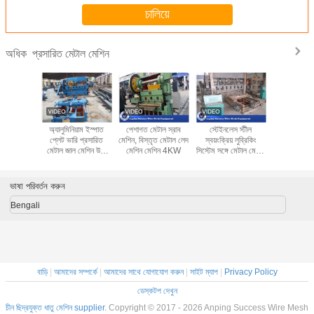
চালিয়ে
প্রসারিত মেটাল মেশিন
অধিক
মেটাল মেশিন
অ্যালুমিনিয়াম ইস্পাত
পেশাগত মেটাল স্রাব
স্টেইনলেস স্টীল
1.25 মি প
0.1 - 1.5
প্লেট ভারি প্রসারিত
মেশিন, বিস্তৃত মেটাল লেদ
স্বয়ংক্রিয় লুব্রিকিং
প্রসারিত মেট
 বেধ
মেটাল জাল মেশিন উচ্চ
মেশিন মেশিন 4KW
সিস্টেম সঙ্গে মেটাল মেশিন
সহজ অপার
ওয়ার্কিং গতি
প্রসারিত
ইনস্টলেশন 
ভাষা পরিবর্তন করুন
Bengali
বাড়ি
|
আমাদের সম্পর্কে
|
আমাদের সাথে যোগাযোগ করুন
|
সাইট ম্যাপ
|
Privacy Policy
ডেস্কটপ দেখুন
চীন ছিদ্রযুক্ত ধাতু মেশিন supplier.
Copyright © 2017 - 2026 Anping Success Wire Mesh