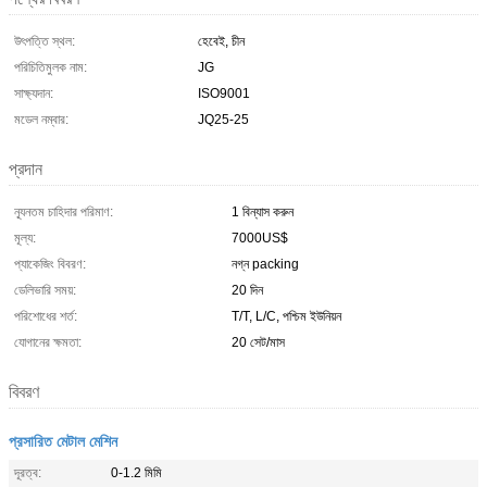
উৎপত্তি স্থল:
হেবেই, চীন
পরিচিতিমুলক নাম:
JG
সাক্ষ্যদান:
ISO9001
মডেল নম্বার:
JQ25-25
প্রদান
ন্যূনতম চাহিদার পরিমাণ:
1 বিন্যাস করুন
মূল্য:
7000US$
প্যাকেজিং বিবরণ:
নগ্ন packing
ডেলিভারি সময়:
20 দিন
পরিশোধের শর্ত:
T/T, L/C, পশ্চিম ইউনিয়ন
যোগানের ক্ষমতা:
20 সেট/মাস
বিবরণ
প্রসারিত মেটাল মেশিন
দূরত্ব:
0-1.2 মিমি