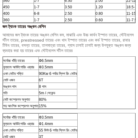
560
1-7
6.50
2.00
22-11
450
1-7
3.50
1.20
18.5-1
400
6-8
2.50
0.80
11-15
360
1-7
2.50
0.60
11-7.5
জল ট্যাংক তারের অঙ্কন মেশিন
আমাদের জল ট্যাংক তারের অঙ্কন মেশিন কম, মাঝারি এবং উচ্চ কার্বন ইস্পাত তারের, স্টেইনলেস
স্টীল তারের, prestressed তারের এবং খাদ ইস্পাত তারের এবং কর্ড ইস্পাত তারের, রাবার
টিউব তারের, বসন্ত তারের, তাপমাত্রা তারের, গ্যাস ঢালাই ঢালাই জন্য উপযুক্ত অঙ্কন জন্য
ব্যবহার করা হয় তারের এবং স্টেইনলেস স্টীল তারের
সর্বোচ্চ খাঁড়ি তারের
Ф6.5mm
নূন্যতম আউটগোয়িং ওয়্যার
Ф3.5mm
একা মোটর শক্তি
90Kw 6 পর্যায় স্লিপ রিং মোটর
মোট ওজন
6T
অঙ্কন পাস
8 পাস
গতি
5m / সেকেন্ড
মোট কম্প্রেশন অনুপাত
80%
গড় আংশিক কম্প্রেশন অনুপাত
15%
সর্বোচ্চ খাঁড়ি তারের
Ф3.5mm
নূন্যতম আউটগোয়িং ওয়্যার
Ф1.4mm
একা মোটর শক্তি
55 কিউ 6 পর্যায় স্লিপ রিং মোটর
মোট ওজন
3T