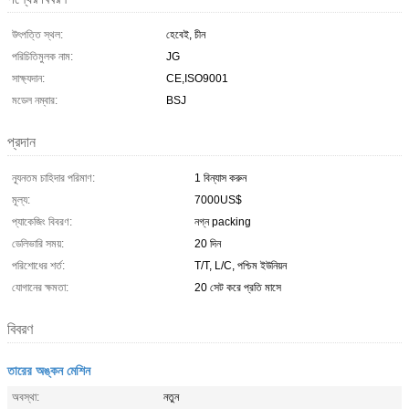
উৎপত্তি স্থল:
হেবেই, চীন
পরিচিতিমুলক নাম:
JG
সাক্ষ্যদান:
CE,ISO9001
মডেল নম্বার:
BSJ
প্রদান
ন্যূনতম চাহিদার পরিমাণ:
1 বিন্যাস করুন
মূল্য:
7000US$
প্যাকেজিং বিবরণ:
নগ্ন packing
ডেলিভারি সময়:
20 দিন
পরিশোধের শর্ত:
T/T, L/C, পশ্চিম ইউনিয়ন
যোগানের ক্ষমতা:
20 সেট করে প্রতি মাসে
বিবরণ
তারের অঙ্কন মেশিন
অবস্থা:
নতুন