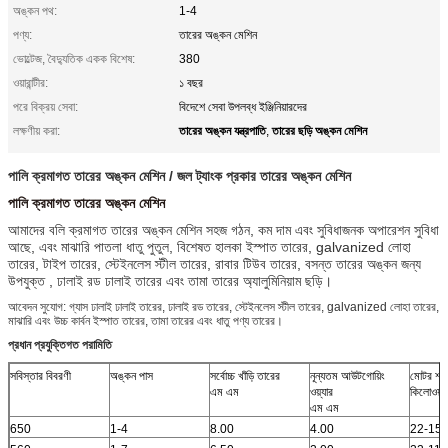
অঙ্কন পথ:
1-4
পণ্য:
তারের অঙ্কন মেশিন
ভোল্টেজ, বৈদ্যুতিক একক বিশেষ:
380
ওয়ারান্টীর:
১ বছর
পরে বিক্রয় সেবা:
বিদেশে সেবা উপলব্ধ ইঞ্জিনিয়ারদের
তারের অঙ্কন যন্ত্রপাতি
তারের ছড়ি অঙ্কন মেশিন
লক্ষণীয় করা:
,
পালি ক্রমাগত তারের অঙ্কন মেশিন / জল ট্যাংক প্রকার তারের অঙ্কন মেশিন
পালি ক্রমাগত তারের অঙ্কন মেশিন
আমাদের বলি ক্রমাগত তারের অঙ্কন মেশিন সহজ গঠন, কম দাম এবং সুবিধাজনক অপারেশন সুবিধা
আছে, এবং মাঝারি পাতলা ধাতু পুতুল, বিশেষত হালকা ইস্পাত তারের, galvanized লোহা
তারের, টাইপ তারের, স্টেইনলেস স্টীল তারের, রাবার টিউব তারের, বসন্ত তারের অঙ্কন জন্য
উপযুক্ত , ঢালাই রড ঢালাই তারের এবং তামা তারের অ্যালুমিনিয়াম ছড়ি।
আবেদন সুযোগ: গ্যাস ঢালাই ঢালাই তারের, ঢালাই রড তারের, স্টেইনলেস স্টীল তারের, galvanized লোহা তারের,
মাঝারি এবং উচ্চ কার্বন ইস্পাত তারের, তামা তারের এবং ধাতু পণ্য তারের।
প্রধান প্রযুক্তিগত পরামিতি
সবিস্তার বিবরণী
অঙ্কন পাস
সর্বোচ্চ খাঁড়ি তারের
নূন্যতম আউটগোয়িং
মোটর শক্
এম এম
ওয়্যার
কিলোওয়া
এম এম
650
1-4
8.00
4.00
22-15