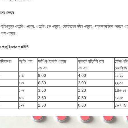
োগের ক্ষেত্র
-ইলিশযুক্ত ওয়েল্ডিং ওয়্যার, ওয়েল্ডিং রড ওয়্যার, স্টেইনলেস স্টীল ওয়্যার, গ্যালভানাইজড আয়রন ওয়
পণ্য ওয়্যার।
ন প্রযুক্তিগত পরামিতি
সিফিকেশন
ড্রয়িং পাস
সর্বাধিক ইনলেট ওয়্যার
ন্যূনতম বহির্গামী তার
মোটর শক্
এম এম
এম এম
কেডব্লিউ
0
১-৪
8.00
4.00
২২-১৫
0
১-৭
6.50
2.00
২২-১১
0
১-৭
3.50
1.20
18৫-১৫
0
৬-৮
2.50
0.80
১১-১৫
0
১-৭
2.50
0.60
১১-৭।5