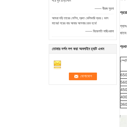
পরে খুব চিন্তাশীল
—— ধীরজ সুরনা
প্রয়
আমরা দড়ি তারের মেশিন, দ্রুত ডেলিভারি ক্রয়। ভাল
মানের! পরের বার আবার আপনার চয়ন হবে!
গ্যাস
—— বিচারপতি মাছিওয়ানা
ধাতব 
প্রধা
তোমার দর্শন লগ করা অনলাইন চ্যাট এখন
স্পে
65
56
45
40
36