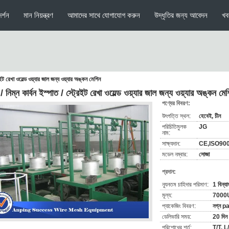
র্শন
মান নিয়ন্ত্রণ
আমাদের সাথে যোগাযোগ করুন
উদ্ধৃতির জন্য আবেদন
খব
রেইট রেখা ওয়েল্ড ওয়্যার জাল জন্য ওয়্যার অঙ্কন মেশিন
 / নিম্ন কার্বন ইস্পাত / স্ট্রেইট রেখা ওয়েল্ড ওয়্যার জাল জন্য ওয়্যার অঙ্কন মে
পণ্যের বিবরণ:
উৎপত্তি স্থল:
হেবেই, চীন
পরিচিতিমুলক
JG
নাম:
সাক্ষ্যদান:
CE,ISO90
মডেল নম্বার:
সোজা
প্রদান:
ন্যূনতম চাহিদার পরিমাণ:
1 বিন্য
মূল্য:
7000
প্যাকেজিং বিবরণ:
নগ্ন p
ডেলিভারি সময়:
20 দিন
পরিশোধের শর্ত:
T/T, L/