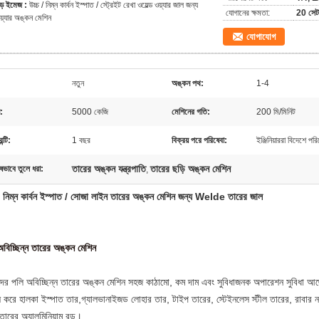
ড় ইমেজ :
উচ্চ / নিম্ন কার্বন ইস্পাত / স্ট্রেইট রেখা ওয়েল্ড ওয়্যার জাল জন্য
যোগানের ক্ষমতা:
20 সেট 
য়্যার অঙ্কন মেশিন
যোগাযোগ
নতুন
অঙ্কন পথ:
1-4
:
5000 কেজি
মেশিনের গতি:
200 মি/মিনিট
ন্টি:
1 বছর
বিক্রয় পরে পরিষেবা:
ইঞ্জিনিয়াররা বিদেশে প
তারের অঙ্কন যন্ত্রপাতি
তারের ছড়ি অঙ্কন মেশিন
ষভাবে তুলে ধরা:
,
 / নিম্ন কার্বন ইস্পাত / সোজা লাইন তারের অঙ্কন মেশিন জন্য Welde তারের জাল
বিচ্ছিন্ন তারের অঙ্কন মেশিন
ের পলি অবিচ্ছিন্ন তারের অঙ্কন মেশিন সহজ কাঠামো, কম দাম এবং সুবিধাজনক অপারেশন সুবিধা আছে
ষ করে হালকা ইস্পাত তার,গ্যালভানাইজড লোহার তার, টাইপ তারের, স্টেইনলেস স্টীল তারের, রাবার 
তারের অ্যালুমিনিয়াম রড।