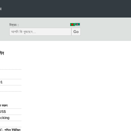
র
বিক্রয়：
Go
শিন
01
াস করুন
US$
acking
C, পশ্চিম ইউনিয়ন