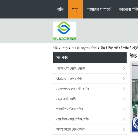
বাড়ি
পণ্য
আমাদের সম্পর্কে
কারখানা পরিদ
বাড়ি
পণ্য
তারের অঙ্কন মেশিন
উচ্চ / নিম্ন কার্বন ইস্পাত / স্ট্
উচ্চ
সব পণ্য
ওয়্যার মেষ মেকিং মেশিন
Gabion জাল মেশিন
হেক্সনলাল ওয়্যার নেট মেশিন
বেড়া ঢালাই মেশিন
প্রসারিত মেটাল মেশিন
চেন লিংক বেড়া মেশিন মেকিং
ঢালাই তারের মেষ মেশিন