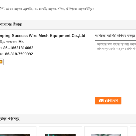
,
,
যাগ:
তারের অঙ্কন যন্ত্রপাতি
তারের ছড়ি অঙ্কন মেশিন
টেলিগ্রাম অঙ্কন উদ্ভিদ
গাযোগের ঠিকানা
nping Success Wire Mesh Equipment Co.,Ltd
আমাদের সরাসরি আপনার তদন্ত 
যক্তি যোগাযোগ:
Mr.
েল:
86--18631814662
যাক্স:
86-318-7599992
যান্য পণ্যসমূহ