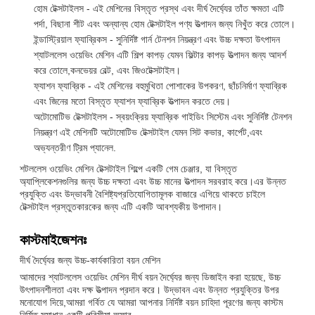
হোম টেক্সটাইলস - এই মেশিনের বিস্তৃত প্রস্থ এবং দীর্ঘ দৈর্ঘ্যের তাঁত ক্ষমতা এটি
পর্দা, বিছানা শীট এবং অন্যান্য হোম টেক্সটাইল পণ্য উত্পাদন জন্য নিখুঁত করে তোলে।
ইন্ডাস্ট্রিয়াল ফ্যাব্রিকস - সুনির্দিষ্ট গার্ন টেনশন নিয়ন্ত্রণ এবং উচ্চ দক্ষতা উৎপাদন
শ্যাটললেস ওয়েভিং মেশিন এটি শিল্প কাপড় যেমন ফিল্টার কাপড় উত্পাদন জন্য আদর্শ
করে তোলে,কনভেয়র বেল্ট, এবং জিওটেক্সটাইল।
ফ্যাশন ফ্যাব্রিক - এই মেশিনের বহুমুখিতা পোশাকের উপকরণ, ছাঁচনির্মাণ ফ্যাব্রিক
এবং জিনের মতো বিস্তৃত ফ্যাশন ফ্যাব্রিক উত্পাদন করতে দেয়।
অটোমোটিভ টেক্সটাইলস - স্বয়ংক্রিয় ফ্যাব্রিক গাইডিং সিস্টেম এবং সুনির্দিষ্ট টেনশন
নিয়ন্ত্রণ এই মেশিনটি অটোমোটিভ টেক্সটাইল যেমন সিট কভার, কার্পেট,এবং
অভ্যন্তরীণ ট্রিম প্যানেল.
শটললেস ওয়েভিং মেশিন টেক্সটাইল শিল্পে একটি গেম চেঞ্জার, যা বিস্তৃত
অ্যাপ্লিকেশনগুলির জন্য উচ্চ দক্ষতা এবং উচ্চ মানের উত্পাদন সরবরাহ করে।এর উন্নত
প্রযুক্তি এবং উদ্ভাবনী বৈশিষ্ট্যপ্রতিযোগিতামূলক বাজারে এগিয়ে থাকতে চাইলে
টেক্সটাইল প্রস্তুতকারকের জন্য এটি একটি আবশ্যকীয় উপাদান।
কাস্টমাইজেশনঃ
দীর্ঘ দৈর্ঘ্যের জন্য উচ্চ-কার্যকারিতা বয়ন মেশিন
আমাদের শ্যাটললেস ওয়েভিং মেশিন দীর্ঘ বয়ন দৈর্ঘ্যের জন্য ডিজাইন করা হয়েছে, উচ্চ
উৎপাদনশীলতা এবং দক্ষ উত্পাদন প্রদান করে। উদ্ভাবন এবং উন্নত প্রযুক্তির উপর
মনোযোগ দিয়ে,আমরা গর্বিত যে আমরা আপনার নির্দিষ্ট বয়ন চাহিদা পূরণের জন্য কাস্টম
নির্মিত সমাধান একটি পরিসীমা অফার.