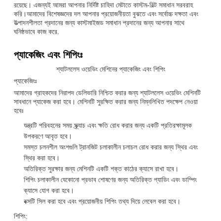
রয়েছে। এজন্যই আমরা আপনার নির্দিষ্ট চাহিদা মেটাতে কাস্টম-বিল্ট সমাধান সরবরাহ
করি।আমাদের বিশেষজ্ঞদের দল আপনার প্রয়োজনীয়তা বুঝতে এবং সর্বোচ্চ দক্ষতা এবং
উত্পাদনশীলতা প্রদানের জন্য কাস্টমাইজড সমাধান প্রদানের জন্য আপনার সাথে
ঘনিষ্ঠভাবে কাজ করে.
প্যাকেজিং এবং শিপিংঃ
শ্যাটললেস ওয়েভিং মেশিনের প্যাকেজিং এবং শিপিং
প্যাকেজিংঃ
আমাদের গ্রাহকদের নিরাপদ ডেলিভারি নিশ্চিত করার জন্য শ্যাটললেস ওয়েভিং মেশিনটি
সাবধানে প্যাকেজ করা হবে। মেশিনটি সুরক্ষিত করার জন্য নিম্নলিখিত পদক্ষেপ নেওয়া
হবেঃ
যন্ত্রটি পরিবহনের সময় স্ক্র্যাচ এবং ক্ষতি রোধ করার জন্য একটি প্রতিরক্ষামূলক
উপকরণে আবৃত হবে।
সমস্ত চলনশীল অংশগুলি ট্রানজিট চলাকালীন চলাচল রোধ করার জন্য স্থির এবং
স্থির করা হবে।
অতিরিক্ত সুরক্ষার জন্য মেশিনটি একটি শক্ত কাঠের ক্যাসে রাখা হবে।
শিপিং চলাকালীন যেকোনো প্রভাব শোষণের জন্য অতিরিক্ত প্যাডিং এবং ডাম্পিং
ক্যাসে যোগ করা হবে।
বক্সটি সিল করা হবে এবং প্রয়োজনীয় শিপিং তথ্য দিয়ে লেবেল করা হবে।
শিপিং: