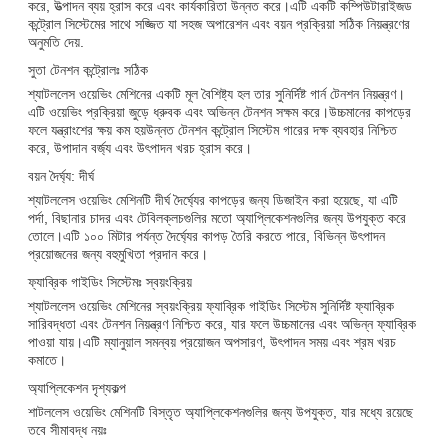
করে, উত্পাদন ব্যয় হ্রাস করে এবং কার্যকারিতা উন্নত করে।এটি একটি কম্পিউটারাইজড
কন্ট্রোল সিস্টেমের সাথে সজ্জিত যা সহজ অপারেশন এবং বয়ন প্রক্রিয়া সঠিক নিয়ন্ত্রণের
অনুমতি দেয়.
সুতা টেনশন কন্ট্রোলঃ সঠিক
শ্যাটললেস ওয়েভিং মেশিনের একটি মূল বৈশিষ্ট্য হল তার সুনির্দিষ্ট গার্ন টেনশন নিয়ন্ত্রণ।
এটি ওয়েভিং প্রক্রিয়া জুড়ে ধ্রুবক এবং অভিন্ন টেনশন সক্ষম করে।উচ্চমানের কাপড়ের
ফলে যন্ত্রাংশের ক্ষয় কম হয়উন্নত টেনশন কন্ট্রোল সিস্টেম গারের দক্ষ ব্যবহার নিশ্চিত
করে, উপাদান বর্জ্য এবং উৎপাদন খরচ হ্রাস করে।
বয়ন দৈর্ঘ্য: দীর্ঘ
শ্যাটললেস ওয়েভিং মেশিনটি দীর্ঘ দৈর্ঘ্যের কাপড়ের জন্য ডিজাইন করা হয়েছে, যা এটি
পর্দা, বিছানার চাদর এবং টেবিলক্লচগুলির মতো অ্যাপ্লিকেশনগুলির জন্য উপযুক্ত করে
তোলে।এটি ১০০ মিটার পর্যন্ত দৈর্ঘ্যের কাপড় তৈরি করতে পারে, বিভিন্ন উৎপাদন
প্রয়োজনের জন্য বহুমুখিতা প্রদান করে।
ফ্যাব্রিক গাইডিং সিস্টেমঃ স্বয়ংক্রিয়
শ্যাটললেস ওয়েভিং মেশিনের স্বয়ংক্রিয় ফ্যাব্রিক গাইডিং সিস্টেম সুনির্দিষ্ট ফ্যাব্রিক
সারিবদ্ধতা এবং টেনশন নিয়ন্ত্রণ নিশ্চিত করে, যার ফলে উচ্চমানের এবং অভিন্ন ফ্যাব্রিক
পাওয়া যায়।এটি ম্যানুয়াল সমন্বয় প্রয়োজন অপসারণ, উৎপাদন সময় এবং শ্রম খরচ
কমাতে।
অ্যাপ্লিকেশন দৃশ্যকল্প
শাটললেস ওয়েভিং মেশিনটি বিস্তৃত অ্যাপ্লিকেশনগুলির জন্য উপযুক্ত, যার মধ্যে রয়েছে
তবে সীমাবদ্ধ নয়ঃ