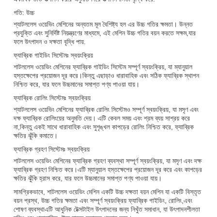
গতি: উচ্চ
শ্যাটললেস ওয়েভিং মেশিনের অন্যতম মূল বৈশিষ্ট্য হল এর উচ্চ গতির ক্ষমতা। উন্নত
প্রযুক্তি এবং সুনির্দিষ্ট নিয়ন্ত্রণের মাধ্যমে, এই মেশিন উচ্চ গতির বয়ন করতে সক্ষম,যার
ফলে উৎপাদন ও দক্ষতা বৃদ্ধি পায়.
ফ্যাব্রিক গাইডিং সিস্টেমঃ স্বয়ংক্রিয়
শাটললেস ওয়েভিং মেশিনের ফ্যাব্রিক গাইডিং সিস্টেম সম্পূর্ণ স্বয়ংক্রিয়, যা ম্যানুয়াল
হস্তক্ষেপের প্রয়োজন দূর করে।কিন্তু এছাড়াও ধারাবাহিক এবং সঠিক ফ্যাব্রিক স্থাপন
নিশ্চিত করে, যার ফলে উচ্চমানের সমাপ্ত পণ্য পাওয়া যায়।
ফ্যাব্রিক রোলিং সিস্টেমঃ স্বয়ংক্রিয়
শ্যাটললেস ওয়েভিং মেশিনের ফ্যাব্রিক রোলিং সিস্টেমও সম্পূর্ণ স্বয়ংক্রিয়, যা মসৃণ এবং
দক্ষ ফ্যাব্রিক রোলিংয়ের অনুমতি দেয়। এটি কেবল সময় এবং শ্রম ব্যয় সাশ্রয় করে
না,কিন্তু একই সাথে ধারাবাহিক এবং সুশৃঙ্খল কাপড়ের রোলিং নিশ্চিত করে, ফ্যাব্রিক
ক্ষতির ঝুঁকি কমাতে।
ফ্যাব্রিক গ্রহণ সিস্টেমঃ স্বয়ংক্রিয়
শাটললেস ওয়েভিং মেশিনের ফ্যাব্রিক গ্রহণ ব্যবস্থা সম্পূর্ণ স্বয়ংক্রিয়, যা মসৃণ এবং দক্ষ
ফ্যাব্রিক গ্রহণ নিশ্চিত করে।এটি ম্যানুয়াল হস্তক্ষেপের প্রয়োজন দূর করে এবং কাপড়ের
ক্ষতির ঝুঁকি হ্রাস করে, যার ফলে উচ্চমানের সমাপ্ত পণ্য পাওয়া যায়।
সামগ্রিকভাবে, শাটললেস ওয়েভিং মেশিন একটি উচ্চ দক্ষতা বয়ন মেশিন যা একটি বিস্তৃত
বয়ন প্রস্থ, উচ্চ গতির ক্ষমতা এবং সম্পূর্ণ স্বয়ংক্রিয় ফ্যাব্রিক গাইডিং, রোলিং,এবং
শোষণ ব্যবস্থাএটি আধুনিক টেক্সটাইল উৎপাদনের জন্য নিখুঁত সমাধান, যা উৎপাদনশীলতা