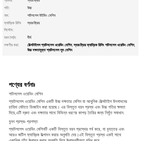
প্রকার:
স্বয়ংক্রিয়
গতি:
উচ্চ
নাম:
শাটললেস উইভিং মেশিন
ফ্যাব্রিক রিলিং
স্বয়ংক্রিয়
সিস্টেম:
বয়ন দৈর্ঘ্য:
দীর্ঘ
টেক্সটাইলস শ্যাটললেস ওয়েভিং মেশিন
স্বয়ংক্রিয় ফ্যাব্রিক রিলিং শাটললেস ওয়েভিং মেশিন
লক্ষণীয় করা:
,
,
উচ্চ দক্ষতাযুক্ত শ্যাটললেস লুম মেশিন
পণ্যের বর্ণনাঃ
শাটললেস ওয়েভিং মেশিন
শ্যাটললেস ওয়েভিং মেশিন একটি উচ্চ দক্ষতার মেশিন যা আধুনিক টেক্সটাইল উৎপাদনের
চাহিদা মেটাতে ডিজাইন করা হয়েছে। এর বিস্তৃত বয়ন প্রস্থ এবং উচ্চ গতির ক্ষমতা
দিয়ে,এটি দ্রুত এবং দক্ষতার সাথে বিভিন্ন ধরণের কাপড় তৈরির জন্য নিখুঁত সমাধান.
বুনন প্রস্থঃ প্রশস্ত
শ্যাটললেস ওয়েভিং মেশিনটি একটি বিস্তৃত বয়ন প্রস্থের গর্ব করে, যা বৃহত্তর এবং
আরও জটিল ফ্যাব্রিক উত্পাদন করার অনুমতি দেয়।এই বিস্তৃত প্রস্থ একই সাথে
একাধিক তাঁত উত্পাদন করার অনুমতি দিয়ে উত্পাদনশীলতা বৃদ্ধি করে.