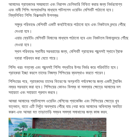
আমাদের গ্রাহকদের সময়মতো এবং নিরাপদ ডেলিভারি নিশ্চিত করার জন্য নির্ভরযোগ্য
এবং নামী শিপিং সংস্থাগুলির মাধ্যমে শাটললেস ওয়েভিং মেশিনটি পাঠানো হবে।
নিম্নলিখিত শিপিং বিকল্পগুলি উপলব্ধঃ
সমুদ্র পরিবহনঃ মেশিনটি একটি কনটেইনারে পাঠানো হবে এবং নিকটতম বন্দরে পৌঁছে
দেওয়া হবে।
এয়ার ফ্রেইটঃ মেশিনটি বিমানের মাধ্যমে পাঠানো হবে এবং নিকটতম বিমানবন্দরে পৌঁছে
দেওয়া হবে।
স্থল পরিবহনঃ স্থানীয় সরবরাহের জন্য, মেশিনটি গ্রাহকের পছন্দসই স্থানে ট্রাক
দ্বারা পরিবহন করা যেতে পারে।
শিপিং খরচ গন্তব্য এবং পছন্দসই শিপিং পদ্ধতির উপর নির্ভর করে পরিবর্তিত হবে।
গ্রাহকরা ইচ্ছা করলে তাদের নিজস্ব শিপিংয়ের ব্যবস্থাও করতে পারেন।
শিপিংয়ের পরে, গ্রাহকদের তাদের বিতরণের অগ্রগতি পর্যবেক্ষণের জন্য একটি ট্র্যাকিং
নম্বর সরবরাহ করা হবে। শিপিংয়ের কোনও বিলম্ব বা সমস্যার ক্ষেত্রে আমাদের দল
সহায়তা এবং সহায়তা প্রদান করবে।
আমরা আমাদের শ্যাটললেস ওয়েভিং মেশিনের প্যাকেজিং এবং শিপিংয়ের ক্ষেত্রে খুব
যত্নবান, যাতে এটি নিখুঁত অবস্থায় পৌঁছে যায়।দয়া করে আমাদের অবিলম্বে অবহিত
করুন এবং আমরা যত তাড়াতাড়ি সম্ভব সমস্যা সমাধানের জন্য কাজ করব.