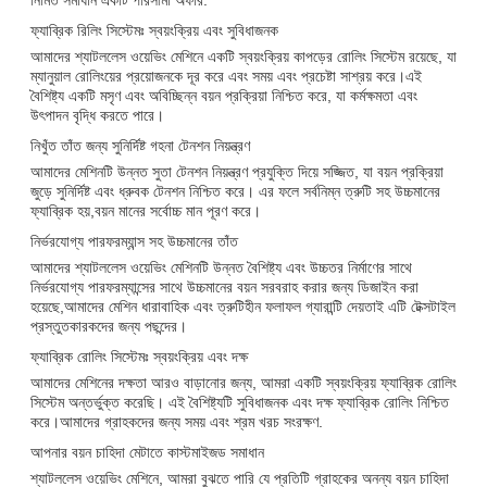
ফ্যাব্রিক রিলিং সিস্টেমঃ স্বয়ংক্রিয় এবং সুবিধাজনক
আমাদের শ্যাটললেস ওয়েভিং মেশিনে একটি স্বয়ংক্রিয় কাপড়ের রোলিং সিস্টেম রয়েছে, যা
ম্যানুয়াল রোলিংয়ের প্রয়োজনকে দূর করে এবং সময় এবং প্রচেষ্টা সাশ্রয় করে।এই
বৈশিষ্ট্য একটি মসৃণ এবং অবিচ্ছিন্ন বয়ন প্রক্রিয়া নিশ্চিত করে, যা কর্মক্ষমতা এবং
উৎপাদন বৃদ্ধি করতে পারে।
নিখুঁত তাঁত জন্য সুনির্দিষ্ট গহনা টেনশন নিয়ন্ত্রণ
আমাদের মেশিনটি উন্নত সুতা টেনশন নিয়ন্ত্রণ প্রযুক্তি দিয়ে সজ্জিত, যা বয়ন প্রক্রিয়া
জুড়ে সুনির্দিষ্ট এবং ধ্রুবক টেনশন নিশ্চিত করে। এর ফলে সর্বনিম্ন ত্রুটি সহ উচ্চমানের
ফ্যাব্রিক হয়,বয়ন মানের সর্বোচ্চ মান পূরণ করে।
নির্ভরযোগ্য পারফরম্যান্স সহ উচ্চমানের তাঁত
আমাদের শ্যাটললেস ওয়েভিং মেশিনটি উন্নত বৈশিষ্ট্য এবং উচ্চতর নির্মাণের সাথে
নির্ভরযোগ্য পারফরম্যান্সের সাথে উচ্চমানের বয়ন সরবরাহ করার জন্য ডিজাইন করা
হয়েছে,আমাদের মেশিন ধারাবাহিক এবং ত্রুটিহীন ফলাফল গ্যারান্টি দেয়তাই এটি টেক্সটাইল
প্রস্তুতকারকদের জন্য পছন্দের।
ফ্যাব্রিক রোলিং সিস্টেমঃ স্বয়ংক্রিয় এবং দক্ষ
আমাদের মেশিনের দক্ষতা আরও বাড়ানোর জন্য, আমরা একটি স্বয়ংক্রিয় ফ্যাব্রিক রোলিং
সিস্টেম অন্তর্ভুক্ত করেছি। এই বৈশিষ্ট্যটি সুবিধাজনক এবং দক্ষ ফ্যাব্রিক রোলিং নিশ্চিত
করে।আমাদের গ্রাহকদের জন্য সময় এবং শ্রম খরচ সংরক্ষণ.
আপনার বয়ন চাহিদা মেটাতে কাস্টমাইজড সমাধান
শ্যাটললেস ওয়েভিং মেশিনে, আমরা বুঝতে পারি যে প্রতিটি গ্রাহকের অনন্য বয়ন চাহিদা