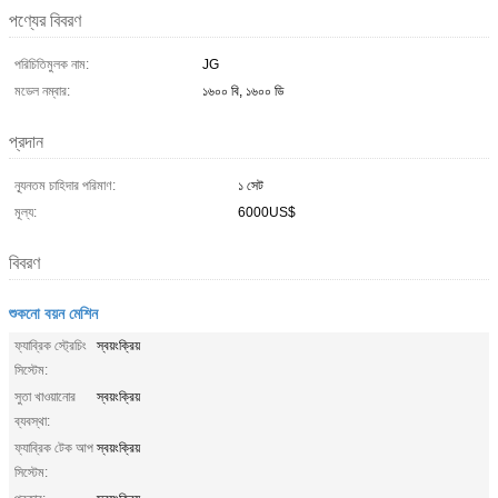
পণ্যের বিবরণ
পরিচিতিমুলক নাম:
JG
মডেল নম্বার:
১৬০০ বি, ১৬০০ ডি
প্রদান
ন্যূনতম চাহিদার পরিমাণ:
১ সেট
মূল্য:
6000US$
বিবরণ
শুকনো বয়ন মেশিন
ফ্যাব্রিক স্ট্রেচিং
স্বয়ংক্রিয়
সিস্টেম:
সুতা খাওয়ানোর
স্বয়ংক্রিয়
ব্যবস্থা:
ফ্যাব্রিক টেক আপ
স্বয়ংক্রিয়
সিস্টেম: