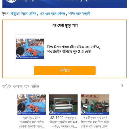
উইন্ডো স্ক্রিন মেশিন
ধনে ধনে বয়ন মেশিন
শাটল বয়ন বন্ধনী
ট্যাগ:
,
,
এর সেরা মূল্য পান
শিল্পকৌশল শাওয়ারহীন রফিক বয়ন মেশিন,
শাওয়ারহীন র্যাপিয়ার লুম 2.2 কেউ
চালিয়ে
শুকনো বয়ন মেশিন
অধিক
র শূন্যহীন
স্বয়ংক্রিয় টাইপ
JG-1600 সংখ্যাসূচক
মেকানিক্যাল কন্ট্রোল /
উচ্চ ফলপ্রসু
 বয়ন মেশিন
শাওয়ারহীন বয়ন মেশিন
নিয়ন্ত্রণ শূন্যহীন বয়ন 40
ফিল্টার জাল হাই স্পিড জন্য
বয়ন মেশিন 
ির্মাণ
রেশনাল ডিজাইন প্রস্থ
- 400 স্কয়ার মেষ
শোধক বয়ন মেশিন রোলিং
খরচ