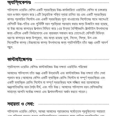
অ্যাপ্লিকেশনঃ
শাটললেস ওয়েভিং মেশিন একটি স্বয়ংক্রিয় উচ্চ-কার্যকারিতা ওয়াইভিং মেশিন যা চমৎকার
বয়ন গুণমান প্রদান করে।এটি বৈদ্যুতিক শক্তি দ্বারা চালিত হয় এবং একটি স্বয়ংক্রিয়
কাপড় প্রসারিত সিস্টেম এবং একটি স্বয়ংক্রিয় সুতা খাওয়ানোর সিস্টেমের সাথে আসেএই
মেশিনটি উচ্চ-গতির এবং সুনির্দিষ্ট বয়ন প্রক্রিয়া সরবরাহ করার জন্য ডিজাইন করা হয়েছে,
যা উচ্চ মানের কাপড়ের উত্পাদন নিশ্চিত করে।এর উন্নত বৈশিষ্ট্যগুলি টেক্সটাইল উৎপাদনের
জন্য এটিকে একটি নির্ভরযোগ্য এবং ব্যয়বহুল সমাধান করে তোলেএই মেশিনটি বিভিন্ন
ধরণের কাপড়ের জন্য উপযুক্ত, যার মধ্যে রয়েছে তুলা, লিনেন, সিল্ক, উল এবং
সিন্থেটিক কাপড়।উচ্চমানের কাপড় উৎপাদনের জন্য শ্যাটলবিহীন তাঁত যন্ত্র একটি আদর্শ
পছন্দ.
কাস্টমাইজেশনঃ
শ্যাটললেস ওয়েভিং মেশিনঃ কাস্টমাইজড উচ্চ দক্ষতা ওয়াইভিং পরিষেবা
আমাদের শাটললেস তাঁত যন্ত্র একটি উদ্ভাবনী এবং কাস্টমাইজড উচ্চ দক্ষতা তাঁত সেবা
প্রদান করে।আমাদের মেশিন একটি ফ্যাব্রিক রোলিং সিস্টেম যা সম্পূর্ণ স্বয়ংক্রিয় এবং
একটি ফ্যাব্রিক রোলিং সিস্টেম যা সম্পূর্ণ স্বয়ংক্রিয় সঙ্গে সজ্জিত করা হয়আমাদের
যন্ত্রপাতিগুলির বয়ন দৈর্ঘ্য দীর্ঘ, এবং গতি উচ্চ। আমাদের শাটললেস বয়ন মেশিনগুলির
সাহায্যে আপনি সর্বোচ্চ দক্ষতা এবং উত্পাদনশীলতা অর্জন করতে পারেন।
সহায়তা ও সেবা:
শাটললেস ওয়েভিং মেশিনে, আমরা আমাদের গ্রাহকদের সর্বোত্তম প্রযুক্তিগত সহায়তা
এবং পরিষেবা প্রদান করতে প্রতিশ্রুতিবদ্ধ।আমাদের কাছে অভিজ্ঞ প্রযুক্তিবিদ এবং