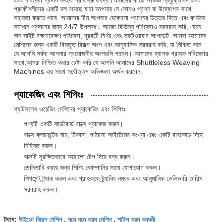
প্রকৌশলীদের একটি দল রয়েছে যারা আপনার যে কোনও প্রশ্ন বা উদ্বেগের সাথে
সহায়তা করতে পারে. আমাদের টিম আপনার যেকোনো প্রশ্নের উত্তর দিতে এবং কার্যকর
সমাধান প্রদানের জন্য 24/7 উপলব্ধ। আমরা বিভিন্ন পরিষেবাও সরবরাহ করি, যেমন
অন সাইট রক্ষণাবেক্ষণ পরিষেবা, দূরবর্তী নির্ণয়,এবং সফটওয়্যার আপডেট. আমরা আমাদের
মেশিনের জন্য একটি বিস্তৃত বিকল্প অংশ এবং আনুষাঙ্গিক সরবরাহ করি, যা নিশ্চিত করে
যে আপনি সর্বদা আপনার প্রয়োজনীয় অংশগুলি পাবেন। আমাদের ব্যাপক গ্রাহক পরিষেবার
সাথে,আমরা নিশ্চিত করার চেষ্টা করি যে আপনি আমাদের Shuttleless Weaving
Machines এর সাথে সর্বোত্তম অভিজ্ঞতা অর্জন করবেন.
প্যাকেজিং এবং শিপিংঃ
শ্যাটললেস ওয়েভিং মেশিনের প্যাকেজিং এবং শিপিংঃ
পণ্যটি একটি কার্ডবোর্ড বাক্সে প্যাকেজ করুন।
বাক্সে ক্লায়েন্টের নাম, ঠিকানা, পাঠানো আইটেমের সংখ্যা এবং একটি বারকোড দিয়ে
চিহ্নিত করুন।
বাক্সটি সুরক্ষিতভাবে আঠালো টেপ দিয়ে বন্ধ করুন।
ডেলিভারি করার জন্য শিপিং কোম্পানির সাথে যোগাযোগ করুন।
শিপমেন্ট ট্র্যাক করুন এবং গ্রাহককে ট্র্যাকিং নম্বর এবং আনুমানিক ডেলিভারি তারিখ
সরবরাহ করুন।
উইন্ডো স্ক্রিন মেশিন
ধনে ধনে বয়ন মেশিন
শাটল বয়ন বন্ধনী
ট্যাগ:
,
,