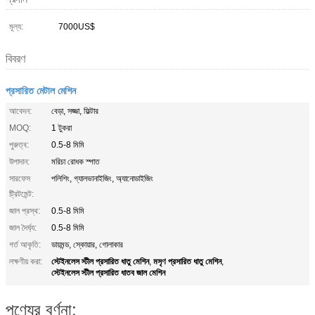
মূল্য:
7000US$
বিবরণ
প্রসারিত মেটাল মেশিন
আবেদন:
বেড়া, সজ্জা, ফিল্টার
MOQ:
1 টুকরা
পুরুত্ব:
0.5-8 মিমি
উপাদান:
মরিচা রোধক স্পাত
সারফেস
পলিশিং, গ্যালভানাইজিং, অ্যানোডাইজিং
ট্রিটমেন্ট:
জাল প্রস্থ:
0.5-8 মিমি
জাল দৈর্ঘ্য:
0.5-8 মিমি
গর্ত আকৃতি:
ডায়মন্ড, স্কোয়ার, গোলাকার
স্টেইনলেস স্টীল প্রসারিত ধাতু মেশিন
মসৃণ প্রসারিত ধাতু মেশিন
লক্ষণীয় করা:
,
,
স্টেইনলেস স্টীল প্রসারিত ধাতব জাল মেশিন
পণ্যের বর্ণনা: