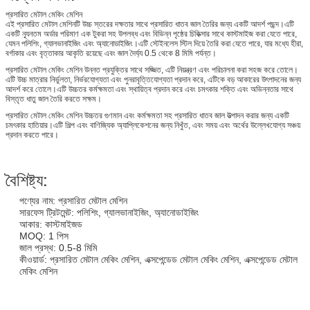
প্রসারিত মেটাল মেকিং মেশিন
এই প্রসারিত মেটাল মেশিনটি উচ্চ স্তরের দক্ষতার সাথে প্রসারিত ধাতব জাল তৈরির জন্য একটি আদর্শ পছন্দ।এটি
একটি ন্যূনতম অর্ডার পরিমাণ এক টুকরা সহ উপলব্ধ এবং বিভিন্ন পৃষ্ঠের চিকিত্সার সাথে কাস্টমাইজ করা যেতে পারে,
যেমন পলিশিং, গ্যালভানাইজিং এবং অ্যানোডাইজিং।এটি স্টেইনলেস স্টিল দিয়ে তৈরি করা যেতে পারে, যার মধ্যে হীরা,
বর্গাকার এবং বৃত্তাকার আকৃতি রয়েছে এবং জাল দৈর্ঘ্য 0.5 থেকে 8 মিমি পর্যন্ত।
প্রসারিত মেটাল মেকিং মেশিন উন্নত প্রযুক্তির সাথে সজ্জিত, এটি নিয়ন্ত্রণ এবং পরিচালনা করা সহজ করে তোলে।
এটি উচ্চ মাত্রার নির্ভুলতা, নির্ভরযোগ্যতা এবং পুনরাবৃত্তিযোগ্যতা প্রদান করে, এটিকে বড় আকারের উৎপাদনের জন্য
আদর্শ করে তোলে।এটি উচ্চতর কর্মক্ষমতা এবং স্থায়িত্ব প্রদান করে এবং চমৎকার শক্তি এবং অভিন্নতার সাথে
বিস্তৃত ধাতু জাল তৈরি করতে সক্ষম।
প্রসারিত মেটাল মেকিং মেশিন উচ্চতর গুণমান এবং কর্মক্ষমতা সহ প্রসারিত ধাতব জাল উত্পাদন করার জন্য একটি
চমৎকার হাতিয়ার।এটি শিল্প এবং বাণিজ্যিক অ্যাপ্লিকেশনের জন্য নিখুঁত, এবং সময় এবং অর্থের উল্লেখযোগ্য সঞ্চয়
প্রদান করতে পারে।
বৈশিষ্ট্য:
পণ্যের নাম: প্রসারিত মেটাল মেশিন
সারফেস ট্রিটমেন্ট: পলিশিং, গ্যালভানাইজিং, অ্যানোডাইজিং
আকার: কাস্টমাইজড
MOQ: 1 পিস
জাল প্রস্থ: 0.5-8 মিমি
কীওয়ার্ড: প্রসারিত মেটাল মেকিং মেশিন, এক্সপেন্ডেড মেটাল মেকিং মেশিন, এক্সপেন্ডেড মেটাল
মেকিং মেশিন