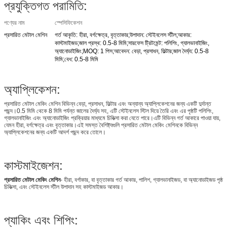
প্রযুক্তিগত পরামিতি:
পণ্যের নাম
স্পেসিফিকেশন
প্রসারিত মেটাল মেশিন
গর্ত আকৃতি: হীরা, বর্গক্ষেত্র, বৃত্তাকার;উপাদান: স্টেইনলেস স্টীল;আকার:
কাস্টমাইজড;জাল প্রস্থ: 0.5-8 মিমি;সারফেস ট্রিটমেন্ট: পলিশিং, গ্যালভানাইজিং,
অ্যানোডাইজিং;MOQ: 1 পিস;আবেদন: বেড়া, প্রসাধন, ফিল্টার;জাল দৈর্ঘ্য: 0.5-8
মিমি;বেধ: 0.5-8 মিমি
অ্যাপ্লিকেশন:
প্রসারিত মেটাল মেকিং মেশিন বিভিন্ন বেড়া, প্রসাধন, ফিল্টার এবং অন্যান্য অ্যাপ্লিকেশনের জন্য একটি দুর্দান্ত
পছন্দ।0.5 মিমি থেকে 8 মিমি পর্যন্ত জালের দৈর্ঘ্য সহ, এটি স্টেইনলেস স্টিল দিয়ে তৈরি এবং এর পৃষ্ঠটি পলিশিং,
গ্যালভানাইজিং এবং অ্যানোডাইজিং প্রক্রিয়ার মাধ্যমে চিকিত্সা করা যেতে পারে।এটি বিভিন্ন গর্ত আকারে পাওয়া যায়,
যেমন হীরা, বর্গক্ষেত্র এবং বৃত্তাকার।এই সমস্ত বৈশিষ্ট্যগুলি প্রসারিত মেটাল মেকিং মেশিনকে বিভিন্ন
অ্যাপ্লিকেশনের জন্য একটি আদর্শ পছন্দ করে তোলে।
কাস্টমাইজেশন:
প্রসারিত মেটাল মেকিং মেশিন
- হীরা, বর্গাকার, বা বৃত্তাকার গর্ত আকার, পালিশ, গ্যালভানাইজড, বা অ্যানোডাইজড পৃষ্ঠ
চিকিত্সা, এবং স্টেইনলেস স্টীল উপাদান সহ কাস্টমাইজড আকার।
প্যাকিং এবং শিপিং: