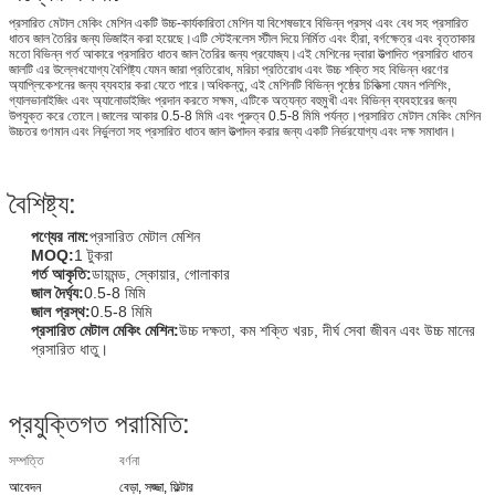
প্রসারিত মেটাল মেকিং মেশিন একটি উচ্চ-কার্যকারিতা মেশিন যা বিশেষভাবে বিভিন্ন প্রস্থ এবং বেধ সহ প্রসারিত
ধাতব জাল তৈরির জন্য ডিজাইন করা হয়েছে।এটি স্টেইনলেস স্টীল দিয়ে নির্মিত এবং হীরা, বর্গক্ষেত্র এবং বৃত্তাকার
মতো বিভিন্ন গর্ত আকারে প্রসারিত ধাতব জাল তৈরির জন্য প্রযোজ্য।এই মেশিনের দ্বারা উত্পাদিত প্রসারিত ধাতব
জালটি এর উল্লেখযোগ্য বৈশিষ্ট্য যেমন জারা প্রতিরোধ, মরিচা প্রতিরোধ এবং উচ্চ শক্তি সহ বিভিন্ন ধরণের
অ্যাপ্লিকেশনের জন্য ব্যবহার করা যেতে পারে।অধিকন্তু, এই মেশিনটি বিভিন্ন পৃষ্ঠের চিকিত্সা যেমন পলিশিং,
গ্যালভানাইজিং এবং অ্যানোডাইজিং প্রদান করতে সক্ষম, এটিকে অত্যন্ত বহুমুখী এবং বিভিন্ন ব্যবহারের জন্য
উপযুক্ত করে তোলে।জালের আকার 0.5-8 মিমি এবং পুরুত্ব 0.5-8 মিমি পর্যন্ত।প্রসারিত মেটাল মেকিং মেশিন
উচ্চতর গুণমান এবং নির্ভুলতা সহ প্রসারিত ধাতব জাল উত্পাদন করার জন্য একটি নির্ভরযোগ্য এবং দক্ষ সমাধান।
বৈশিষ্ট্য:
পণ্যের নাম:
প্রসারিত মেটাল মেশিন
MOQ:
1 টুকরা
গর্ত আকৃতি:
ডায়মন্ড, স্কোয়ার, গোলাকার
জাল দৈর্ঘ্য:
0.5-8 মিমি
জাল প্রস্থ:
0.5-8 মিমি
প্রসারিত মেটাল মেকিং মেশিন:
উচ্চ দক্ষতা, কম শক্তি খরচ, দীর্ঘ সেবা জীবন এবং উচ্চ মানের
প্রসারিত ধাতু।
প্রযুক্তিগত পরামিতি:
সম্পত্তি
বর্ণনা
আবেদন
বেড়া, সজ্জা, ফিল্টার