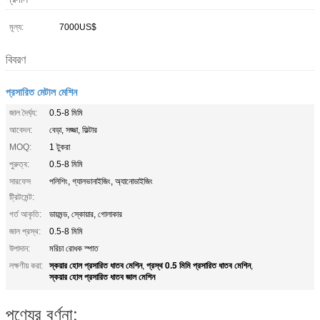
মূল্য:
7000US$
বিবরণ
প্রসারিত মেটাল মেশিন
জাল দৈর্ঘ্য:
0.5-8 মিমি
আবেদন:
বেড়া, সজ্জা, ফিল্টার
MOQ:
1 টুকরা
পুরুত্ব:
0.5-8 মিমি
সারফেস
পলিশিং, গ্যালভানাইজিং, অ্যানোডাইজিং
ট্রিটমেন্ট:
গর্ত আকৃতি:
ডায়মন্ড, স্কোয়ার, গোলাকার
জাল প্রস্থ:
0.5-8 মিমি
উপাদান:
মরিচা রোধক স্পাত
স্কয়ার হোল প্রসারিত ধাতব মেশিন
প্রস্থ 0.5 মিমি প্রসারিত ধাতব মেশিন
লক্ষণীয় করা:
,
,
স্কয়ার হোল প্রসারিত ধাতব জাল মেশিন
পণ্যের বর্ণনা: