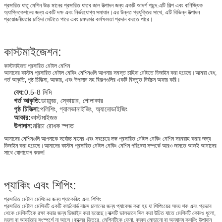
প্রসারিত ধাতু মেশিন উচ্চ মানের প্রসারিত ধাতব জাল উত্পাদন জন্য একটি আদর্শ পছন্দ.এটি শিল্প এবং বাণিজ্যিক
অ্যাপ্লিকেশনের জন্য একটি দক্ষ এবং নির্ভরযোগ্য সমাধান।এর উন্নত প্রযুক্তির সাথে, এটি বিভিন্ন উত্পাদন
প্রয়োজনীয়তার চাহিদা মেটাতে পারে এবং চমৎকার কর্মক্ষমতা প্রদান করতে পারে।
কাস্টমাইজেশন:
কাস্টমাইজড প্রসারিত মেটাল মেশিন
আমাদের কাস্টম প্রসারিত মেটাল মেকিং মেশিনগুলি আপনার সমস্ত চাহিদা মেটাতে ডিজাইন করা হয়েছে।আমরা বেধ,
গর্ত আকৃতি, পৃষ্ঠ চিকিত্সা, আকার, এবং উপাদান সহ বিকল্পগুলির একটি বিস্তৃত নির্বাচন অফার করি।
বেধ:
0.5-8 মিমি
গর্ত আকৃতি:
ডায়মন্ড, স্কোয়ার, গোলাকার
পৃষ্ঠ চিকিত্সা:
পলিশিং, গ্যালভানাইজিং, অ্যানোডাইজিং
আকার:
কাস্টমাইজড
উপাদান:
মরিচা রোধক স্পাত
আমাদের মেশিনগুলি আপনাকে সর্বোচ্চ মানের এবং সবচেয়ে দক্ষ প্রসারিত মেটাল মেকিং মেশিন সরবরাহ করার জন্য
ডিজাইন করা হয়েছে।আমাদের কাস্টম প্রসারিত মেটাল মেকিং মেশিন পরিষেবা সম্পর্কে আরও জানতে আজই আমাদের
সাথে যোগাযোগ করুন!
প্যাকিং এবং শিপিং:
প্রসারিত মেটাল মেশিনের জন্য প্যাকেজিং এবং শিপিং
প্রসারিত মেটাল মেশিনটি একটি কার্ডবোর্ড বাক্সে চালানের জন্য প্যাকেজ করা হয় যা শিপিংয়ের সময় শক এবং প্রভাব
থেকে মেশিনটিকে রক্ষা করার জন্য ডিজাইন করা হয়েছে।বাক্সটি ভালভাবে সিল করা উচিত যাতে মেশিনটি কোনও ধুলো,
ময়লা বা আর্দ্রতার সংস্পর্শে না আসে।বাক্সের ভিতরে, মেশিনটিকে ফেনা, বুদ্বুদ মোড়ানো বা অন্যান্য কুশনিং উপাদান