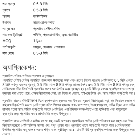
জাল প্রস্থ
0.5-8 মিমি
পুরুত্ব
0.5-8 মিমি
আকার
কাস্টমাইজড
উপাদান
মরিচা রোধক স্পাত
পণ্যের নাম
প্রসারিত মেটাল মেশিন
সারফেস ট্রিটমেন্ট
পলিশিং, গ্যালভানাইজিং, অ্যানোডাইজিং
MOQ
1 টুকরা
গর্ত আকৃতি
ডায়মন্ড, স্কোয়ার, গোলাকার
জাল দৈর্ঘ্য
0.5-8 মিমি
অ্যাপ্লিকেশন:
প্রসারিত মেটাল মেশিনের প্রয়োগ ও দৃশ্যকল্প
প্রসারিত মেটাল মেশিন প্রসারিত ধাতব জাল উত্পাদনের জন্য এক ধরণের বিশেষ সরঞ্জাম।এটি মূলত 0.5 মিমি থেকে
8 মিমি পর্যন্ত জালের প্রস্থ, 0.5 মিমি থেকে 8 মিমি পর্যন্ত জালের দৈর্ঘ্য এবং 0.5 মিমি থেকে 8 মিমি পর্যন্ত বেধ,
স্টেইনলেস স্টীল দিয়ে তৈরি প্রসারিত ধাতব জাল তৈরির জন্য ব্যবহৃত হয়।এটি বিভিন্ন ধরনের অ্যাপ্লিকেশনের জন্য
ব্যবহার করা যেতে পারে, যেমন নিরাপত্তা বেড়া, শব্দ নিরোধক দেয়াল, হাইওয়ে চিহ্ন এবং আলংকারিক পণ্য তৈরি করা।
প্রসারিত ধাতব মেশিনটি নির্মাণ শিল্পে ব্যাপকভাবে ব্যবহৃত হয়, উদাহরণস্বরূপ, নিরাপত্তা বেড়া, শব্দ নিরোধক দেয়াল বা
হাইওয়ে চিহ্ন তৈরি করতে।এটি স্বয়ংচালিত শিল্পেও ব্যবহার করা যেতে পারে, উদাহরণস্বরূপ, গাড়ির গ্রিল এবং গাড়ির
বাম্পার মতো আলংকারিক পণ্য তৈরি করতে।এটি শিল্প ও বাণিজ্যিক ভবনগুলিতে এয়ার কন্ডিশনার এবং বায়ুচলাচল
ব্যবস্থার জন্য প্রসারিত ধাতব জাল তৈরির জন্যও উপযুক্ত।
প্রসারিত ধাতব মেশিনটি একাধিক ফাংশন সহ একটি অত্যন্ত স্বয়ংক্রিয় মেশিন।এটি পরিচালনা করা সহজ এবং উচ্চ
নির্ভুলতা রয়েছে।এটি অভিন্ন আকার এবং মসৃণ পৃষ্ঠের সাথে প্রসারিত ধাতব জাল তৈরি করতে পারে।মেশিন দ্বারা
উত্পাদিত প্রসারিত ধাতু জাল চমৎকার শক্তি এবং স্থায়িত্ব আছে, যা এটি বিভিন্ন অ্যাপ্লিকেশনের জন্য উপযুক্ত করে
তোলে।