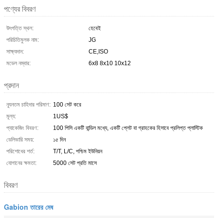
পণ্যের বিবরণ
উৎপত্তি স্থল:
হেবেই
পরিচিতিমুলক নাম:
JG
সাক্ষ্যদান:
CE,ISO
মডেল নম্বার:
6x8 8x10 10x12
প্রদান
ন্যূনতম চাহিদার পরিমাণ:
100 সেট করে
মূল্য:
1US$
প্যাকেজিং বিবরণ:
100 পিসি একটি বান্ডিল মধ্যে, একটি প্লেট বা গ্রাহকের হিসাবে প্রলিপ্ত প্লাস্টিক
ডেলিভারি সময়:
১৫ দিন
পরিশোধের শর্ত:
T/T, L/C, পশ্চিম ইউনিয়ন
যোগানের ক্ষমতা:
5000 সেট প্রতি মাসে
বিবরণ
Gabion তারের মেষ