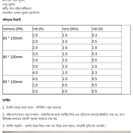
জল এবং মাটি সুরক্ষা;
সেতু সুরক্ষা;
মাটির গঠন শক্তিশালীকরণ;
সাওসাইড এলাকা সুরক্ষা প্রকৌশল
সবিস্তার বিবরণী
অ্যাপারচার (মিমি)
দৈর্ঘ্য (মি)
প্রস্থ (মিটার)
দৈর্ঘ্য (মি)
2.0
1.0
0.3
80 * 100mm
2.0
1.0
0.5
2.0
1.0
1.0
3.0
1.0
0.3
80 * 100mm
3.0
1.0
0.5
3.0
1.0
1.0
4.0
1.0
0.3
4.0
1.0
0.5
80 * 100mm
2.0
0.5
0.5
3.0
0.5
0.5
বৈশিষ্ট্য
1. ইনস্টল করার জন্য সহজ - অশিক্ষিত শ্রম ব্যবহার
2. পরিবেশগতভাবে গ্রহণযোগ্য - ব্যাকফিলের জন্য স্থানীয় শিলা এবং মৃত্তিকা ব্যবহার উত্সাহিত করা হয়, ফলে
উদ্ভিজ্জ কভারের পরবর্তী প্রসার সহজতর করা যায়
3. নমনীয় প্রকৃতি - ব্যর্থতা ছাড়া স্থির করা এবং স্থির করা সম্ভব, অস্থায়ী মৃত্তিকা এমনকি।