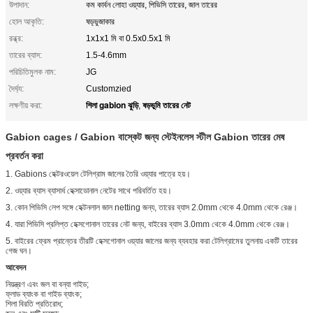
উপাদান:
কম কার্বন লোহা ওয়্যার, পিভিসি তারের, জাল তারের
হোল আকৃতি:
ষড়্ভুজাকার
রন্ধ্র:
1x1x1 মি বা 0.5x0.5x1 মি
তারের ব্যাস:
1.5-4.6mm
পরিচিতিমুলক নাম:
JG
দৈর্ঘ্য:
Customzied
শিলা gabion ঝুড়ি
ষড়ভূমি তারের নেট
লক্ষণীয় করা:
,
Gabion cages / Gabion বাস্কেট জন্য স্টেইনলেস স্টীল Gabion তারের মেষ
প্রবর্তন করা
1. Gabions হেক্টরওয়েল টেলিগ্রাম জালের তৈরি ওয়্যার পাত্রে হয়।
2. ওয়্যার ব্যাস ব্যাসার্ধ হেক্সাডোনাল নেটের সাথে পরিবর্তিত হয়।
3. কোন পিভিসি লেপ সঙ্গে হেক্টনলাল জাল netting জন্য, তারের ব্যাস 2.0mm থেকে 4.0mm থেকে রেঞ্জ।
4. যারা পিভিসি প্রলিপ্ত হেক্সগোনাল তারের নেট জন্য, বাইরের ব্যাস 3.0mm থেকে 4.0mm থেকে রেঞ্জ।
5. বাইরের ফ্রেম প্রান্তের তীরটি হেক্সগোনাল ওয়্যার জালের জন্য ব্যবহার করা টেলিগ্রামের তুলনায় একটি তারের
গেজ ঘন।
আবেদন
নিয়ন্ত্রণ এবং জল বা বন্যা গাইড;
ফ্লাড ব্যাংক বা গাইড ব্যাংক;
শিলা বিরতি প্রতিরোধ;