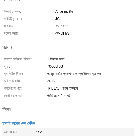
উৎপত্তি স্থল:
Anping, চীন
পরিচিতিমুলক নাম:
JG
সাক্ষ্যদান:
ISO9001
মডেল নম্বার:
এল-DHW
প্রদান
ন্যূনতম চাহিদার পরিমাণ:
1 বিন্যাস করুন
মূল্য:
7000US$
প্যাকেজিং বিবরণ:
পাত্রে কাঠের প্যালেট এবং প্লাস্টিকের প্যাকেজ
ডেলিভারি সময়:
20 দিন
পরিশোধের শর্ত:
T/T, L/C, পশ্চিম ইউনিয়ন
যোগানের ক্ষমতা:
প্রতি মাসে 40 সেট
বিবরণ
ঢালাই তারের মেষ মেশিন
জাল আকার:
2X2