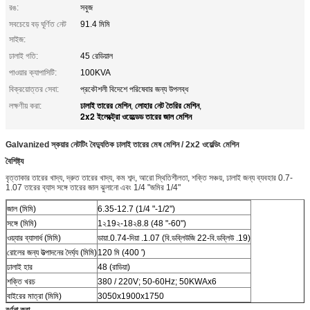
রঙ:
সবুজ
সবচেয়ে বড় ঘূর্ণিত নেট
91.4 মিমি
সাইজ:
ঢালাই গতি:
45 রেডিয়াল
পাওয়ার ক্যাপাসিটি:
100KVA
বিক্রয়োত্তর সেবা:
প্রকৌশলী বিদেশে পরিষেবার জন্য উপলব্ধ
ঢালাই তারের মেশিন
লোহার নেট তৈরির মেশিন
লক্ষণীয় করা:
,
,
2x2 ইলেক্ট্রো ওয়েল্ডেড তারের জাল মেশিন
Galvanized স্কয়ার নেটটিং বৈদ্যুতিক ঢালাই তারের মেষ মেশিন / 2x2 ওয়েল্ডিং মেশিন
বৈশিষ্ট্য
বৃত্তাকার তারের খাদ্য, দ্রুত তারের খাদ্য, কম শব্দ, আরো স্থিতিশীলতা, শক্তি সঞ্চয়, ঢালাই জন্য ব্যবহার 0.7-
1.07 তারের ব্যাস সঙ্গে তারের জাল ঝুলানো এবং 1/4 "জমির 1/4"
জাল (মিমি)
6.35-12.7 (1/4 "-1/2")
সঙ্গে (মিমি)
1২19২-18২8.8 (48 "-60")
ওয়্যার ব্যাসার্ধ (মিমি)
ডায়া.0.74-দিয়া .1.07 (বি.ডব্লিউজি 22-বি.ডব্লিউ .19)
রোলের জন্য উত্পাদনের দৈর্ঘ্য (মিমি)
120 মি (400 ')
ঢালাই হার
48 (রাডিয়া)
শক্তি খরচ
380 / 220V; 50-60Hz; 50KWAx6
বাইরের মাত্রা (মিমি)
3050x1900x1750
বর্ণনা করা