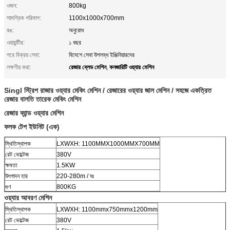
ওজন:
800kg
সামগ্রিক পরিমাপ:
1100x1000x700mm
রঙ:
অনুরোধ
ওয়ারান্টীর:
১ বছর
পরে বিক্রয় সেবা:
বিদেশে সেবা উপলব্ধ ইঞ্জিনিয়ারদের
রেজার ব্লেড মেশিন
কনজারিটি ওয়্যার মেশিন
লক্ষণীয় করা:
,
Singl স্ট্রিপ রাজার ওয়্যার মেকিং মেশিন / রেজারের ওয়্যার জাল মেশিন / সহজে একত্রিত
রেজার বালতি তারেক মেকিং মেশিন
রেজার ব্যান্ড ওয়্যার মেশিন
ফলক টেপ ইউনিট (এক)
স্থিতিস্থাপক
LXWXH: 1100MMX1000MMX700MM
রেট ভোল্টেজ
380V
ক্ষমতা
1.5KW
উৎপাদন হার
220-280m / ঘঃ
গুণ
800KG
ওয়্যার আবরণ মেশিন
স্থিতিস্থাপক
LXWXH: 1100mmx750mmx1200mm
রেট ভোল্টেজ
380V