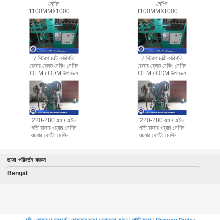
মেশিন
মেশিন
1100MMX1000MMX1700MM
1100MMX1000MMX1700MM
সহজ রক্ষণাবেক্ষণ
সহজ রক্ষণাবেক্ষণ
7 স্ট্রিপ মাল্টি কারিগরি
7 স্ট্রিপ মাল্টি কারিগরি
রেজার ব্লেড মেকিং মেশিন
রেজার ব্লেড মেকিং মেশিন
OEM / ODM উপলভ্য
OEM / ODM উপলভ্য
220-280 এম / এইচ
220-280 এম / এইচ
গতি রাজার ওয়্যার মেশিন
গতি রাজার ওয়্যার মেশিন
ওয়্যার কোটিং মেশিন সিই
ওয়্যার কোটিং মেশিন সিই
সঙ্গে / ISO9001
সঙ্গে / ISO9001
সার্টিফিকেট
সার্টিফিকেট
ভাষা পরিবর্তন করুন
Bengali
বাড়ি
|
আমাদের সম্পর্কে
|
আমাদের সাথে যোগাযোগ করুন
|
সাইট ম্যাপ
|
Privacy Policy