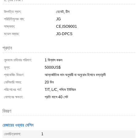
উৎপত্তি স্থল:
হেবেই, চীন
পরিচিতিমুলক নাম:
JG
সাক্ষ্যদান:
CE,ISO9001
মডেল নম্বার:
JG-DPCS
প্রদান
ন্যূনতম চাহিদার পরিমাণ:
1 বিন্যাস করুন
মূল্য:
5000US$
প্যাকেজিং বিবরণ:
আন্তর্জাতিক মান অনুযায়ী বা অনুরোধ হিসাবে বস্তাবন্দী
ডেলিভারি সময়:
20 দিন
পরিশোধের শর্ত:
T/T, L/C, পশ্চিম ইউনিয়ন
যোগানের ক্ষমতা:
প্রতি মাসে 40 সেট
বিবরণ
রেজারের ওয়্যার মেশিন
রেখাচিত্রমালা:
1