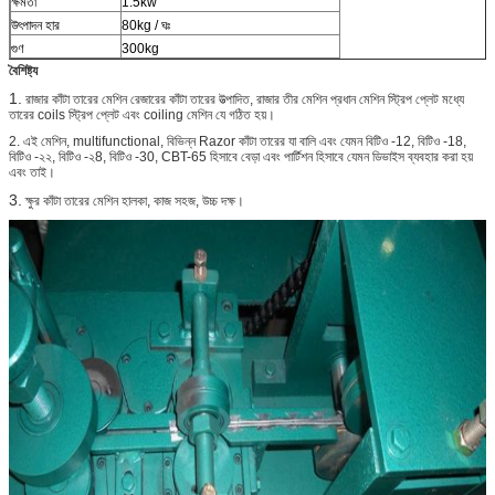
ক্ষমতা
1.5kw
উৎপাদন হার
80kg / ঘঃ
গুণ
300kg
বৈশিষ্ট্য
1.
রাজার কাঁটা তারের মেশিন রেজারের কাঁটা তারের উত্পাদিত, রাজার তীর মেশিন প্রধান মেশিন স্ট্রিপ প্লেট মধ্যে
তারের coils স্ট্রিপ প্লেট এবং coiling মেশিন যে গঠিত হয়।
2. এই মেশিন, multifunctional, বিভিন্ন Razor কাঁটা তারের যা বালি এবং যেমন বিটিও -12, বিটিও -18,
বিটিও -২২, বিটিও -২8, বিটিও -30, CBT-65 হিসাবে বেড়া এবং পার্টিশন হিসাবে যেমন ডিভাইস ব্যবহার করা হয়
এবং তাই।
3.
ক্ষুর কাঁটা তারের মেশিন হালকা, কাজ সহজ, উচ্চ দক্ষ।