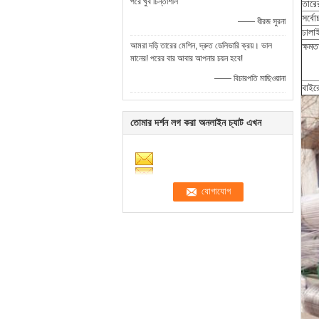
পরে খুব চিন্তাশীল
তারের
সর্বো
—— ধীরজ সুরনা
ঢালা
আমরা দড়ি তারের মেশিন, দ্রুত ডেলিভারি ক্রয়। ভাল
ক্ষমত
মানের! পরের বার আবার আপনার চয়ন হবে!
—— বিচারপতি মাছিওয়ানা
বাইর
তোমার দর্শন লগ করা অনলাইন চ্যাট এখন