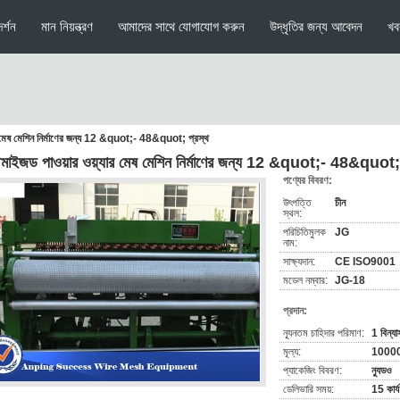
র্শন
মান নিয়ন্ত্রণ
আমাদের সাথে যোগাযোগ করুন
উদ্ধৃতির জন্য আবেদন
খব
ার মেষ মেশিন নির্মাণের জন্য 12 &quot;- 48&quot; প্রস্থ
্টমাইজড পাওয়ার ওয়্যার মেষ মেশিন নির্মাণের জন্য 12 &quot;- 48&quot; 
পণ্যের বিবরণ:
উৎপত্তি
চীন
স্থল:
পরিচিতিমুলক
JG
নাম:
সাক্ষ্যদান:
CE ISO9001
মডেল নম্বার:
JG-18
প্রদান:
ন্যূনতম চাহিদার পরিমাণ:
1 বিন্য
মূল্য:
1000
প্যাকেজিং বিবরণ:
ন্যুডও
ডেলিভারি সময়:
15 কার্য