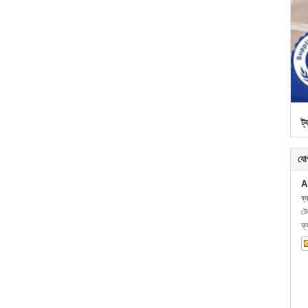
ট্
যো
A
ব্
ট
ফ্