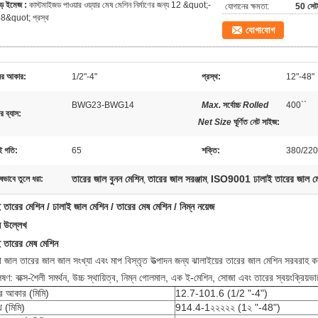
ড় ইমেজ :
কাস্টমাইজড পাওয়ার ওয়্যার মেষ মেশিন নির্মাণের জন্য 12 &quot;-
যোগানের ক্ষমতা:
50 সেট
8&quot; প্রস্থ
যোগাযোগ
ের আকার:
1/2"-4"
প্রস্থ:
12"-48"
BWG23-BWG14
Max.
সর্বোচ্চ
Rolled
400``
র ব্যাস:
Net Size
ঘূর্ণিত নেট সাইজ
:
ই গতি:
65
শক্তি:
380/22
তারের জাল বুনন মেশিন
তারের জাল সরঞ্জাম
ISO9001 ঢালাই তারের জাল ম
ষভাবে তুলে ধরা:
,
,
 তারের মেশিন / ঢালাই জাল মেশিন / তারের মেষ মেশিন / নিম্ন নয়েজ
ষ উল্লেখ
ই তারের মেষ মেশিন
 জাল তারের জাল জাল সংখ্যা এবং মাপ বিস্তৃত উত্পাদন জন্য ঝালাইয়ের তারের জাল মেশিন সরবরাহ 
েষণ: বাক্স-শৈলী সমর্থন, উচ্চ স্থায়িত্ব, নিম্ন গোলমাল, এক ই-মেশিন, সোজা এবং তারের স্বয়ংক্রিয়ভ
র আকার (মিমি)
12.7-101.6 (1/2 "-4")
থ (মিমি)
914.4-1২২২২২ (1২ "-48")