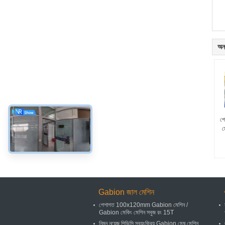
অন্
পে
ম
Gabion জাল মেশিন
পেশাগত 100x120mm Gabion মেশিন /
Gabion মেকিং মেশিন সবুজ রং 15T
নিম্ন নয়েজ পিভিসি স্বয়ংক্রিয় Gabion মেষ মেশিন