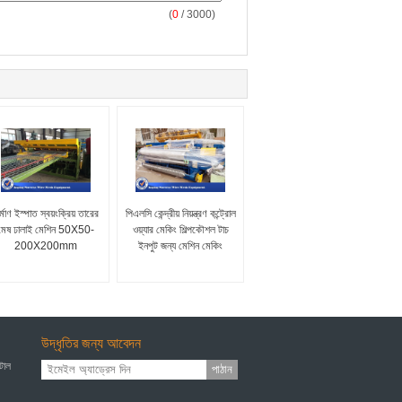
(
0
/ 3000)
র্মাণ ইস্পাত স্বয়ংক্রিয় তারের
পিএলসি কেন্দ্রীয় নিয়ন্ত্রণ কন্ট্রোল
মেষ ঢালাই মেশিন 50X50-
ওয়্যার মেকিং শিল্পকৌশল টাচ
200X200mm
ইনপুট জন্য মেশিন মেকিং
উদ্ধৃতির জন্য আবেদন
েটাল
পাঠান