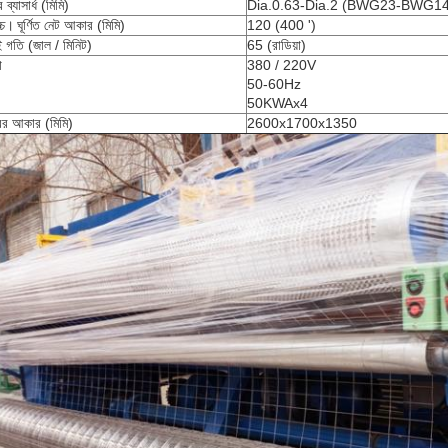
 ব্যাসার্ধ (মিমি)
Dia.0.63-Dia.2 (BWG23-BWG14
চ্চ।
ঘূর্ণিত নেট আকার (মিমি)
120 (400 ')
ই গতি (জাল / মিনিট)
65 (রাডিয়া)
া
380 / 220V
50-60Hz
50KWAx4
ের আকার (মিমি)
2600x1700x1350