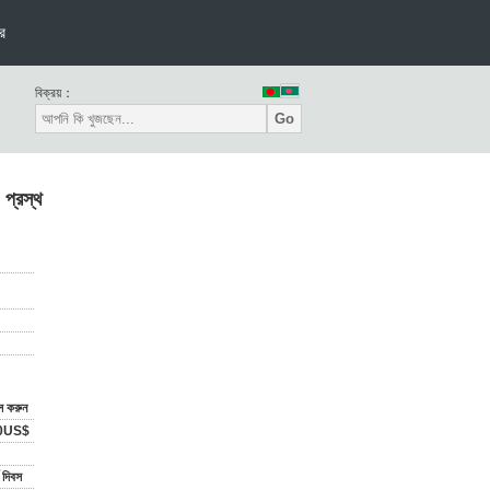
র
বিক্রয়：
Go
প্রস্থ
াস করুন
0US$
 দিবস