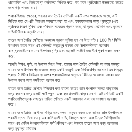
ধারাবাহিক এবং নির্ভরযোগ্য কর্মক্ষমতা নিশ্চিত করে, যার ফলে প্রতিবারই উচ্চমানের তারের
জাল পণ্য পাওয়া যায়।
প্যাকেজিংয়ের ক্ষেত্রে, ওয়্যার জাল তৈরির মেশিনটি একটি নগ্ন প্যাকেজে আসে, এটি
নিশ্চিত করে যে এটি নিরাপদে সরবরাহ করা হয় এবং ইনস্টলেশনের জন্য প্রস্তুত।এই
প্যাকেজ বিকল্প সুবিধা এবং পরিবহন সহজতর প্রদান করে, যা দ্রুত সেটআপ এবং ন্যূনতম
ডাউনটাইমকে অনুমতি দেয়।
তারের জাল তৈরির মেশিনের অন্যতম প্রধান সুবিধা হল এর উচ্চ গতি। 100 মি / মিনিট
উৎপাদন হারের সাথে এই মেশিনটি অভূতপূর্ব দক্ষতা এবং উত্পাদনশীলতা সরবরাহ
করে,ব্যবসায়ীদের তাদের উৎপাদন বৃদ্ধি এবং সহজেই সংকীর্ণ সময়সীমা পূরণ করতে সক্ষম
করে.
আপনি নির্মাণ, কৃষি, বা উত্পাদন শিল্পে কিনা, তারের জাল তৈরির মেশিনটি আপনার সমস্ত
তারের জাল উত্পাদন প্রয়োজনের জন্য একটি বহুমুখী এবং নির্ভরযোগ্য সমাধান।এর বিস্তৃত
প্রস্থ 2 মিটার বিভিন্ন প্রকল্পের প্রয়োজনীয়তা অনুসারে বিভিন্ন আকারের তারের জাল
উত্পাদন করার জন্য নমনীয়তা প্রদান করে.
তারের জাল তৈরির মেশিনে বিনিয়োগ করা তাদের তারের জাল উৎপাদন ক্ষমতা বাড়ানোর
জন্য ব্যবসার জন্য একটি স্মার্ট পছন্দ।এবং ব্যবহারকারী-বান্ধব নকশা, এই মেশিনটি একটি
প্রতিযোগিতামূলক বাজারের চাহিদা মেটাতে একটি ব্যয়বহুল এবং দক্ষ সমাধান সরবরাহ
করে।
তারের জাল তৈরির মেশিনের শক্তি এবং দক্ষতা অনুভব করুন এবং তারের জাল উৎপাদনকে
পরবর্তী স্তরে নিয়ে যান। এর ব্যতিক্রমী গতি, বিস্তৃত ক্ষমতা এবং উন্নত বৈশিষ্ট্যগুলির
সাথে,এই মেশিন উৎপাদনশীলতা সর্বাধিকীকরণ এবং উচ্চতর তারের জাল পণ্য প্রদানের
জন্য চূড়ান্ত হাতিয়ার.