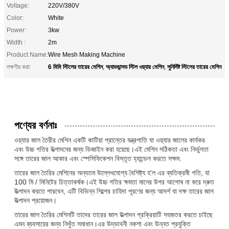
Voltage:
220V/380V
Color:
White
Power:
3kw
Width :
2m
Product Name:
Wire Mesh Making Machine
6 মিমি স্টিলের তারের মেশিন
অ্যাডভান্সড স্টিল ওয়্যার মেশিন
সুনির্দিষ্ট স্টিলের তারের মেশিন
লক্ষণীয় করা:
,
,
পণ্যের বর্ণনাঃ
ওয়্যার জাল তৈরীর মেশিন একটি কাটিয়া প্রান্তের যন্ত্রপাতি যা ওয়্যার জালের কার্যকর
এবং উচ্চ গতির উত্পাদনের জন্য ডিজাইন করা হয়েছে।এই মেশিন সঠিকতা এবং নির্ভুলতা
সঙ্গে তারের জাল আকার এবং স্পেসিফিকেশন বিস্তৃত হ্যান্ডেল করতে সক্ষম.
তারের জাল তৈরির মেশিনের অন্যতম উল্লেখযোগ্য বৈশিষ্ট্য হ'ল এর ব্যতিক্রমী গতি, যা
100 মি / মিনিটের চিত্তাকর্ষক।এই উচ্চ গতির ক্ষমতা মানের উপর আপোষ না করে দ্রুত
উত্পাদন করতে পারবেন, এটি বিভিন্ন শিল্পের চাহিদা পূরণের জন্য আদর্শ যা দক্ষ তারের জাল
উত্পাদন প্রয়োজন।
তারের জাল তৈরির মেশিনটি তাদের তারের জাল উত্পাদন প্রক্রিয়াটি সহজতর করতে চাইছে
এমন ব্যবসায়ের জন্য নিখুঁত সমাধান।এর উদ্ভাবনী নকশা এবং উন্নত প্রযুক্তি