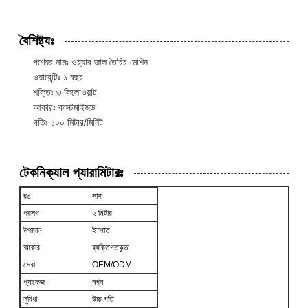
বৈশিষ্ট্যঃ
পণ্যের নামঃ ওয়্যার জাল তৈরির মেশিন
ওয়ারেন্টিঃ ১ বছর
শক্তিঃ ৩ কিলোওয়াট
আকারঃ কাস্টমাইজড
গতিঃ ১০০ মিটার/মিনিট
টেকনিক্যাল প্যারামিটারঃ
রঙ
সাদা
প্রস্থ
২ মিটার
উপাদান
ইস্পাত
আকার
ব্যক্তিগতকৃত
সেবা
OEM/ODM
প্যাকেজ
নগ্ন
সুবিধা
উচ্চ গতি