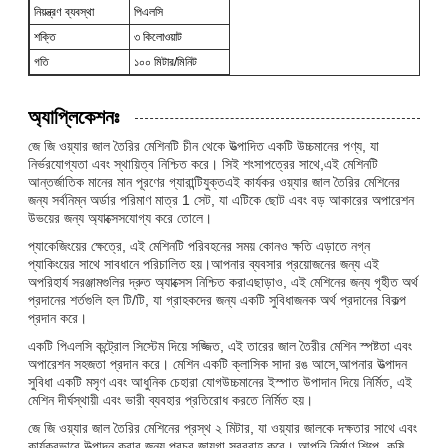
নিয়ন্ত্রণ ব্যবস্থা
পিএলসি
শক্তি
৩ কিলোওয়াট
গতি
১০০ মিটার/মিনিট
অ্যাপ্লিকেশনঃ
জে জি ওয়্যার জাল তৈরির মেশিনটি চীন থেকে উত্পাদিত একটি উচ্চমানের পণ্য, যা
নির্ভরযোগ্যতা এবং স্থায়িত্ব নিশ্চিত করে। সিই শংসাপত্রের সাথে,এই মেশিনটি
আন্তর্জাতিক মানের মান পূরণের গ্যারান্টিযুক্তএই কার্যকর ওয়্যার জাল তৈরির মেশিনের
জন্য সর্বনিম্ন অর্ডার পরিমাণ মাত্র 1 সেট, যা এটিকে ছোট এবং বড় আকারের অপারেশন
উভয়ের জন্য অ্যাক্সেসযোগ্য করে তোলে।
প্যাকেজিংয়ের ক্ষেত্রে, এই মেশিনটি পরিবহনের সময় কোনও ক্ষতি এড়াতে নগ্ন
প্যাকিংয়ের সাথে সাবধানে পরিচালিত হয়।আপনার ব্যবসার প্রয়োজনের জন্য এই
অপরিহার্য সরঞ্জামগুলির দ্রুত অ্যাক্সেস নিশ্চিত করাএছাড়াও, এই মেশিনের জন্য গৃহীত অর্থ
প্রদানের শর্তগুলি হল টি/টি, যা গ্রাহকদের জন্য একটি সুবিধাজনক অর্থ প্রদানের বিকল্প
প্রদান করে।
একটি পিএলসি কন্ট্রোল সিস্টেম দিয়ে সজ্জিত, এই তারের জাল তৈরীর মেশিন স্পষ্টতা এবং
অপারেশন সহজতা প্রদান করে। মেশিন একটি ক্লাসিক সাদা রঙ আসে,আপনার উত্পাদন
সুবিধা একটি মসৃণ এবং আধুনিক চেহারা যোগউচ্চমানের ইস্পাত উপাদান দিয়ে নির্মিত, এই
মেশিন দীর্ঘস্থায়ী এবং ভারী ব্যবহার প্রতিরোধ করতে নির্মিত হয়।
জে জি ওয়্যার জাল তৈরির মেশিনের প্রস্থ ২ মিটার, যা ওয়্যার জালকে দক্ষতার সাথে এবং
কার্যকরভাবে উত্পাদন করার জন্য প্রচুর জায়গা সরবরাহ করে। আপনি নির্মাণ শিল্পে, কৃষি