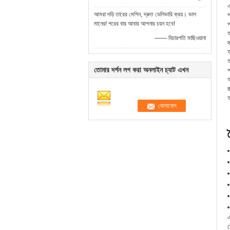
আমরা দড়ি তারের মেশিন, দ্রুত ডেলিভারি ক্রয়। ভাল
মানের! পরের বার আবার আপনার চয়ন হবে!
প
—— বিচারপতি মাছিওয়ানা
দ
আ
তোমার দর্শন লগ করা অনলাইন চ্যাট এখন
আ
ব
এ