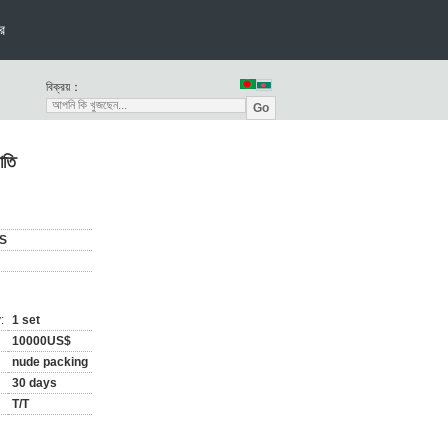
র
বিক্রয়：
Go
াতি
S
:
1 set
10000US$
nude packing
30 days
T/T