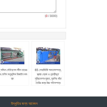
(
0
/ 3000)
ু সম্মিল স্টেইনলেস স্টীল তারের
65 সেল/মিনিট ক্ষমতাসম্পন্ন,
ষ মেশিন অনুভূমিক ডিজাইন কম
ক্ল্যাচ ব্রেক ও কেন্দ্রীভূত
শব্দ
লুব্রিকেশন-যুক্ত, মুরগির খাঁচা
তৈরির জন্য উচ্চ গতিসম্পন্ন
ষড়ভুজ তারের জাল তৈরির মেশিন
উদ্ধৃতির জন্য আবেদন