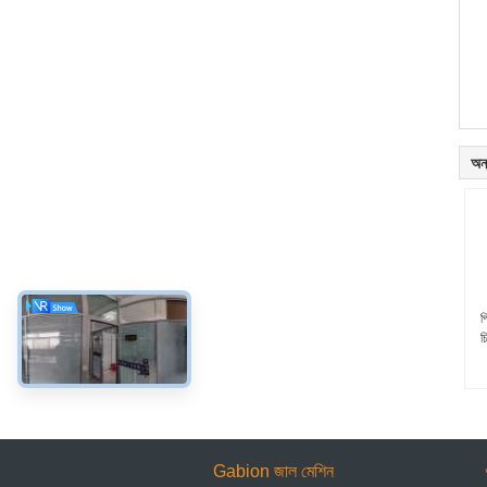
অন্
প
চ
Gabion জাল মেশিন