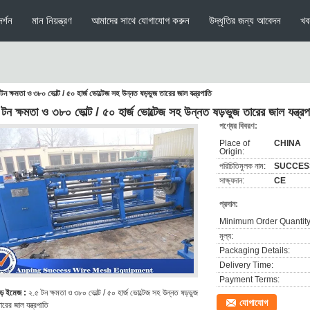
র্শন
মান নিয়ন্ত্রণ
আমাদের সাথে যোগাযোগ করুন
উদ্ধৃতির জন্য আবেদন
খব
টন ক্ষমতা ও ৩৮০ ভোল্ট / ৫০ হার্জ ভোল্টেজ সহ উন্নত ষড়ভুজ তারের জাল যন্ত্রপাতি
টন ক্ষমতা ও ৩৮০ ভোল্ট / ৫০ হার্জ ভোল্টেজ সহ উন্নত ষড়ভুজ তারের জাল যন্ত্রপ
পণ্যের বিবরণ:
Place of
CHINA
Origin:
পরিচিতিমুলক নাম:
SUCCES
সাক্ষ্যদান:
CE
প্রদান:
Minimum Order Quantity
মূল্য:
Packaging Details:
Delivery Time:
Payment Terms:
ড় ইমেজ :
২.৫ টন ক্ষমতা ও ৩৮০ ভোল্ট / ৫০ হার্জ ভোল্টেজ সহ উন্নত ষড়ভুজ
যোগাযোগ
ারের জাল যন্ত্রপাতি