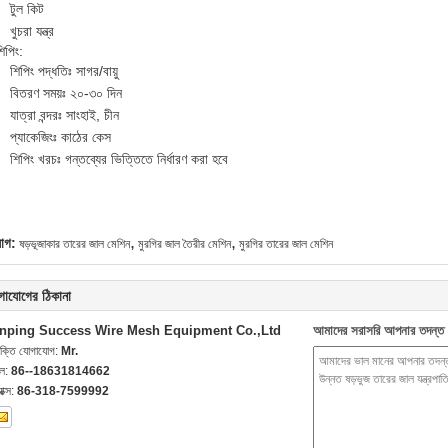
টুল কিট
খুচরা যন্ত্র
িপিং:
শিপিং পদ্ধতিঃ সাগর/বায়ু
বিতরণ সময়ঃ ২০-৩০ দিন
যাত্রা বন্দরঃ সাংহাই, চীন
প্যাকেজিংঃ কাঠের কেস
শিপিং খরচঃ গন্তব্যের ভিত্তিতে নির্ধারণ করা হবে
,
,
যাগ:
ষড়ভূজাকার তারের জাল মেশিন
মুরগির জাল তৈরীর মেশিন
মুরগির তারের জাল মেশিন
গাযোগের ঠিকানা
nping Success Wire Mesh Equipment Co.,Ltd
আমাদের সরাসরি আপনার তদন্ত 
যক্তি যোগাযোগ:
Mr.
েল:
86--18631814662
যাক্স:
86-318-7599992