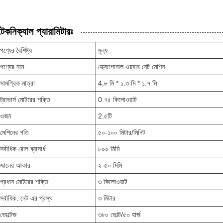
টেকনিক্যাল প্যারামিটারঃ
পণ্যের বৈশিষ্ট্য
মূল্য
পণ্যের নাম
হেক্সাগোনাল ওয়্যার নেট মেশিন
সামগ্রিক মাত্রা
4.৮ মি * ১.৩ মি * ১.৭ মি
ট্রাভার্স মোটরের শক্তি
0.৭৫ কিলোওয়াট
ওজন
2.৫টি
মেশিনের গতি
৫০-১০০ মিটার/মিনিট
সর্বাধিক রোল ব্যাসার্ধ
৮০০ মিমি
জালের আকার
২-৫০ মিমি
প্রধান মোটরের শক্তি
৩ কিলোওয়াট
সর্বাধিক. নেট এর প্রস্থ
৩ মিটার
ভোল্টেজ
৩৮০ ভোল্ট/৫০ হার্জ