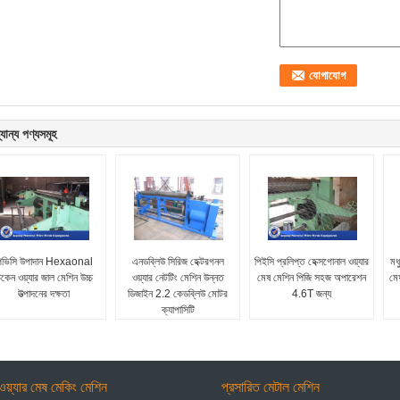
যান্য পণ্যসমূহ
িভিসি উপাদান Hexaonal
এনডব্লিউ সিরিজ হেক্টরগনল
পিইসি প্রলিপ্ত হেক্সগোনাল ওয়্যার
মধ
িকেন ওয়্যার জাল মেশিন উচ্চ
ওয়্যার নেটটিং মেশিন উন্নত
মেষ মেশিন পিজি সহজ অপারেশন
মে
উত্পাদনের দক্ষতা
ডিজাইন 2.2 কেডব্লিউ মোটর
4.6T জন্য
ক্যাপাসিটি
ওয়্যার মেষ মেকিং মেশিন
প্রসারিত মেটাল মেশিন