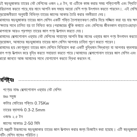
এই ষড়ভুজাকার তারের নেট মেশিনের ওজন ২.৫ টন, যা এটিকে কাজ করার সময় শক্তিশালী এবং স্থিতিশী
পরিচালনা করতে পারে,যার মানে আপনি কম সময়ে আরো বেশি পণ্য উৎপাদন করতে পারবেন।. এই মেশ
্রয়োজনীয়তা অনুযায়ী বিভিন্ন তারের জালের আকার তৈরি করার নমনীয়তা দেয়।
আমাদের ষড়ভুজাকার তারের জাল মেশিন একটি শক্তি তৈলাক্তকরণ মোটর দিয়ে সজ্জিত করা হয় যার ক্ষ
ক্ষতার সাথে চালিত হয় তা নিশ্চিত করে।পরাজয়ের ঝুঁকি কমাতে এবং মেশিনের জীবনকাল বাড়াতেএছাড়াও
আপনাকে আরও প্রশস্ত তারের জাল পণ্য উত্পাদন করতে দেয়।
মাদের হেক্সাগোনাল ওয়্যার নেট মেশিনের সাহায্যে আপনি উচ্চ মানের ওয়্যার জাল পণ্য উৎপাদন করতে প
প্রয়োজন, আমাদের ষড়ভুজাকার তারের জাল মেশিন আপনার চাহিদা পূরণ করতে পারেন।
মাদের ছয় কোণযুক্ত তারের জাল মেশিনে বিনিয়োগ করা একটি বুদ্ধিমান সিদ্ধান্ত যা আপনার ব্যবসায়কে 
জাল পণ্য উত্পাদন করে বৃদ্ধি করতে সহায়তা করতে পারে।আমাদের হেক্সাগোনাল তারের জাল মেশিন এবং
আরো জানতে আজ আমাদের সাথে যোগাযোগ করতে দ্বিধা করবেন না.
ৈশিষ্ট্যঃ
পণ্যের নামঃ হেক্সাগোনাল ওয়্যার নেট মেশিন
রঙঃ সবুজ
কাটার মোটরের শক্তিঃ 0.75Kw
তারের ব্যাসার্ধঃ 0.3-2.5mm
ওজনঃ ২.৫ টন
জালের আকারঃ 2-50 মিমি
ই যন্ত্রটি উচ্চমানের ষড়ভুজাকার তারের জাল উত্পাদন করার জন্য ডিজাইন করা হয়েছে। এটি ষড়ভুজাকা
নেটিং মেশিন নামেও পরিচিত।