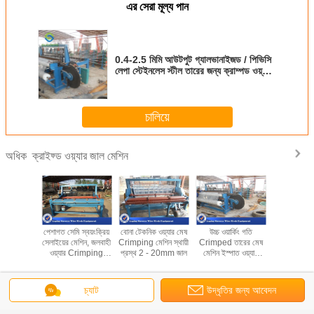
এর সেরা মূল্য পান
0.4-2.5 মিমি আউটপুট গ্যালভানাইজড / পিভিসি
লেপা স্টেইনলেস স্টীল তারের জন্য ক্রাম্পড ওয়্যার
জাল মেশিন
চালিয়ে
ক্রাইফ্ড ওয়্যার জাল মেশিন
অধিক
র্ণ ক্রাইফ্ড
পেশাগত সেমি স্বয়ংক্রিয়
বোনা টেকনিক ওয়্যার মেষ
উচ্চ ওয়ার্কিং গতি
মাল্টি কার্যক
ল মেশিন খনি
সেলাইয়ের মেশিন, জলবাহী
Crimping মেশিন স্থায়ী
Crimped তারের মেষ
ওয়্যার জাল 
ভারি দায়িত্ব
ওয়্যার Crimping
প্রস্থ 2 - 20mm জাল
মেশিন ইস্পাত ওয়্যার
বয়ন স্টা
ইপ
মেশিন
উপাদান galvanize
অপারে
ভাষা পরিবর্তন করুন
চ্যাট
উদ্ধৃতির জন্য আবেদন
Bengali