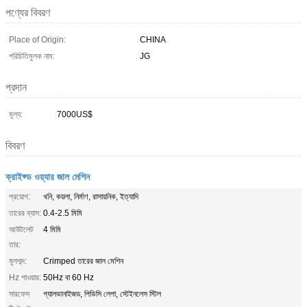
পণ্যের বিবরণ
Place of Origin:
CHINA
পরিচিতিমুলক নাম:
JG
প্রদান
মূল্য:
7000US$
বিবরণ
ক্রাইফ্ড ওয়্যার জাল মেশিন
প্রয়োগ:
খনি, কয়লা, নির্মাণ, রাসায়নিক, ইত্যাদি
তারের ব্যাস:
0.4-2.5 মিমি
আউটলেট
4 মিমি
তার:
মূলশব্দ:
Crimped তারের জাল মেশিন
Hz পাওয়ার:
50Hz বা 60 Hz
সারফেস
গ্যালভানাইজড, পিভিসি লেপা, স্টেইনলেস স্টিল