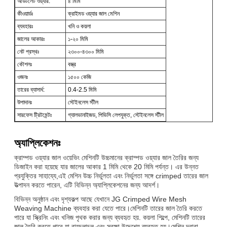
আউটলেট ওয়্যার:
৪ মিমি
কীওয়ার্ডঃ
ক্রাইমড ওয়্যার জাল মেশিন
ব্যবহারঃ
খনি ও কয়লা
জালের আকারঃ
১-২০ মিমি
নেট প্রস্থঃ
২৩০০-৪৩০০ মিমি
কৌশলঃ
বস্ত্র
ওজনঃ
১৫০০ কেজি
তারের ব্যাসার্ধ:
0.4-2.5 মিমি
উপাদানঃ
স্টেইনলেস স্টীল
সারফেস ট্রিটমেন্টঃ
গ্যালভানাইজড, পিভিসি লেপযুক্ত, স্টেইনলেস স্টীল
অ্যাপ্লিকেশনঃ
ক্রাম্পড ওয়্যার জাল ওয়েভিং মেশিনটি উচ্চমানের ক্রাম্পড ওয়্যার জাল তৈরির জন্য
ডিজাইন করা হয়েছে যার জালের আকার 1 মিমি থেকে 20 মিমি পর্যন্ত। এর উন্নত
প্রযুক্তির সাহায্যে,এই মেশিন উচ্চ নির্ভুলতা এবং নির্ভুলতা সঙ্গে crimped তারের জাল
উত্পাদন করতে পারেন, এটি বিভিন্ন অ্যাপ্লিকেশনের জন্য আদর্শ।
বিভিন্ন অনুষ্ঠান এবং দৃশ্যকল্প আছে যেখানে JG Crimped Wire Mesh
Weaving Machine ব্যবহার করা যেতে পারে।মেশিনটি তারের জাল তৈরি করতে
পারে যা স্ক্রিনিং এবং খনিজ পৃথক করার জন্য ব্যবহৃত হয়. কয়লা শিল্পে, মেশিনটি তারের
জাল তৈরি করতে পারে যা বায়ুচলাচল এবং সুরক্ষা উদ্দেশ্যে ব্যবহৃত হয়।মেশিন দ্বারা