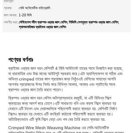
ট্রিটমেন্ট:
প্রকার:
সেমি অটোমেটিক হাইড্রোলি
জাল আকার:
1-20 মিমি
স্টেইনলেস স্টীল ক্রাম্পড ওয়্যার জাল মেশিন
পিভিসি লেপযুক্ত ক্রাম্পড ওয়্যার জাল মেশিন
লক্ষণীয় করা:
,
,
গ্যালভানাইজড ক্রাইমড ওয়্যার জাল মেশিন
পণ্যের বর্ণনাঃ
ক্রাইমড ওয়্যার জাল বয়ন মেশিনটি 4 মিমি আউটলেট তারের সাথে ডিজাইন করা হয়েছে,
যা ধারাবাহিক এবং উচ্চ মানের আউটপুট সরবরাহ করে।এটা অ্যাপ্লিকেশন যা সঠিক এবং
অভিন্ন crimped তারের জাল প্রয়োজন জন্য নিখুঁতএই মেশিনের সাহায্যে আপনি
আপনার প্রয়োজনের উপর নির্ভর করে বিভিন্ন আকার, আকার এবং প্যাটার্নের সাথে
ক্রাম্পড ওয়্যার জাল তৈরি করতে পারেন।
ক্রিম্পড ওয়্যার জাল বয়ন মেশিন অবিশ্বাস্যভাবে বহুমুখী, যা এটি বিভিন্ন শিল্পে
ব্যবহারের জন্য আদর্শ করে তোলে।এটি সাধারণত খনি এবং কয়লা শিল্পে ব্যবহৃত হয়
যেখানে এটি টানেল এবং দেয়ালগুলিকে শক্তিশালী করতে ব্যবহৃত হয়. মেশিনটি নির্মাণ
শিল্পেও ব্যবহৃত হয় যেখানে এটি কংক্রিট কাঠামো শক্তিশালী করতে ব্যবহৃত হয়।
অতিরিক্তভাবে এটি কৃষি শিল্পে বেড়া এবং পশু ঘের তৈরি করতে ব্যবহৃত হয়.
Crimped Wire Mesh Weaving Machine এর সেমি-অটোমেটিক
হাইড্রোলিক সিস্টেম নিশ্চিত করে যে এটি পরিচালনা করা সহজ। মেশিনটি ন্যূনতম মানুষের