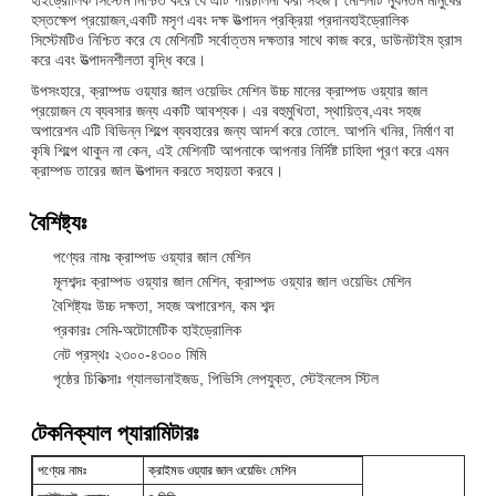
হস্তক্ষেপ প্রয়োজন,একটি মসৃণ এবং দক্ষ উত্পাদন প্রক্রিয়া প্রদানহাইড্রোলিক
সিস্টেমটিও নিশ্চিত করে যে মেশিনটি সর্বোত্তম দক্ষতার সাথে কাজ করে, ডাউনটাইম হ্রাস
করে এবং উত্পাদনশীলতা বৃদ্ধি করে।
উপসংহারে, ক্রাম্পড ওয়্যার জাল ওয়েভিং মেশিন উচ্চ মানের ক্রাম্পড ওয়্যার জাল
প্রয়োজন যে ব্যবসার জন্য একটি আবশ্যক। এর বহুমুখিতা, স্থায়িত্ব,এবং সহজ
অপারেশন এটি বিভিন্ন শিল্পে ব্যবহারের জন্য আদর্শ করে তোলে. আপনি খনির, নির্মাণ বা
কৃষি শিল্পে থাকুন না কেন, এই মেশিনটি আপনাকে আপনার নির্দিষ্ট চাহিদা পূরণ করে এমন
ক্রাম্পড তারের জাল উত্পাদন করতে সহায়তা করবে।
বৈশিষ্ট্যঃ
পণ্যের নামঃ ক্রাম্পড ওয়্যার জাল মেশিন
মূলশব্দঃ ক্রাম্পড ওয়্যার জাল মেশিন, ক্রাম্পড ওয়্যার জাল ওয়েভিং মেশিন
বৈশিষ্ট্যঃ উচ্চ দক্ষতা, সহজ অপারেশন, কম শব্দ
প্রকারঃ সেমি-অটোমেটিক হাইড্রোলিক
নেট প্রস্থঃ ২৩০০-৪৩০০ মিমি
পৃষ্ঠের চিকিত্সাঃ গ্যালভানাইজড, পিভিসি লেপযুক্ত, স্টেইনলেস স্টিল
টেকনিক্যাল প্যারামিটারঃ
পণ্যের নামঃ
ক্রাইমড ওয়্যার জাল ওয়েভিং মেশিন