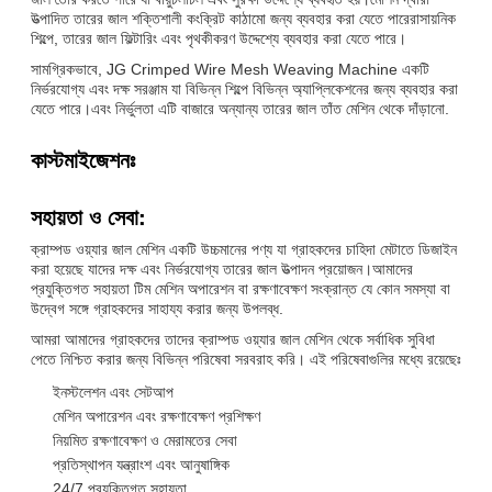
উত্পাদিত তারের জাল শক্তিশালী কংক্রিট কাঠামো জন্য ব্যবহার করা যেতে পারেরাসায়নিক
শিল্পে, তারের জাল ফিল্টারিং এবং পৃথকীকরণ উদ্দেশ্যে ব্যবহার করা যেতে পারে।
সামগ্রিকভাবে, JG Crimped Wire Mesh Weaving Machine একটি
নির্ভরযোগ্য এবং দক্ষ সরঞ্জাম যা বিভিন্ন শিল্পে বিভিন্ন অ্যাপ্লিকেশনের জন্য ব্যবহার করা
যেতে পারে।এবং নির্ভুলতা এটি বাজারে অন্যান্য তারের জাল তাঁত মেশিন থেকে দাঁড়ানো.
কাস্টমাইজেশনঃ
সহায়তা ও সেবা:
ক্রাম্পড ওয়্যার জাল মেশিন একটি উচ্চমানের পণ্য যা গ্রাহকদের চাহিদা মেটাতে ডিজাইন
করা হয়েছে যাদের দক্ষ এবং নির্ভরযোগ্য তারের জাল উত্পাদন প্রয়োজন।আমাদের
প্রযুক্তিগত সহায়তা টিম মেশিন অপারেশন বা রক্ষণাবেক্ষণ সংক্রান্ত যে কোন সমস্যা বা
উদ্বেগ সঙ্গে গ্রাহকদের সাহায্য করার জন্য উপলব্ধ.
আমরা আমাদের গ্রাহকদের তাদের ক্রাম্পড ওয়্যার জাল মেশিন থেকে সর্বাধিক সুবিধা
পেতে নিশ্চিত করার জন্য বিভিন্ন পরিষেবা সরবরাহ করি। এই পরিষেবাগুলির মধ্যে রয়েছেঃ
ইনস্টলেশন এবং সেটআপ
মেশিন অপারেশন এবং রক্ষণাবেক্ষণ প্রশিক্ষণ
নিয়মিত রক্ষণাবেক্ষণ ও মেরামতের সেবা
প্রতিস্থাপন যন্ত্রাংশ এবং আনুষাঙ্গিক
24/7 প্রযুক্তিগত সহায়তা