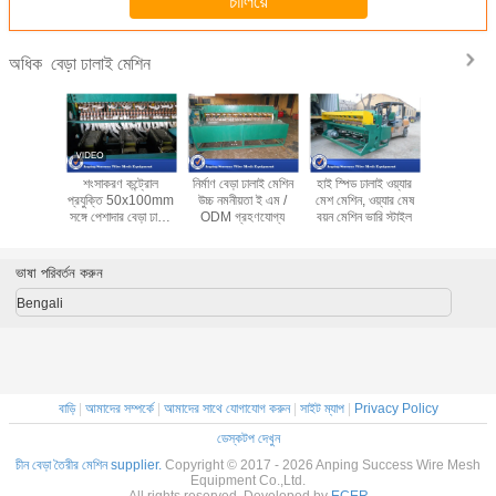
চালিয়ে
বেড়া ঢালাই মেশিন
অধিক
 বেড়া ঢালাই
শংসাকরণ কন্ট্রোল
নির্মাণ বেড়া ঢালাই মেশিন
হাই স্পিড ঢালাই ওয়্যার
উচ্চ ফলপ্রস
য়ে জন্য /
প্রযুক্তি 50x100mm
উচ্চ নমনীয়তা ই এম /
মেশ মেশিন, ওয়্যার মেষ
স্বয়ংক্রিয় ব
ড়া 380V
সঙ্গে পেশাদার বেড়া ঢালাই
ODM গ্রহণযোগ্য
বয়ন মেশিন ভারি স্টাইল
মেশিন - 6mm
মেশিন
ব্যাসার
ভাষা পরিবর্তন করুন
Bengali
বাড়ি
|
আমাদের সম্পর্কে
|
আমাদের সাথে যোগাযোগ করুন
|
সাইট ম্যাপ
|
Privacy Policy
ডেস্কটপ দেখুন
চীন বেড়া তৈরীর মেশিন supplier.
Copyright © 2017 - 2026 Anping Success Wire Mesh
Equipment Co.,Ltd.
All rights reserved. Developed by
ECER