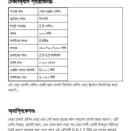
টেকনিক্যাল প্যারামিটারঃ
পণ্যের নামঃ
বেড়া ওয়েল্ডিং মেশিন
কন্ট্রোল মোডঃ
পিএলসি
ইনপুট পাওয়ারঃ
2.5 কেভিএ
ওজনঃ
২০০ কেজি
ঢালাইয়ের সময়ঃ
0-99s
মাত্রাঃ
১৪০০*৯০০*১৫০০ মিমি
ঢালাইয়ের গতিঃ
2.5-3.5 মি/মিনিট
ঢালাই চাপঃ
০-১০০ কেএন
ওয়েল্ডিং তারের ব্যাসার্ধঃ
0.৮-১.২ মিমি
ঢালাইয়ের বেধঃ
1.০-৩.০ মিমি
এই বেড়া ঢালাই মেশিন একটি জাল ঢালাই সিস্টেম মেশিন বেড়া উত্পাদন সিস্টেমের জন্য
আদর্শ।
অ্যাপ্লিকেশনঃ
বেড়া ঢালাই মেশিন বেড়া এবং গেট জন্য তারের জাল প্যানেল ঢালাই জন্য আদর্শ। এটি
চেইন লিঙ্ক, ঝালাই জাল, এবং বোনা জাল বেড়া সহ বেড়া শৈলী একটি বিস্তৃত বিভিন্ন
তৈরি করতে ব্যবহার করা যেতে পারে.এই মেশিনটি 0.8-1.2 মিমি এর তারের ব্যাসার্ধ