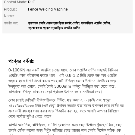
Control Mode:
PLC
Product
Fence Welding Machine
Name:
ক্রমাগত ঢালাই মোড স্বয়ংক্রিয় ঢালাই মেশিন
স্বয়ংক্রিয় ওয়েল্ডিং মেশিন
লক্ষণীয় করা:
,
,
বড় আকারের প্রকল্প স্বয়ংক্রিয় ওয়েল্ডিং মেশিন
পণ্যের বর্ণনাঃ
0-100KN এর একটি ওয়েল্ডিং চাপের সাথে, বেড়া ওয়েল্ডিং মেশিন সহজেই বিভিন্ন
ওয়েল্ডিং কাজ পরিচালনা করতে পারে। এটি 0.8-1.2 মিমি থেকে শুরু করে ওয়েল্ডিং
ওয়্যার ব্যাসার্ধ পরিচালনা করতে পারে,এটি বিভিন্ন ধরণের উপাদান ঢালাইয়ের জন্য
উপযুক্ত করে তোলে. ঢালাই দৈর্ঘ্য 3000mm পর্যন্ত নিয়ন্ত্রিত করা যেতে পারে,
আপনাকে বিভিন্ন আকারের বেড়া প্যানেল উত্পাদন করার নমনীয়তা দেয়।
বেড়া ঢালাই মেশিনটি দীর্ঘস্থায়ীভাবে নির্মিত, যার ওজন ২০০ কেজি এবং মাত্রা
১৪০০*৯০০*১৫০০ মিমি।এই বেড়া উত্পাদন সরঞ্জাম উচ্চ মানের উপকরণ দিয়ে নির্মিত হয়
এবং ভারী ব্যবহার সহ্য করার জন্য ডিজাইন করা হয়, যাতে আপনি আপনার বিনিয়োগ
থেকে সর্বোচ্চ সুবিধা পেতে পারেন।
আপনি আবাসিক, বাণিজ্যিক, বা শিল্প ব্যবহারের জন্য বেড়া উত্পাদন খুঁজছেন কিনা, বেড়া
ঢালাই মেশিন কাজের জন্য নিখুঁত হাতিয়ার।তার তারের জাল ঢালাই সিস্টেম সঠিক এবং