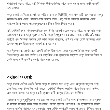
পরিচালনা করতে পারে, এটি বিভিন্ন উপকরণগুলির সাথে কাজ করার জন্য যথেষ্ট বহুমুখী
করে তোলে।
বেড়া ঢালাই মেশিনের ঢালাইয়ের গতি ২.৫-৩.৫ মি/মিনিট, যার মানে এটি অল্প সময়ের মধ্যে
অনেক সংখ্যক বেড়া প্যানেল তৈরি করতে পারে।এই মেশিন বিভিন্ন আকারের বেড়া
প্যানেল তৈরি করতে পারেনপ্রকল্পের চাহিদার উপর নির্ভর করে।
এই মেশিনটি বেড়া প্যানেলগুলিকে ৯০ ডিগ্রি কোণে ওয়েল্ড করতে পারে, যা বর্গাকার এবং
আয়তক্ষেত্রাকার বেড়া প্যানেল তৈরির জন্য উপযুক্ত।এর ওজন 200 কেজি এটি সহজ
সরানো এবং বিভিন্ন স্থানে সেট আপ করতে পারবেন, এটি বড় এবং ছোট আকারের বেড়া
উত্পাদন প্রকল্প উভয় জন্য আদর্শ করে তোলে।
সামগ্রিকভাবে, জেজি বেড়া ঢালাই মেশিন উচ্চমানের বেড়া প্যানেল তৈরির জন্য একটি
নির্ভরযোগ্য এবং দক্ষ মেশিন।এর বহুমুখিতা এবং ব্যবহারের সহজতা বেড়া উত্পাদন শিল্পে যে
কেউ জন্য এটি একটি চমৎকার পছন্দ করে তোলে.
সহায়তা ও সেবা:
বেড়া ঢালাই মেশিন একটি বিশেষ পণ্য যা তারের জাল বেড়া এবং অন্যান্য অনুরূপ পণ্য
ঢালাইয়ের জন্য ডিজাইন করা হয়েছে।মেশিনটি উন্নত ওয়েল্ডিং প্রযুক্তির সাথে সজ্জিত
এবং সহজ অপারেশন জন্য একটি ব্যবহারকারী বান্ধব ইন্টারফেস বৈশিষ্ট্য.
আমাদের পণ্য প্রযুক্তিগত সহায়তা দল বেড়া ঢালাই মেশিন সম্পর্কে আপনার কোন প্রশ্ন
বা সমস্যা সাহায্য করার জন্য উপলব্ধ।আমরা ব্যাপক প্রশিক্ষণ এবং ইনস্টলেশন সমর্থন
প্রদান আপনি নিরাপদে এবং দক্ষতার সঙ্গে মেশিন অপারেট করতে পারেন তা নিশ্চিত করার