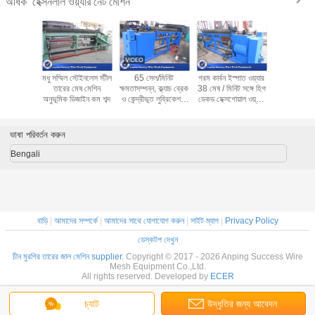
হেক্সনলাল ওয়্যার নেট মেশিন
অধিক
্রলিপ্ত
মধু সম্মিল স্টেইনলেস স্টীল
65 সেল/মিনিট
গরম কার্বন ইস্পাত ওয়্যার
পিভিসি উ
ওয়্যার মেষ
তারের মেষ মেশিন
ক্ষমতাসম্পন্ন, ক্ল্যাচ ব্রেক
38 মেষ / মিনিট সঙ্গে হিপ
Hexaonal
িজি সহজ
অনুভূমিক ডিজাইন কম শব্দ
ও কেন্দ্রীভূত লুব্রিকেশন-
ডেকড হেক্সগোয়াল ওয়্যার
ওয়্যার জাল ম
4.6T জন্য
যুক্ত, মুরগির খাঁচা তৈরির
নেট করা মেশিন
উত্পাদনের 
জন্য উচ্চ গতিসম্পন্ন
ষড়ভুজ তারের জাল তৈরির
ভাষা পরিবর্তন করুন
মেশিন
Bengali
বাড়ি
|
আমাদের সম্পর্কে
|
আমাদের সাথে যোগাযোগ করুন
|
সাইট ম্যাপ
|
Privacy Policy
ডেস্কটপ দেখুন
চীন মুরগির তারের জাল মেশিন supplier.
Copyright © 2017 - 2026 Anping Success Wire
Mesh Equipment Co.,Ltd.
All rights reserved. Developed by
ECER
চ্যাট
উদ্ধৃতির জন্য আবেদন