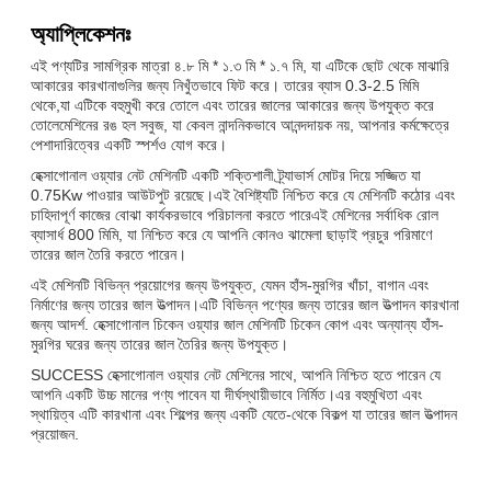
অ্যাপ্লিকেশনঃ
এই পণ্যটির সামগ্রিক মাত্রা ৪.৮ মি * ১.৩ মি * ১.৭ মি, যা এটিকে ছোট থেকে মাঝারি
আকারের কারখানাগুলির জন্য নিখুঁতভাবে ফিট করে। তারের ব্যাস 0.3-2.5 মিমি
থেকে,যা এটিকে বহুমুখী করে তোলে এবং তারের জালের আকারের জন্য উপযুক্ত করে
তোলেমেশিনের রঙ হল সবুজ, যা কেবল নান্দনিকভাবে আনন্দদায়ক নয়, আপনার কর্মক্ষেত্রে
পেশাদারিত্বের একটি স্পর্শও যোগ করে।
হেক্সাগোনাল ওয়্যার নেট মেশিনটি একটি শক্তিশালী ট্র্যাভার্স মোটর দিয়ে সজ্জিত যা
0.75Kw পাওয়ার আউটপুট রয়েছে।এই বৈশিষ্ট্যটি নিশ্চিত করে যে মেশিনটি কঠোর এবং
চাহিদাপূর্ণ কাজের বোঝা কার্যকরভাবে পরিচালনা করতে পারেএই মেশিনের সর্বাধিক রোল
ব্যাসার্ধ 800 মিমি, যা নিশ্চিত করে যে আপনি কোনও ঝামেলা ছাড়াই প্রচুর পরিমাণে
তারের জাল তৈরি করতে পারেন।
এই মেশিনটি বিভিন্ন প্রয়োগের জন্য উপযুক্ত, যেমন হাঁস-মুরগির খাঁচা, বাগান এবং
নির্মাণের জন্য তারের জাল উত্পাদন।এটি বিভিন্ন পণ্যের জন্য তারের জাল উত্পাদন কারখানা
জন্য আদর্শ. হেক্সাগোনাল চিকেন ওয়্যার জাল মেশিনটি চিকেন কোপ এবং অন্যান্য হাঁস-
মুরগির ঘরের জন্য তারের জাল তৈরির জন্য উপযুক্ত।
SUCCESS হেক্সাগোনাল ওয়্যার নেট মেশিনের সাথে, আপনি নিশ্চিত হতে পারেন যে
আপনি একটি উচ্চ মানের পণ্য পাবেন যা দীর্ঘস্থায়ীভাবে নির্মিত।এর বহুমুখিতা এবং
স্থায়িত্ব এটি কারখানা এবং শিল্পের জন্য একটি যেতে-থেকে বিকল্প যা তারের জাল উত্পাদন
প্রয়োজন.