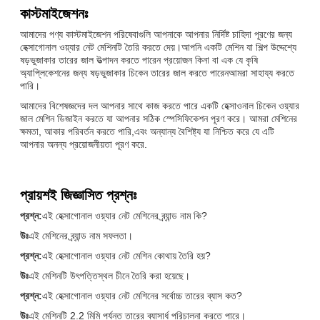
কাস্টমাইজেশনঃ
আমাদের পণ্য কাস্টমাইজেশন পরিষেবাগুলি আপনাকে আপনার নির্দিষ্ট চাহিদা পূরণের জন্য
হেক্সাগোনাল ওয়্যার নেট মেশিনটি তৈরি করতে দেয়।আপনি একটি মেশিন যা শিল্প উদ্দেশ্যে
ষড়ভুজাকার তারের জাল উত্পাদন করতে পারেন প্রয়োজন কিনা বা এক যে কৃষি
অ্যাপ্লিকেশনের জন্য ষড়ভুজাকার চিকেন তারের জাল করতে পারেনআমরা সাহায্য করতে
পারি।
আমাদের বিশেষজ্ঞদের দল আপনার সাথে কাজ করতে পারে একটি হেক্সাওনাল চিকেন ওয়্যার
জাল মেশিন ডিজাইন করতে যা আপনার সঠিক স্পেসিফিকেশন পূরণ করে। আমরা মেশিনের
ক্ষমতা, আকার পরিবর্তন করতে পারি,এবং অন্যান্য বৈশিষ্ট্য যা নিশ্চিত করে যে এটি
আপনার অনন্য প্রয়োজনীয়তা পূরণ করে.
প্রায়শই জিজ্ঞাসিত প্রশ্নঃ
প্রশ্ন:
এই হেক্সাগোনাল ওয়্যার নেট মেশিনের ব্র্যান্ড নাম কি?
উঃ
এই মেশিনের ব্র্যান্ড নাম সফলতা।
প্রশ্ন:
এই হেক্সাগোনাল ওয়্যার নেট মেশিন কোথায় তৈরি হয়?
উঃ
এই মেশিনটি উৎপত্তিস্থল চীনে তৈরি করা হয়েছে।
প্রশ্ন:
এই হেক্সাগোনাল ওয়্যার নেট মেশিনের সর্বোচ্চ তারের ব্যাস কত?
উঃ
এই মেশিনটি 2.2 মিমি পর্যন্ত তারের ব্যাসার্ধ পরিচালনা করতে পারে।