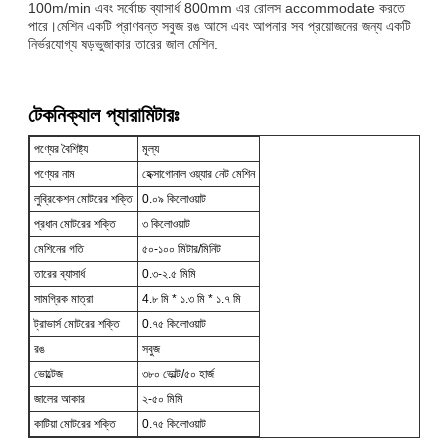
100m/min এবং সর্বোচ্চ ব্যাসার্ধ 800mm এর রোলস accommodate করতে
পারে।মেশিন একটি প্রাণবন্ত সবুজ রঙ আসে এবং আপনার সব প্রয়োজনের জন্য একটি
নির্ভরযোগ্য ষড়ভুজাকার তারের জাল মেশিন.
টেকনিক্যাল প্যারামিটারঃ
পণ্যের বৈশিষ্ট্য
মূল্য
পণ্যের নাম
হেক্সাগোনাল ওয়্যার নেট মেশিন
লুব্রিকেশন মোটরের শক্তি
0.০৯ কিলোওয়াট
প্রধান মোটরের শক্তি
৩ কিলোওয়াট
মেশিনের গতি
৫০-১০০ মিটার/মিনিট
তারের ব্যাসার্ধ
0.৩-২.৫ মিমি
সামগ্রিক মাত্রা
4.৮ মি * ১.৩ মি * ১.৭ মি
ট্রাভার্স মোটরের শক্তি
0.৭৫ কিলোওয়াট
রঙ
সবুজ
ভোল্টেজ
৩৮০ ভোল্ট/৫০ হার্জ
জালের আকার
২-৫০ মিমি
কাটিয়া মোটরের শক্তি
0.৭৫ কিলোওয়াট