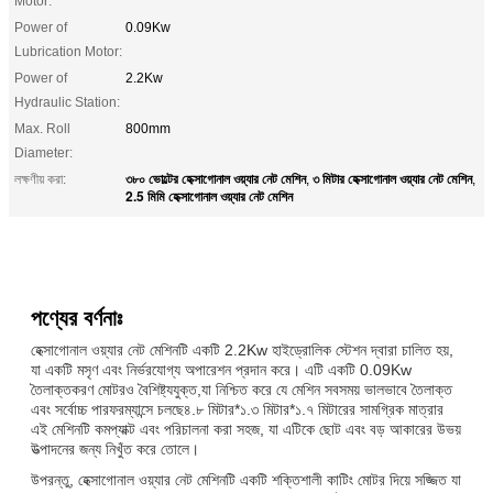
Motor:
Power of
0.09Kw
Lubrication Motor:
Power of
2.2Kw
Hydraulic Station:
Max. Roll
800mm
Diameter:
৩৮০ ভোল্টের হেক্সাগোনাল ওয়্যার নেট মেশিন
৩ মিটার হেক্সাগোনাল ওয়্যার নেট মেশিন
লক্ষণীয় করা:
,
,
2.5 মিমি হেক্সাগোনাল ওয়্যার নেট মেশিন
পণ্যের বর্ণনাঃ
হেক্সাগোনাল ওয়্যার নেট মেশিনটি একটি 2.2Kw হাইড্রোলিক স্টেশন দ্বারা চালিত হয়,
যা একটি মসৃণ এবং নির্ভরযোগ্য অপারেশন প্রদান করে। এটি একটি 0.09Kw
তৈলাক্তকরণ মোটরও বৈশিষ্ট্যযুক্ত,যা নিশ্চিত করে যে মেশিন সবসময় ভালভাবে তৈলাক্ত
এবং সর্বোচ্চ পারফরম্যান্সে চলছে৪.৮ মিটার*১.৩ মিটার*১.৭ মিটারের সামগ্রিক মাত্রার
এই মেশিনটি কমপ্যাক্ট এবং পরিচালনা করা সহজ, যা এটিকে ছোট এবং বড় আকারের উভয়
উত্পাদনের জন্য নিখুঁত করে তোলে।
উপরন্তু, হেক্সাগোনাল ওয়্যার নেট মেশিনটি একটি শক্তিশালী কাটিং মোটর দিয়ে সজ্জিত যা