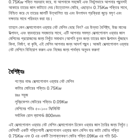
0.75Kw শক্তি সরবরাহ করে, যা আপনাকে সহজেই এবং নির্ভুলভাবে আপনার পছন্দসই
আকারে তারের জাল কাটাতে দেয়।উত্তোলন মোটর, এছাড়াও 0.75Kw শক্তির সাথে,
নিশ্চিত করে যে তারের জালটি উত্থাপিত হয় এবং উৎপাদন প্রক্রিয়া জুড়ে মসৃণ এবং
দক্ষতার সাথে পরিবহন করা হয়।
তাহলে কেন হেক্সাগোনাল ওয়্যার নেট মেশিন বেছে নিন? এর উন্নত বৈশিষ্ট্য, উচ্চ মানের
উত্পাদন, এবং ব্যবহারের সহজতার সাথে, এটি আপনার সমস্ত হেক্সাগোনাল ওয়্যার জাল
মেশিনের প্রয়োজনের জন্য নিখুঁত সমাধান।আপনি বুনন জন্য তারের জাল উত্পাদন খুঁজছেন
কিনা, নির্মাণ, বা কৃষি, এই মেশিন আপনার জন্য আদর্শ পছন্দ। আজই হেক্সাগোনাল ওয়্যার
নেট মেশিনে বিনিয়োগ করুন এবং নিজের জন্য পার্থক্য অনুভব করুন!
বৈশিষ্ট্যঃ
পণ্যের নামঃ হেক্সাগোনাল ওয়্যার নেট মেশিন
কাটার মোটরের শক্তিঃ 0.75Kw
রঙঃ সবুজ
লুব্রিকেশন মোটরের শক্তিঃ 0.09Kw
মেশিনের গতিঃ ৫০-১০০ মি/মিনিট
সর্বাধিক রোল ব্যাসার্ধঃ 800mm
এই হেক্সাগোনাল ওয়্যার নেট মেশিন হেক্সাগোনাল চিকেন ওয়্যার জাল তৈরির জন্য নিখুঁত।
মেশিনটি একটি শক্তিশালী হেক্সাগোনাল ওয়্যার জাল মেশিন যার কাটা মোটর শক্তি
0.75Kw এবং 0 এর একটি তৈলাক্তকরণ মোটর শক্তি.09Kw এর গতি 50-