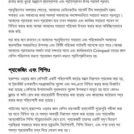
রাখার জন্য খুচরা যন্ত্রাংশ ব্যবস্থাপনা এবং প্রতিস্থাপন উপর পরামর্শ প্রদান.
প্রযুক্তিগত সমস্যার ক্ষেত্রে, আমাদের ডেডিকেটেড সাপোর্ট টিম সমস্যাগুলি দ্রুত
সনাক্ত এবং সমাধানের জন্য সমস্যা সমাধানের পদক্ষেপগুলিতে সহায়তা করতে প্রস্তুত।
আমাদের গ্রাহকরা যখন প্রয়োজন হবে তখন সময়মত এবং কার্যকর সহায়তা পাবেন তা
নিশ্চিত করার জন্য আমরা আমাদের সহায়তা পরিষেবা উন্নত করার জন্য অবিচ্ছিন্নভাবে
কাজ করি.
দয়া করে মনে রাখবেন যে আমাদের প্রযুক্তিগত সহায়তা এবং পরিষেবাগুলি আমাদের
ব্যবসায়িক সময়গুলিতে উপলব্ধ এবং নির্দিষ্ট পরিষেবা শর্তাবলী সাপেক্ষে হতে পারে।আমরা
আমাদের গ্রাহকদের সমর্থন তারা দক্ষতার সাথে এবং কার্যকরভাবে Crimped তারের জাল
মেশিন পরিচালনা করতে প্রয়োজন প্রদান করতে প্রতিশ্রুতিবদ্ধ হয়.
প্যাকেজিং এবং শিপিংঃ
ক্রাম্পড ওয়্যার জাল মেশিনটি একটি শক্তিশালী কাঠের বাক্সে নিরাপদে প্যাকেজ করা হয়,
যা ট্রানজিট চলাকালীন সরঞ্জামগুলির সুরক্ষা এবং অখণ্ডতা নিশ্চিত করার জন্য ডিজাইন
করা হয়েছে।মেশিনের উপাদানগুলি পৃথকভাবে সুরক্ষা উপকরণে আবৃত হয় যাতে কোনও
স্ক্র্যাচ বা ক্ষতি রোধ করা যায়ক্রেটটি সীলমোহর করা হয়েছে এবং জাহাজের কঠোরতা সহ্য
করার জন্য শক্তিশালী করা হয়েছে।
পাঠানোর আগে,ক্রাম্পেড ওয়্যার জাল মেশিন ধারণকারী ক্যাসেটটি পুরোপুরি পরীক্ষা করা
হয় যাতে নিশ্চিত হয় যে সমস্ত সামগ্রী নিরাপদে প্যাক করা হয়েছে এবং প্যাকেজিং
আন্তর্জাতিক শিপিং স্ট্যান্ডার্ডগুলি মেনে চলে. প্যাকেজটি তারপর একটি মসৃণ বিতরণ
প্রক্রিয়া সহজতর করার জন্য হ্যান্ডলিং নির্দেশাবলী, শিপিং বিবরণ, এবং পণ্য তথ্য সহ
সমস্ত প্রয়োজনীয় তথ্য দিয়ে লেবেল করা হয়।