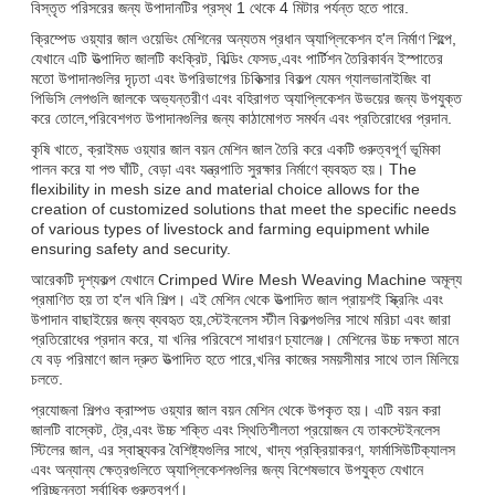
বিস্তৃত পরিসরের জন্য উপাদানটির প্রস্থ 1 থেকে 4 মিটার পর্যন্ত হতে পারে.
ক্রিম্পেড ওয়্যার জাল ওয়েভিং মেশিনের অন্যতম প্রধান অ্যাপ্লিকেশন হ'ল নির্মাণ শিল্পে,
যেখানে এটি উত্পাদিত জালটি কংক্রিট, বিল্ডিং ফেসড,এবং পার্টিশন তৈরিকার্বন ইস্পাতের
মতো উপাদানগুলির দৃঢ়তা এবং উপরিভাগের চিকিত্সার বিকল্প যেমন গ্যালভানাইজিং বা
পিভিসি লেপগুলি জালকে অভ্যন্তরীণ এবং বহিরাগত অ্যাপ্লিকেশন উভয়ের জন্য উপযুক্ত
করে তোলে,পরিবেশগত উপাদানগুলির জন্য কাঠামোগত সমর্থন এবং প্রতিরোধের প্রদান.
কৃষি খাতে, ক্রাইমড ওয়্যার জাল বয়ন মেশিন জাল তৈরি করে একটি গুরুত্বপূর্ণ ভূমিকা
পালন করে যা পশু ঘাঁটি, বেড়া এবং যন্ত্রপাতি সুরক্ষার নির্মাণে ব্যবহৃত হয়। The
flexibility in mesh size and material choice allows for the
creation of customized solutions that meet the specific needs
of various types of livestock and farming equipment while
ensuring safety and security.
আরেকটি দৃশ্যকল্প যেখানে Crimped Wire Mesh Weaving Machine অমূল্য
প্রমাণিত হয় তা হ'ল খনি শিল্প। এই মেশিন থেকে উত্পাদিত জাল প্রায়শই স্ক্রিনিং এবং
উপাদান বাছাইয়ের জন্য ব্যবহৃত হয়,স্টেইনলেস স্টীল বিকল্পগুলির সাথে মরিচা এবং জারা
প্রতিরোধের প্রদান করে, যা খনির পরিবেশে সাধারণ চ্যালেঞ্জ। মেশিনের উচ্চ দক্ষতা মানে
যে বড় পরিমাণে জাল দ্রুত উত্পাদিত হতে পারে,খনির কাজের সময়সীমার সাথে তাল মিলিয়ে
চলতে.
প্রযোজনা শিল্পও ক্রাম্পড ওয়্যার জাল বয়ন মেশিন থেকে উপকৃত হয়। এটি বয়ন করা
জালটি বাস্কেট, ট্রে,এবং উচ্চ শক্তি এবং স্থিতিশীলতা প্রয়োজন যে তাকস্টেইনলেস
স্টিলের জাল, এর স্বাস্থ্যকর বৈশিষ্ট্যগুলির সাথে, খাদ্য প্রক্রিয়াকরণ, ফার্মাসিউটিক্যালস
এবং অন্যান্য ক্ষেত্রগুলিতে অ্যাপ্লিকেশনগুলির জন্য বিশেষভাবে উপযুক্ত যেখানে
পরিচ্ছন্নতা সর্বাধিক গুরুত্বপূর্ণ।