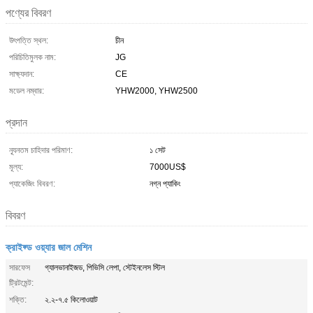
পণ্যের বিবরণ
উৎপত্তি স্থল:
চীন
পরিচিতিমুলক নাম:
JG
সাক্ষ্যদান:
CE
মডেল নম্বার:
YHW2000, YHW2500
প্রদান
ন্যূনতম চাহিদার পরিমাণ:
১ সেট
মূল্য:
7000US$
প্যাকেজিং বিবরণ:
নগ্ন প্যাকিং
বিবরণ
ক্রাইফ্ড ওয়্যার জাল মেশিন
সারফেস
গ্যালভানাইজড, পিভিসি লেপা, স্টেইনলেস স্টিল
ট্রিটমেন্ট:
শক্তি:
২.২-৭.৫ কিলোওয়াট