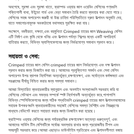
অবশেষে, সুরক্ষা এবং সুরক্ষা খাতে, ক্রাম্পড ওয়্যার জাল ওয়েভিং মেশিনের পণ্যগুলি
শক্তিশালী বাধা, উইন্ডো গার্ড এবং বেড়া সমাধান তৈরি করতে ব্যবহার করা যেতে পারে।
মেশিনের সহজ অপারেশন জরুরী বা উচ্চ চাহিদা পরিস্থিতিতে দ্রুত উত্পাদন অনুমতি দেয়,
যাতে সমালোচনামূলক অবকাঠামো যথাসময়ে সুরক্ষিত করা যায়।
সংক্ষেপে, নমনীয়তা, দক্ষতা,এবং বহুমুখিতা Crimped তারের জাল Weaving মেশিন
এটি নির্মাণ এবং কৃষি থেকে খনির এবং উত্পাদন পর্যন্ত শিল্পের মধ্যে একটি অপরিহার্য
হাতিয়ার করতে, বিভিন্ন অ্যাপ্লিকেশনের জন্য নির্ভরযোগ্য সমাধান প্রদান করে।
সহায়তা ও সেবা:
Crimped তারের জাল মেশিন crimped তারের জাল নির্ভরযোগ্য এবং দক্ষ উত্পাদন
প্রদান করার জন্য ডিজাইন করা হয়। আমাদের প্রযুক্তিগত সমর্থন এবং সেবা মেশিন
অপারেশন উপর ব্যাপক নির্দেশিকা অন্তর্ভুক্ত,রক্ষণাবেক্ষণ, এবং সর্বোত্তম কর্মক্ষমতা এবং
সরঞ্জামের দীর্ঘায়ু নিশ্চিত করার জন্য সমস্যা সমাধান।
আমরা বিস্তারিত ব্যবহারকারীর ম্যানুয়াল এবং অনলাইন সংস্থানগুলি সরবরাহ করি যা
মেশিনের সেটআপ এবং সমন্বয় সম্পর্কে স্পষ্ট নির্দেশাবলী অন্তর্ভুক্ত করে,পাশাপাশি
বিভিন্ন স্পেসিফিকেশনের জন্য সঠিক পদ্ধতিগুলি crimped তারের জাল উত্পাদনআমাদের
সহায়ক উপকরণগুলি ব্যবহারকারীদের সহজেই মেশিনের সমস্ত বৈশিষ্ট্য এবং নিয়ন্ত্রণের
মাধ্যমে নেভিগেট করতে সহায়তা করার জন্য ডিজাইন করা হয়েছে।
ক্রাইম্পড ওয়্যার মেশিনের জন্য পর্যায়ক্রমিক রক্ষণাবেক্ষণ অত্যন্ত গুরুত্বপূর্ণ, এবং
আমাদের সার্ভিস টিম মেশিনটিকে সর্বোচ্চ অবস্থায় রাখার জন্য প্রয়োজনীয় টিপস এবং
সময়সূচী সরবরাহ করে।আমরা এছাড়াও ডাউনটাইম প্রতিরোধ এবং উত্পাদনশীলতা বজায়