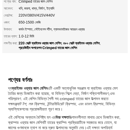
পণ্যের নাম:
Crimped তারের জাল মেশিন
আবেদন:
খনি, কয়লা, খাদ্য, নির্মাণ, ইত্যাদি
ভোল্টেজ:
220V/380V/415V/440V
ওজন:
650-1500 কেজি
উপাদান:
কার্বন ইস্পাত, স্টেইনলেস স্টীল, গ্যালভানাইজড আয়রন ওয়্যার
তারের ব্যাস:
1.0-12 মিমি
220 ভোল্ট ক্রাইমড ওয়্যার জাল মেশিন
৩৮০ ভোল্ট ক্রাইমড ওয়্যার মেশিন
লক্ষণীয় করা:
,
,
প্রচেষ্টাহীন অপারেশন Crimped তারের জাল মেশিন
পণ্যের বর্ণনাঃ
দ্য
ক্রাইমড ওয়্যার জাল মেশিন
এটি একটি অত্যাধুনিক সরঞ্জাম যা ক্রাইমড ওয়্যার মেশ
তৈরির জন্য ডিজাইন করা হয়েছে, যা বিভিন্ন শিল্পে বেড়া, নির্মাণ শক্তিশালীকরণ,এবং
পরিস্রাবণ. এই মেশিন বিভিন্ন শৈলী সহ crimped তারের জাল উত্পাদন করতে
সক্ষম
ফ্ল্যাট টপ, লক ক্রিম্পড, ইন্টারমিডিয়েট ক্রিম্পড, এবং ডাবল ক্রিম্পড
, বিভিন্ন
অ্যাপ্লিকেশনের প্রয়োজনীয়তা পূরণ করে।
এই মেশিনের অন্যতম বৈশিষ্ট্য হল এর
উচ্চ দক্ষতা
উত্পাদনশীলতা মাথায় রেখে ডিজাইন করা,
ক্রাম্পড ওয়্যার জাল মেশিনটি তারের ক্রাম্পিং প্রক্রিয়াটিকে সহজতর করে তোলে, যা
জালের গুণমানকে ত্যাগ না করে দ্রুত উত্পাদনের অনুমতি দেয়।এই দক্ষতা অপরিহার্য