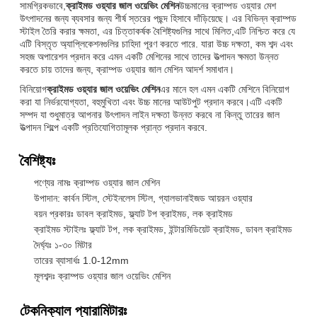
সামগ্রিকভাবে,
ক্রাইমড ওয়্যার জাল ওয়েভিং মেশিন
উচ্চমানের ক্রাম্পড ওয়্যার মেশ
উৎপাদনের জন্য ব্যবসার জন্য শীর্ষ স্তরের পছন্দ হিসাবে দাঁড়িয়েছে। এর বিভিন্ন ক্রাম্পড
স্টাইল তৈরি করার ক্ষমতা, এর চিত্তাকর্ষক বৈশিষ্ট্যগুলির সাথে মিলিত,এটি নিশ্চিত করে যে
এটি বিস্তৃত অ্যাপ্লিকেশনগুলির চাহিদা পূরণ করতে পারে. যারা উচ্চ দক্ষতা, কম শব্দ এবং
সহজ অপারেশন প্রদান করে এমন একটি মেশিনের সাথে তাদের উত্পাদন ক্ষমতা উন্নত
করতে চায় তাদের জন্য, ক্রাম্পড ওয়্যার জাল মেশিন আদর্শ সমাধান।
বিনিয়োগ
ক্রাইমড ওয়্যার জাল ওয়েভিং মেশিন
এর মানে হল এমন একটি মেশিনে বিনিয়োগ
করা যা নির্ভরযোগ্যতা, বহুমুখিতা এবং উচ্চ মানের আউটপুট প্রদান করবে।এটি একটি
সম্পদ যা শুধুমাত্র আপনার উৎপাদন লাইন দক্ষতা উন্নত করবে না কিন্তু তারের জাল
উত্পাদন শিল্পে একটি প্রতিযোগিতামূলক প্রান্ত প্রদান করবে.
বৈশিষ্ট্যঃ
পণ্যের নামঃ ক্রাম্পড ওয়্যার জাল মেশিন
উপাদান: কার্বন স্টিল, স্টেইনলেস স্টিল, গ্যালভানাইজড আয়রন ওয়্যার
বয়ন প্রকারঃ ডাবল ক্রাইমড, ফ্ল্যাট টপ ক্রাইমড, লক ক্রাইমড
ক্রাইমড স্টাইলঃ ফ্ল্যাট টপ, লক ক্রাইমড, ইন্টারমিডিয়েট ক্রাইমড, ডাবল ক্রাইমড
দৈর্ঘ্যঃ ১-৩০ মিটার
তারের ব্যাসার্ধঃ 1.0-12mm
মূলশব্দঃ ক্রাম্পড ওয়্যার জাল ওয়েভিং মেশিন
টেকনিক্যাল প্যারামিটারঃ