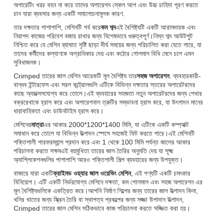
অপারেটিং খরচ বহন না করে তাদের অপারেশন স্কেল আপ এবং উচ্চ চাহিদা পূরণ করতে
চান যারা ব্যবসার জন্য একটি সমালোচনামূলক কারণ.
তার দক্ষতার পাশাপাশি, মেশিনটি গর্ব করে
কম শব্দ
এই বৈশিষ্ট্যটি একটি আরামদায়ক এবং
নিরাপদ কাজের পরিবেশ বজায় রাখার জন্য বিশেষভাবে গুরুত্বপূর্ণ।নিম্ন শব্দ আউটপুট
নিশ্চিত করে যে মেশিন ব্যাঘাত সৃষ্টি ছাড়া দীর্ঘ সময়ের জন্য পরিচালিত করা যেতে পারে, যা
তাদের কর্মীদের কল্যাণকে অগ্রাধিকার দেয় এবং কঠোর গোলমাল বিধি মেনে চলে এমন
সুবিধাজনক।
Crimped তারের জাল মেশিন আরেকটি মূল বৈশিষ্ট্য তার
সহজ অপারেশন
. ব্যবহারকারী-
বান্ধব ইন্টারফেস এবং সরল কন্ট্রোলগুলি এটিকে বিভিন্ন দক্ষতার স্তরের অপারেটরদের
কাছে অ্যাক্সেসযোগ্য করে তোলে।এই ব্যবহারের সহজতা নতুন অপারেটরদের জন্য শেখার
বক্ররেখাকে হ্রাস করে এবং অপারেশনাল ত্রুটির সম্ভাবনা হ্রাস করে, যা উৎপাদন মানের
ধারাবাহিকতা এবং ডাউনটাইম হ্রাস করে।
মেশিনের
মাত্রা
এর আকার 2000*1200*1400 মিমি, যা এটিকে একটি কম্প্যাক্ট
সমাধান করে তোলে যা বিভিন্ন উত্পাদন স্পেসে সহজেই ফিট করতে পারে।এই মেশিনটি
শক্তিশালী পারফরম্যান্স প্রদান করে এবং 1 থেকে 100 মিমি পর্যন্ত জালের আকার
পরিচালনা করতে সক্ষমএই বহুমুখিতা তারের জাল তৈরির অনুমতি দেয় যা সূক্ষ্ম
অ্যাপ্লিকেশনগুলির পাশাপাশি আরও শক্তিশালী শিল্প ব্যবহারের জন্য উপযুক্ত।
বাজারে যারা একটি
ক্রাইমড ওয়্যার জাল ওয়েভিং মেশিন
, এই পণ্যটি একটি চমৎকার
বিনিয়োগ। এটি একটি নির্ভরযোগ্য মেশিনে দক্ষতা, কম গোলমাল এবং সহজ অপারেশন এর
মূল বৈশিষ্ট্যগুলিকে একত্রিত করে।আপনি নির্মাণ শিল্পের জন্য তারের জাল উত্পাদন কিনা,
খনির খাতের জন্য স্ক্রিন তৈরি বা স্থাপত্য প্রকল্পের জন্য সজ্জা উপাদান উত্পাদন,
Crimped তারের জাল মেশিন সঠিকভাবে কাজ পরিচালনা করতে সজ্জিত করা হয়।