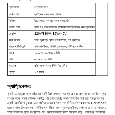
প্যারামিটার
স্পেসিফিকেশন
পণ্যের নাম
ক্রাইমড ওয়্যার জাল মেশিন
বৈশিষ্ট্য
উচ্চ দক্ষতা, কম শব্দ, সহজ অপারেটিং
সংকীর্ণ শৈলী
ফ্ল্যাট টপ, লক ক্রাইমড, ইন্টারমিডিয়েট ক্রাইমড, ডবল ক্রাইমড
ভোল্টেজ
220V/380V/415V/440V
বয়ন প্রকার
ডাবল ক্রাম্পড, ফ্ল্যাট টপ ক্রাম্পড, লক ক্রাম্পড
সারফেস ট্রিটমেন্ট
গ্যালভানাইজড, পিভিসি লেপযুক্ত, স্টেইনলেস স্টীল
মাত্রা
২০০০*১২০০*১৪০০ মিমি
ওজন
৬৫০-১৫০০ কেজি
প্রয়োগ
খনি, কয়লা, খাদ্য, নির্মাণ ইত্যাদি।
প্রস্থ
১-৪ মিটার
অ্যাপ্লিকেশনঃ
ক্রাইমড ওয়্যার জাল তাঁত মেশিনটি উচ্চ দক্ষতা, কম শব্দ মাত্রা এবং ব্যবহারকারী-বান্ধব
অপারেশনের সাথে বিভিন্ন সেক্টরে পরিবেশন করার জন্য ডিজাইন করা শিল্প সরঞ্জামগুলির
একটি অপরিহার্য টুকরা।এই মেশিন কার্বন ইস্পাত মত বিভিন্ন উপকরণ থেকে crimped
তারের জাল উত্পাদন দক্ষ, স্টেইনলেস স্টীল, এবং গ্যালভানাইজড লোহার তার, যা অসংখ্য
অ্যাপ্লিকেশন জুড়ে স্থায়িত্ব এবং অভিযোজনযোগ্যতা নিশ্চিত করে।প্রকল্পের আকারের