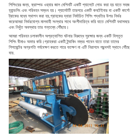
শিপিংয়ের জন্য, ক্রাম্পড ওয়্যার জাল মেশিনটি একটি প্যালেটে লোড করা হয় যাতে সহজ
হ্যান্ডলিং এবং পরিবহন সম্ভব হয়। প্যালেটটি তারপরে একটি কনটেইনার বা একটি কার্গো
ট্রাকের মধ্যে স্থাপন করা হয়,গ্রাহকের দ্বারা নির্বাচিত শিপিং পদ্ধতির উপর নির্ভর
করেআমরা নির্ভরযোগ্য মালবাহী সংস্থার সাথে অংশীদারিত্ব করি যাতে মেশিনটি যথাসময়ে
এবং নিখুঁত অবস্থায় তার গন্তব্যে পৌঁছায়।
আমরা পরিবহন চলাকালীন অপ্রত্যাশিত ঘটনার বিরুদ্ধে সুরক্ষার জন্য একটি বিস্তৃত
শিপিং বীমাও অফার করি।গ্রাহকরা একটি ট্র্যাকিং নম্বর পাবেন যাতে তারা তাদের
শিপমেন্টের অগ্রগতি পর্যবেক্ষণ করতে পারে যতক্ষণ না এটি নিরাপদে পছন্দসই স্থানে পৌঁছে
যায়.