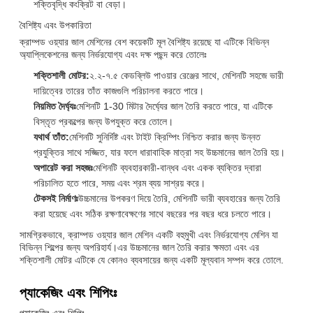
শক্তিবৃদ্ধি কংক্রিট বা বেড়া।
বৈশিষ্ট্য এবং উপকারিতা
ক্রাম্পড ওয়্যার জাল মেশিনের বেশ কয়েকটি মূল বৈশিষ্ট্য রয়েছে যা এটিকে বিভিন্ন
অ্যাপ্লিকেশনের জন্য নির্ভরযোগ্য এবং দক্ষ পছন্দ করে তোলেঃ
শক্তিশালী মোটর:
২.২-৭.৫ কেডব্লিউ পাওয়ার রেঞ্জের সাথে, মেশিনটি সহজে ভারী
দায়িত্বের তারের তাঁত কাজগুলি পরিচালনা করতে পারে।
নিয়মিত দৈর্ঘ্যঃ
মেশিনটি 1-30 মিটার দৈর্ঘ্যের জাল তৈরি করতে পারে, যা এটিকে
বিস্তৃত প্রকল্পের জন্য উপযুক্ত করে তোলে।
যথার্থ তাঁত:
মেশিনটি সুনির্দিষ্ট এবং টাইট ক্রিম্পিং নিশ্চিত করার জন্য উন্নত
প্রযুক্তির সাথে সজ্জিত, যার ফলে ধারাবাহিক মাত্রা সহ উচ্চমানের জাল তৈরি হয়।
অপারেট করা সহজঃ
মেশিনটি ব্যবহারকারী-বান্ধব এবং একক ব্যক্তির দ্বারা
পরিচালিত হতে পারে, সময় এবং শ্রম ব্যয় সাশ্রয় করে।
টেকসই নির্মাণঃ
উচ্চমানের উপকরণ দিয়ে তৈরি, মেশিনটি ভারী ব্যবহারের জন্য তৈরি
করা হয়েছে এবং সঠিক রক্ষণাবেক্ষণের সাথে বছরের পর বছর ধরে চলতে পারে।
সামগ্রিকভাবে, ক্রাম্পড ওয়্যার জাল মেশিন একটি বহুমুখী এবং নির্ভরযোগ্য মেশিন যা
বিভিন্ন শিল্পের জন্য অপরিহার্য।এর উচ্চমানের জাল তৈরি করার ক্ষমতা এবং এর
শক্তিশালী মোটর এটিকে যে কোনও ব্যবসায়ের জন্য একটি মূল্যবান সম্পদ করে তোলে.
প্যাকেজিং এবং শিপিংঃ
প্যাকেজিং এবং শিপিং