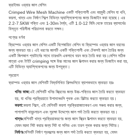
ক্রাইমড ওয়্যার জাল মেশিন
Crimped Wire Mesh Machine একটি শক্তিশালী এবং বহুমুখী মেশিন যা খনি,
কয়লা, খাদ্য এবং নির্মাণ শিল্পে বিভিন্ন অ্যাপ্লিকেশনের জন্য ডিজাইন করা হয়েছে। এর
2.2-7.5KW শক্তি এবং 1-30m দৈর্ঘ্য, এটি 1.0-12 মিমি থেকে তারের ব্যাসার্ধের
বিস্তৃত পরিসীমা পরিচালনা করতে সক্ষম।
পণ্যের বর্ণনা
ক্রিম্পেড ওয়্যার জাল মেশিন একটি বিশেষায়িত মেশিন যা ক্রিম্পেড ওয়্যার জাল বয়নের
জন্য ব্যবহৃত হয়। এই ধরণের জালটি একটি শক্তিশালী এবং টেকসই জাল তৈরির জন্য
একটি জিগজাগ প্যাটার্নের সাথে তারগুলি একসাথে বয়ন করে তৈরি করা হয়।মেশিন সঠিক
মাত্রা এবং টাইট crimping সঙ্গে উচ্চ মানের জাল উত্পাদন করার জন্য ডিজাইন করা হয়,
এটি বিভিন্ন অ্যাপ্লিকেশনের জন্য উপযুক্ত।
প্রয়োগ
ক্রাম্পড ওয়্যার জাল মেশিনটি নিম্নলিখিত শিল্পগুলিতে ব্যাপকভাবে ব্যবহৃত হয়ঃ
খনির কাজ:
এই মেশিনটি খনির স্ক্রিনের জন্য উচ্চ-শক্তির জাল তৈরি করতে ব্যবহৃত
হয়, যা খনির প্রক্রিয়াতে উপাদানগুলি পৃথক এবং ফিল্টার করতে ব্যবহৃত হয়।
কয়লা:
কয়লা শিল্পে, এই মেশিনটি কয়লা প্রক্রিয়াজাতকরণ এবং সঞ্চয় করার জন্য,
পাশাপাশি বায়ুচলাচল এবং সুরক্ষা উদ্দেশ্যে জাল পর্দা তৈরি করতে ব্যবহৃত হয়।
খাদ্যঃ
মেশিনটি খাদ্য প্রক্রিয়াকরণের জন্য জাল স্ক্রিন উত্পাদন করতে ব্যবহৃত হয়,
যেমন ময়দা সিট করার জন্য সিট বা সলিড এবং তরল পৃথক করার জন্য সিটার।
নির্মাণঃ
মেশিনটি নির্মাণ প্রকল্পের জন্য জাল পর্দা তৈরি করতে ব্যবহৃত হয়, যেমন