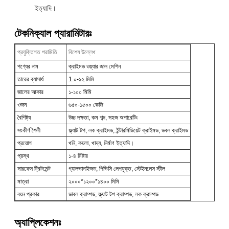
ইত্যাদি।
টেকনিক্যাল প্যারামিটারঃ
প্রযুক্তিগত পরামিতি
বিশেষ উল্লেখ
পণ্যের নাম
ক্রাইমড ওয়্যার জাল মেশিন
তারের ব্যাসার্ধ
1.০-১২ মিমি
জালের আকার
১-১০০ মিমি
ওজন
৬৫০-১৫০০ কেজি
বৈশিষ্ট্য
উচ্চ দক্ষতা, কম শব্দ, সহজ অপারেটিং
সংকীর্ণ শৈলী
ফ্ল্যাট টপ, লক ক্রাইমড, ইন্টারমিডিয়েট ক্রাইমড, ডবল ক্রাইমড
প্রয়োগ
খনি, কয়লা, খাদ্য, নির্মাণ ইত্যাদি।
প্রস্থ
১-৪ মিটার
সারফেস ট্রিটমেন্ট
গ্যালভানাইজড, পিভিসি লেপযুক্ত, স্টেইনলেস স্টীল
মাত্রা
২০০০*১২০০*১৪০০ মিমি
বয়ন প্রকার
ডাবল ক্রাম্পড, ফ্ল্যাট টপ ক্রাম্পড, লক ক্রাম্পড
অ্যাপ্লিকেশনঃ