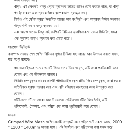
খাদ্যঃ এই মেশিনটি খাদ্য-গ্রেড ক্রাম্পড তারের জালও তৈরি করতে পারে, যা খাদ্য
প্রক্রিয়াকরণ এবং প্যাকেজিংয়ে ব্যাপকভাবে ব্যবহৃত হয়।
নির্মাণঃ এই মেশিন দ্বারা উত্পাদিত তারের জাল কংক্রিট এবং অন্যান্য নির্মাণ উপকরণ
শক্তিশালী করার জন্য ব্যবহৃত হয়।
এবং আরও অনেক কিছুঃ এই মেশিনটি বিভিন্ন অ্যাপ্লিকেশন যেমন ফিল্টারিং, সজ্জা
এবং সুরক্ষার জন্যও ব্যবহার করা যেতে পারে।
সারফেস ট্রিটমেন্ট
ক্রাম্পড ওয়্যার মেশ মেশিন বিভিন্ন পৃষ্ঠের চিকিত্সা সহ তারের জাল উত্পাদন করতে সক্ষম,
যার মধ্যে রয়েছেঃ
গ্যালভানাইজডঃ তারের জালটি জিংক স্তর দিয়ে আবৃত, এটি জারা প্রতিরোধী করে
তোলে এবং এর জীবনকাল বাড়ায়।
পিভিসি লেপযুক্তঃ তারের জালটি পলিভিনাইল ক্লোরাইড দিয়ে লেপযুক্ত, জারা থেকে
অতিরিক্ত সুরক্ষা প্রদান করে এবং এটি বহিরঙ্গন ব্যবহারের জন্য উপযুক্ত করে
তোলে।
স্টেইনলেস স্টীল: তারের জাল উচ্চমানের স্টেইনলেস স্টীল দিয়ে তৈরি, এটি
শক্তিশালী, টেকসই, এবং মরিচা এবং জারা প্রতিরোধী করে তোলে।
মাত্রা
Crimped Wire Mesh মেশিন একটি কম্প্যাক্ট এবং শক্তিশালী নকশা আছে, 2000
* 1200 * 1400mm মাত্রা সঙ্গে। এই ইনস্টল এবং পরিচালনা করা সহজ করে