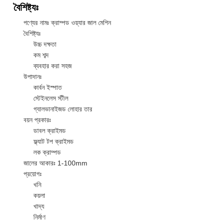
বৈশিষ্ট্যঃ
পণ্যের নামঃ ক্রাম্পড ওয়্যার জাল মেশিন
বৈশিষ্ট্যঃ
উচ্চ দক্ষতা
কম শব্দ
ব্যবহার করা সহজ
উপাদানঃ
কার্বন ইস্পাত
স্টেইনলেস স্টীল
গ্যালভানাইজড লোহার তার
বয়ন প্রকারঃ
ডাবল ক্রাইমড
ফ্ল্যাট টপ ক্রাইমড
লক ক্রাম্পড
জালের আকারঃ 1-100mm
প্রয়োগঃ
খনি
কয়লা
খাদ্য
নির্মাণ