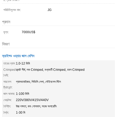
পরিচিতিমুলক নাম:
JG
প্রদান
মূল্য:
7000US$
বিবরণ
ক্রাইফ্ড ওয়্যার জাল মেশিন
তারের ব্যাস:
1.0-12 মিমি
Crimped
ফ্ল্যাট শীর্ষ, লক Crimped, মধ্যবর্তী Crimped, ডবল Crimped
শৈলী:
সারফেস
গ্যালভানাইজড, পিভিসি লেপা, স্টেইনলেস স্টিল
ট্রিটমেন্ট:
জাল আকার:
1-100 মিমি
ভোল্টেজ:
220V/380V/415V/440V
বৈশিষ্ট্য:
উচ্চ দক্ষতা, কম গোলমাল, সহজ অপারেটিং
দৈর্ঘ্য:
1-30 মি