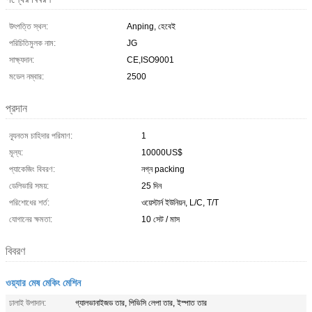
উৎপত্তি স্থল:
Anping, হেবেই
পরিচিতিমুলক নাম:
JG
সাক্ষ্যদান:
CE,ISO9001
মডেল নম্বার:
2500
প্রদান
ন্যূনতম চাহিদার পরিমাণ:
1
মূল্য:
10000US$
প্যাকেজিং বিবরণ:
নগ্ন packing
ডেলিভারি সময়:
25 দিন
পরিশোধের শর্ত:
ওয়েস্টার্ন ইউনিয়ন, L/C, T/T
যোগানের ক্ষমতা:
10 সেট / মাস
বিবরণ
ওয়্যার মেষ মেকিং মেশিন
ঢালাই উপাদান:
গ্যালভানাইজড তার, পিভিসি লেপা তার, ইস্পাত তার