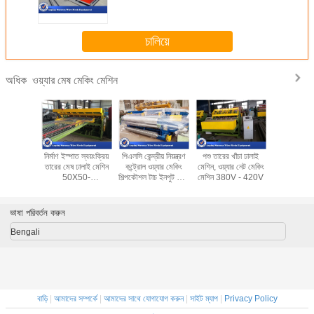
চালিয়ে
ওয়্যার মেষ মেকিং মেশিন
অধিক
পূর্ণ ওয়্যার
নির্মাণ ইস্পাত স্বয়ংক্রিয়
পিএলসি কেন্দ্রীয় নিয়ন্ত্রণ
পশু তারের খাঁচা ঢালাই
পেশাদার বেড়া
তৈরীর, পিভিসি
তারের মেষ ঢালাই মেশিন
কন্ট্রোল ওয়্যার মেকিং
মেশিন, ওয়্যার নেট মেকিং
মেশিন মেঝে ছ
বরণ মেশিন
50X50-
শিল্পকৌশল টাচ ইনপুট জন্য
মেশিন 380V - 420V
জাল 3
্ন রং
200X200mm
মেশিন মেকিং
ভাষা পরিবর্তন করুন
Bengali
বাড়ি
|
আমাদের সম্পর্কে
|
আমাদের সাথে যোগাযোগ করুন
|
সাইট ম্যাপ
|
Privacy Policy