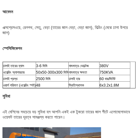
আবেদন
এক্সপ্রেসওয়ে, রেলপথ, সেতু, বেড়া (তারের জাল বেড়া, বেড়া জাল), বিল্ডিং (মেঝে ঢালা উপরে
জাল)
স্পেসিফিকেশন
ঢালাই তারের ব্যাস
3-6 মিমি
নামমাত্র ভোল্টেজ
380V
ওয়েল্ডিং অ্যাপারচার
50x50-300x300 মিমি
নামমাত্র ক্ষমতা
750KVA
ঢালাই প্রস্থ
2500 মিমি
ঢালাই হার
60 বার/মিনিট
ওয়ার্প পরিমাণ (ওয়েল্ডিং স্পট)
48
স্থিতিস্থাপক
6x3.2x1.8M
সুবিধা
এই মেশিনের সবচেয়ে বড় সুবিধা হল আপনি একই এক টুকরো তারের জাল শীটে এলোমেলোভাবে
ওয়েফট তারের দূরত্ব সামঞ্জস্য করতে পারেন।