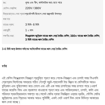
রঙ:
ধূসর এবং নীল, কাস্টমাইজ করা যেতে পারে
রেটেড ভোল্টেজ:
220V / 380V
বিক্রয়োত্তর সেবা প্রদান
প্রকৌশলী বিদেশে সেবা যন্ত্রপাতি উপলব্ধ
করা হয়:
তারের ব্যাস:
3 মিমি- 6 মিমি
ওয়ারেন্টি:
1 ২ মাস
সিঙ্ক্রোনাস কন্ট্রোল তারের জাল বেড়া তৈরির মেশিন
380v তারের জাল তৈরির মেশিন
লক্ষণীয় করা:
,
,
3 মিমি তারের জাল তৈরির মেশিন
3-6 মিমি জন্য উত্পাদন লাইনের অটোমেটিকা ​​তারের জাল বেড়া তৈরির মেশিন
বর্ণনা
এই মেশিন সিঙ্ক্রোনাস নিয়ন্ত্রণ প্রযুক্তি গ্রহণ করে।শতক-নিয়ন্ত্রণ এবং ঢালাই সময় পিএলসি
প্রোগ্রাম সিস্টেমের সমন্বয়ে গঠিত।ইনপুট ফ্রন্ট-প্যানেলটি টাচ স্ক্রিন যা মেশিনটিকে আরও
বুদ্ধিমান এবং যুক্তিসঙ্গত করে তোলে এবং এটি এক সময় ঢালাইয়ের সময় চাপতে পারে।ওয়ার্প
তারের কয়েলিং ফিড এবং ক্রমাগত খাওয়ানো গ্রহণ করে এবং সারিবদ্ধকরণ, ঢালাই, কাটা এবং
পরিবহন স্বয়ংক্রিয়ভাবে সমাপ্ত হয়।সার্ভো মোটর দ্বারা নিয়ন্ত্রিত ওয়্যার ড্রয়িং, স্টেপিং মোটর
কন্ট্রোলের চেয়ে গ্রিডের আকার আরও সুনির্দিষ্ট, একই নেটে ওয়ার্প দিক থেকে বিভিন্ন আকারের
জাল দেখা যাচ্ছে।